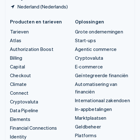
Nederland (Nederlands)
Producten en tarieven
Oplossingen
Tarieven
Grote ondernemingen
Atlas
Start-ups
Authorization Boost
Agentic commerce
Billing
Cryptovaluta
Capital
E-commerce
Checkout
Geïntegreerde financiën
Climate
Automatisering van
financiën
Connect
Internationaal zakendoen
Cryptovaluta
In-appbetalingen
Data Pipeline
Marktplaatsen
Elements
Geldbeheer
Financial Connections
Platforms
Identity