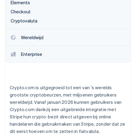
Elements
Oprichting van een start-up
Checkout
Climate
Ecosysteem
CO₂-verwijdering
Cryptovaluta
Partners
Identity
Stripe App Marketplace
Online identiteitsverificatie
Wereldwijd
Enterprise
Stripe Sessions 2026
Ontdek hoe Stripe de economische infrastructuu
Nu bekijken
Crypto.com is uitgegroeid tot een van 's werelds
grootste cryptobeurzen, met miljoenen gebruikers
wereldwijd. Vanaf januari 2026 kunnen gebruikers van
Crypto.com dankzij een uitgebreide integratie met
Stripe hun crypto-bezit direct uitgeven bij online
handelaren die gebruikmaken van Stripe, zonder dat ze
dit eerst hoeven om te zetten in fiatvaluta.