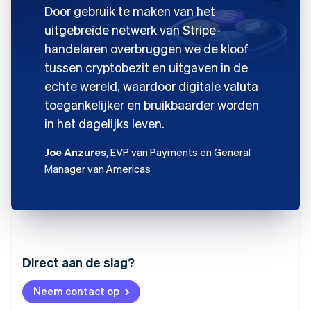
Door gebruik te maken van het
uitgebreide netwerk van Stripe-
handelaren overbruggen we de kloof
tussen cryptobezit en uitgaven in de
echte wereld, waardoor digitale valuta
toegankelijker en bruikbaarder worden
in het dagelijks leven.
Joe Anzures
, EVP van Payments en General
Manager van Americas
Australië
Direct aan de slag?
English
België
Neem contact op
Nederlands
Français
Deutsch
English