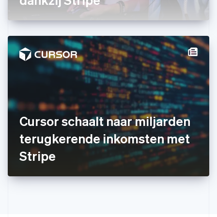
Hongarije
English
Hongkong SAR, China
English
简体中文
Ierland
English
India
English
Italië
Italiano
English
Japan
日本語
English
Kroatië
Cursor schaalt naar miljarden
English
Italiano
terugkerende inkomsten met
Letland
English
Stripe
Liechtenstein
Deutsch
English
Litouwen
English
Luxemburg
Français
Deutsch
English