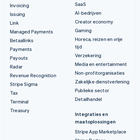
SaaS
Invoicing
AI-bedrijven
Issuing
Creator economy
Link
Gaming
Managed Payments
Horeca, reizen en vrije
Betaallinks
tijd
Payments
Verzekering
Payouts
Media en entertainment
Radar
Non-profitorganisaties
Revenue Recognition
Zakelijke dienstverlening
Stripe Sigma
Publieke sector
Tax
Detailhandel
Terminal
Treasury
Integraties en
maatoplossingen
Stripe App Marketplace