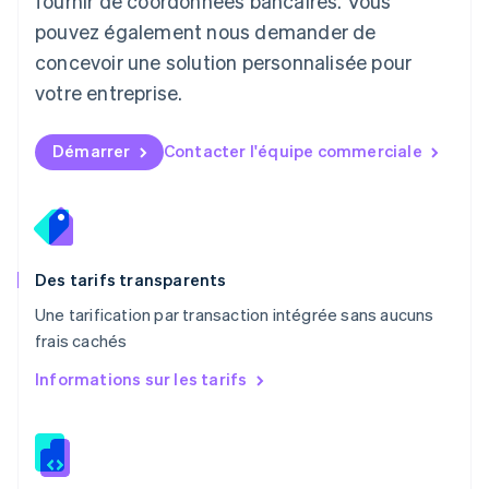
fournir de coordonnées bancaires. Vous
English
简体中文
pouvez également nous demander de
Malte
concevoir une solution personnalisée pour
English
Mexique
votre entreprise.
Español
English
Norvège
English
Démarrer
Contacter l'équipe commerciale
Nouvelle-Zélande
English
Pays-Bas
Nederlands
English
Pologne
English
Des tarifs transparents
Portugal
Une tarification par transaction intégrée sans aucuns
Português
English
frais cachés
R.A.S. de Hong Kong, Chine
English
简体中文
Informations sur les tarifs
République tchèque
English
Roumanie
English
Royaume-Uni