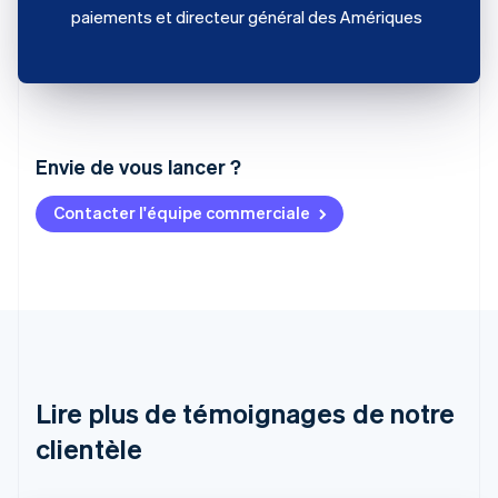
paiements et directeur général des Amériques
Envie de vous lancer ?
Contacter l'équipe commerciale
Allemagne
Deutsch
English
Australie
English
Autriche
Deutsch
English
Belgique
Nederlands
Français
Deutsch
English
Brésil
Lire plus de témoignages de notre
Português
English
clientèle
Bulgarie
English
Canada