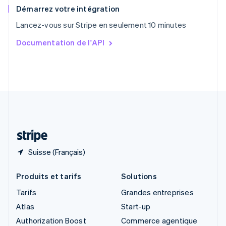
English
Démarrez votre intégration
Singapour
Lancez-vous sur Stripe en seulement 10 minutes
English
简体中文
Slovaquie
Documentation de l'API
English
Slovénie
English
Italiano
Suède
Svenska
English
Suisse
Deutsch
Français
Italiano
English
Thaïlande
ไทย
English
Suisse (Français)
Produits et tarifs
Solutions
Tarifs
Grandes entreprises
Atlas
Start-up
Authorization Boost
Commerce agentique