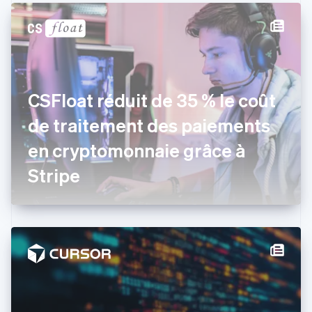
English
Français
Chine continentale
简体中文
English
Chypre
English
Croatie
English
Italiano
CSFloat réduit de 35 % le coût
Danemark
de traitement des paiements
English
Émirats arabes unis
en cryptomonnaie grâce à
English
Espagne
Stripe
Español
English
Estonie
English
États-Unis
English
Español
简体中文
Finlande
English
Svenska
France
Français
English
Gibraltar