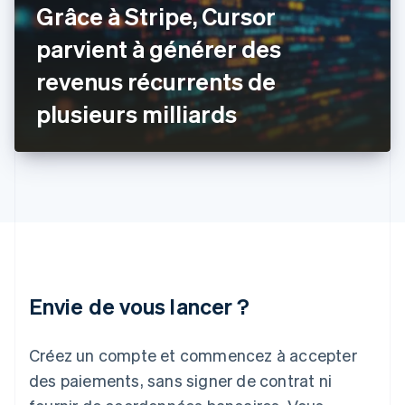
Grâce à Stripe, Cursor
English
Grèce
parvient à générer des
English
Hongrie
revenus récurrents de
English
Inde
plusieurs milliards
English
Irlande
English
Italie
Italiano
English
Japon
日本語
English
Lettonie
English
Liechtenstein
Envie de vous lancer ?
Deutsch
English
Lituanie
English
Créez un compte et commencez à accepter
Luxembourg
des paiements, sans signer de contrat ni
Français
Deutsch
English
Malaisie