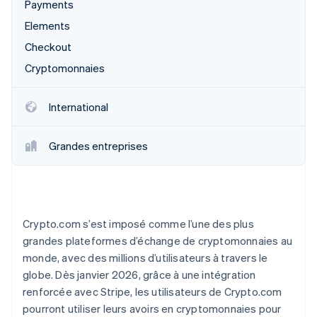
Payments
Découvrez les prochaines évolutions
Commerce en ligne
Elements
Radar
Prévention de la fraude
Checkout
Écosystème
Atlas
Cryptomonnaies
Constitution de start-up
Partenaires
Climate
Stripe App Marketplace
International
Élimination du carbone
Identity
Grandes entreprises
Vérification de l'identité
Crypto.com s’est imposé comme l’une des plus
Stripe Sessions 2026
grandes plateformes d’échange de cryptomonnaies au
Découvrez comment Stripe construit l’infrastructure écono
Regarder la vidéo
monde, avec des millions d’utilisateurs à travers le
globe. Dès janvier 2026, grâce à une intégration
renforcée avec Stripe, les utilisateurs de Crypto.com
pourront utiliser leurs avoirs en cryptomonnaies pour