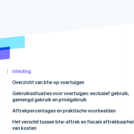
Oprichting van een start-up
Climate
CO₂-verwijdering
Ecosysteem
Identity
Partners
Online identiteitsverificatie
Stripe App
Marketplace
Stripe Sessions 2026
Inleiding
Ontdek hoe Stripe de economische infrastructu
Nu bekijken
Overzicht van btw op voertuigen
Hoeveel btw kan worden afgetrokken op bedrijfswagen
Gebruikssituaties voor voertuigen: exclusief gebruik,
gemengd gebruik en privégebruik
Voertuig uitsluitend voor zakelijk gebruik
Aftrekpercentages en praktische voorbeelden
Is de btw op bestelwagens altijd aftrekbaar?
100% btw-aftrek
Het verschil tussen btw-aftrek en fiscale aftrekbaarhe
van kosten
Voertuig voor gemengd gebruik
40% btw-aftrek