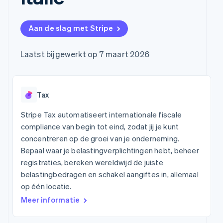
Toegang tot meer
Data Pipeline
In-appbetalingen
Abonnementen
Gegevenssynchronisatie
dan 125
Bedrijf
Marktplaatsen
beheren
Terminal
Geldbeheer
Facturatie naar
Aan de slag met Stripe
Fysieke betalingen
Productroadmap
Platforms
gebruik bieden
Authorization
Jaarlijks congres
SaaS
Betaalkaarten
Boost
Sessions
uitgeven die door
Laatst bijgewerkt op 7 maart 2026
Optimaliseer de
Vacatures
stablecoins worden
acceptatie
Stripe Newsroom
gedekt
Link
Stripe Press
Diensten voorzien en
Per branche
Versneld afrekenen
beheren met agents
Financial
Tax
Connections
AI-bedrijven
Data gekoppelde
Creator economy
Contact
Stripe Tax automatiseert internationale fiscale
rekeningen
Gaming
compliance van begin tot eind, zodat jij je kunt
Bronnen
Horeca, reizen en vrije
Neem contact op
concentreren op de groei van je onderneming.
tijd
Partner worden
Verzekering
App-integraties
Bepaal waar je belastingverplichtingen hebt, beheer
Media en
Voorbeelden van code
registraties, bereken wereldwijd de juiste
Meer
entertainment
belastingbedragen en schakel aangiftes in, allemaal
Product roadmap
Non-
Developerblog
Ontdek wat er in het verschiet ligt
profitorganisaties
API-status
op één locatie.
Professionele
Radar
Meer informatie
dienstverlening
Fraudepreventie
Publieke sector
Detailhandel
Atlas