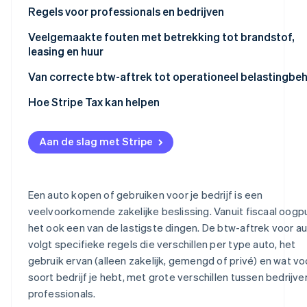
Btw-aftrek
Regels voor professionals en bedrijven
Voertuig uitsluitend voor privégebruik
Geen btw-aftrek
Aftrekbaarheid van bedrijfswagens voor directe
Professionals
Veelgemaakte fouten met betrekking tot brandstof,
belastingdoeleinden
leasing en huur
Bedrijven
Meest voorkomende aftrekpercentages en -limieten
Brandstof
Van correcte btw-aftrek tot operationeel belastingbe
Waarom btw-aftrek en aftrekbaarheid van kosten niet
Leasing
Hoe Stripe Tax kan helpen
samenvallen
Huur
Aan de slag met Stripe
Een auto kopen of gebruiken voor je bedrijf is een
veelvoorkomende zakelijke beslissing. Vanuit fiscaal oogpu
het ook een van de lastigste dingen. De btw-aftrek voor au
volgt specifieke regels die verschillen per type auto, het
gebruik ervan (alleen zakelijk, gemengd of privé) en wat vo
soort bedrijf je hebt, met grote verschillen tussen bedrijve
professionals.