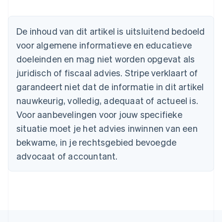
Australië
English
België
De inhoud van dit artikel is uitsluitend bedoeld
Nederlands
Français
Deutsch
English
voor algemene informatieve en educatieve
Brazilië
Português
English
doeleinden en mag niet worden opgevat als
Bulgarije
juridisch of fiscaal advies. Stripe verklaart of
English
Canada
garandeert niet dat de informatie in dit artikel
English
Français
nauwkeurig, volledig, adequaat of actueel is.
Cyprus
Voor aanbevelingen voor jouw specifieke
English
Denemarken
situatie moet je het advies inwinnen van een
English
bekwame, in je rechtsgebied bevoegde
Duitsland
advocaat of accountant.
Deutsch
English
Estland
English
Finland
English
Svenska
Frankrijk
Français
English