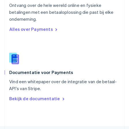
Roemenië
Ontvang over de hele wereld online en fysieke
English
betalingen met een betaaloplossing die past bij elke
Singapore
English
简体中文
onderneming.
Slovenië
Alles over Payments
English
Italiano
Slowakije
English
Spanje
Español
English
Thailand
ไทย
English
Documentatie voor Payments
Tsjechië
English
Vind een whitepaper over de integratie van de betaal-
Vasteland van China
API's van Stripe.
简体中文
English
Verenigd Koninkrijk
Bekijk de documentatie
English
Verenigde Arabische Emiraten
English
Verenigde Staten
English
Español
简体中文