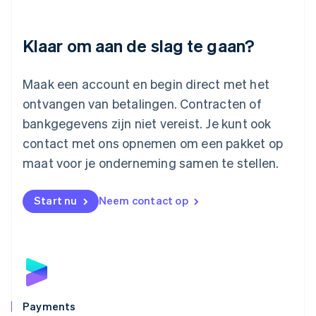
Litouwen
English
Luxemburg
Klaar om aan de slag te gaan?
Français
Deutsch
English
Maleisië
English
简体中文
Maak een account en begin direct met het
Malta
ontvangen van betalingen. Contracten of
English
Mexico
bankgegevens zijn niet vereist. Je kunt ook
Español
English
contact met ons opnemen om een pakket op
Nederland
maat voor je onderneming samen te stellen.
Nederlands
English
Nieuw-Zeeland
English
Start nu
Neem contact op
Noorwegen
English
Oostenrijk
Deutsch
English
Polen
English
Portugal
Português
English
Payments