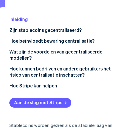
Oprichting van een start-up
Climate
Ecosysteem
Inleiding
CO₂-verwijdering
Partners
Identity
Zijn stablecoins gecentraliseerd?
Stripe App Marketplace
Online identiteitsverificatie
Hoe beïnvloedt bewaring centralisatie?
Gecentraliseerde bewaring
Wat zijn de voordelen van gecentraliseerde
modellen?
Gedecentraliseerde bewaring
Stripe Sessions 2026
Hoe kunnen bedrijven en andere gebruikers het
Ontdek hoe Stripe de economische infrastructuu
risico van centralisatie inschatten?
Nu bekijken
Wie controleert de uitgifte en verzilvering?
Hoe Stripe kan helpen
Waar worden de reserves bewaard?
Aan de slag met Stripe
Kunnen activa worden bevroren?
Wat is het bestuursmodel?
Stablecoins worden gezien als de stabiele laag van
Hoe heeft het zich onder druk gehouden?