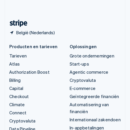
Zweden
Svenska
English
Zwitserland
Deutsch
Français
Italiano
English
België (Nederlands)
Producten en tarieven
Oplossingen
Tarieven
Grote ondernemingen
Atlas
Start-ups
Authorization Boost
Agentic commerce
Billing
Cryptovaluta
Capital
E-commerce
Checkout
Geïntegreerde financiën
Climate
Automatisering van
financiën
Connect
Internationaal zakendoen
Cryptovaluta
In-appbetalingen
Data Pipeline