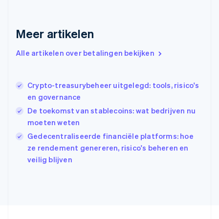
Gibraltar
English
Griekenland
Meer artikelen
English
Hongarije
Alle artikelen over betalingen bekijken
English
Hongkong SAR, China
English
简体中文
Ierland
Crypto-treasurybeheer uitgelegd: tools, risico's
English
en governance
India
De toekomst van stablecoins: wat bedrijven nu
English
moeten weten
Italië
Italiano
English
Gedecentraliseerde financiële platforms: hoe
Japan
ze rendement genereren, risico's beheren en
日本語
English
veilig blijven
Kroatië
English
Italiano
Letland
English
Liechtenstein
Deutsch
English