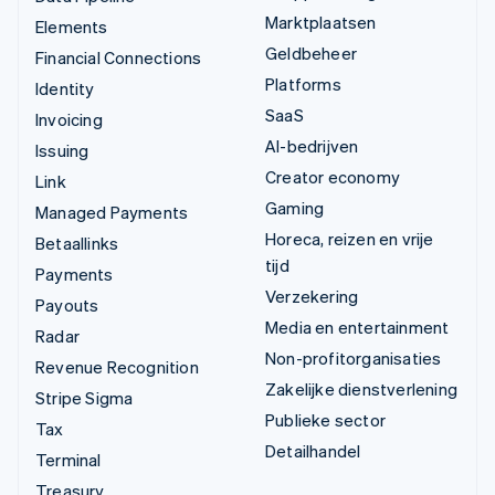
Marktplaatsen
Elements
Geldbeheer
Financial Connections
Platforms
Identity
SaaS
Invoicing
AI-bedrijven
Issuing
Creator economy
Link
Gaming
Managed Payments
Horeca, reizen en vrije
Betaallinks
tijd
Payments
Verzekering
Payouts
Media en entertainment
Radar
Non-profitorganisaties
Revenue Recognition
Zakelijke dienstverlening
Stripe Sigma
Publieke sector
Tax
Detailhandel
Terminal
Treasury