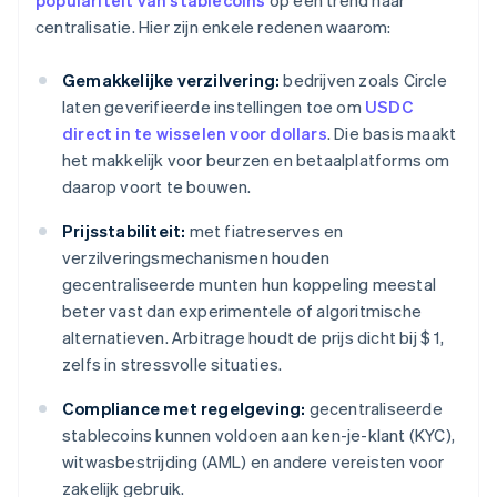
populariteit van stablecoins
op een trend naar
centralisatie. Hier zijn enkele redenen waarom:
Gemakkelijke verzilvering:
bedrijven zoals Circle
laten geverifieerde instellingen toe om
USDC
direct in te wisselen voor dollars
. Die basis maakt
het makkelijk voor beurzen en betaalplatforms om
daarop voort te bouwen.
Prijsstabiliteit:
met fiatreserves en
verzilveringsmechanismen houden
gecentraliseerde munten hun koppeling meestal
beter vast dan experimentele of algoritmische
alternatieven. Arbitrage houdt de prijs dicht bij $ 1,
zelfs in stressvolle situaties.
Compliance met regelgeving:
gecentraliseerde
stablecoins kunnen voldoen aan ken-je-klant (KYC),
witwasbestrijding (AML) en andere vereisten voor
zakelijk gebruik.