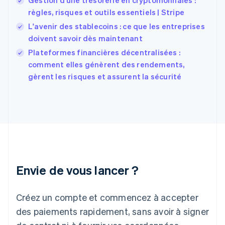
Gestion d’une trésorerie en cryptomonnaies :
English
Español
简体中文
règles, risques et outils essentiels | Stripe
Finlande
English
Svenska
L'avenir des stablecoins : ce que les entreprises
France
doivent savoir dès maintenant
Français
English
Plateformes financières décentralisées :
Gibraltar
English
comment elles génèrent des rendements,
Grèce
gèrent les risques et assurent la sécurité
English
Hongrie
English
Inde
English
Irlande
English
Italie
Italiano
English
Envie de vous lancer ?
Japon
日本語
English
Créez un compte et commencez à accepter
Lettonie
English
des paiements rapidement, sans avoir à signer
Liechtenstein