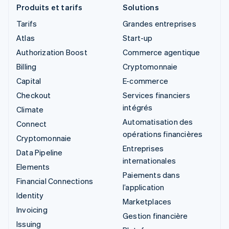
Produits et tarifs
Solutions
Tarifs
Grandes entreprises
Atlas
Start-up
Authorization Boost
Commerce agentique
Billing
Cryptomonnaie
Capital
E-commerce
Checkout
Services financiers
intégrés
Climate
Automatisation des
Connect
opérations financières
Cryptomonnaie
Entreprises
Data Pipeline
internationales
Elements
Paiements dans
Financial Connections
l’application
Identity
Marketplaces
Invoicing
Gestion financière
Issuing