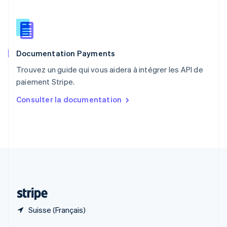
English
简体中文
République tchèque
English
Roumanie
English
Documentation Payments
Royaume-Uni
English
Trouvez un guide qui vous aidera à intégrer les API de
Singapour
paiement Stripe.
English
简体中文
Slovaquie
Consulter la documentation
English
Slovénie
English
Italiano
Suède
Svenska
English
Suisse
Deutsch
Français
Italiano
English
Thaïlande
ไทย
English
Suisse (Français)