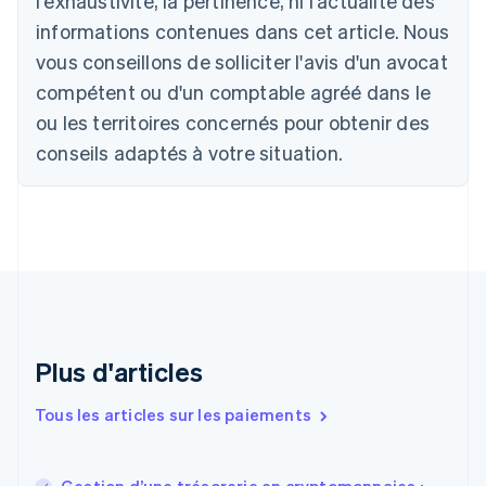
l'exhaustivité, la pertinence, ni l'actualité des
Nederlands
Français
Deutsch
English
Brésil
informations contenues dans cet article. Nous
Português
English
vous conseillons de solliciter l'avis d'un avocat
Bulgarie
compétent ou d'un comptable agréé dans le
English
Canada
ou les territoires concernés pour obtenir des
English
Français
conseils adaptés à votre situation.
Chine continentale
简体中文
English
Chypre
English
Croatie
English
Italiano
Danemark
English
Émirats arabes unis
English
Plus d'articles
Espagne
Español
English
Tous les articles sur les paiements
Estonie
English
États-Unis