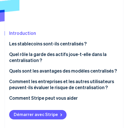
Découvrez les prochaines évolutions
Commerce en ligne
Radar
Prévention de la fraude
Écosystème
Atlas
Constitution de start-up
Introduction
Partenaires
Climate
Stripe App Marketplace
Les stablecoins sont-ils centralisés ?
Élimination du carbone
Quel rôle la garde des actifs joue-t-elle dans la
Identity
Vérification de l'identité
centralisation ?
Garde centralisée
Quels sont les avantages des modèles centralisés ?
Garde décentralisée
Comment les entreprises et les autres utilisateurs
peuvent-ils évaluer le risque de centralisation ?
Stripe Sessions 2026
Qui contrôle l’émission et le rachat des stablecoins ?
Comment Stripe peut vous aider
Découvrez comment Stripe construit l’infrastructure écono
Regarder la vidéo
Où les réserves sont-elles conservées ?
Démarrer avec Stripe
Les actifs peuvent-ils être gelés ?