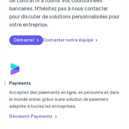
de contrat ni à fournir vos coordonnées
Deutsch
English
Lituanie
bancaires. N'hésitez pas à nous contacter
English
pour discuter de solutions personnalisées pour
Luxembourg
votre entreprise.
Français
Deutsch
English
Malaisie
English
简体中文
Démarrer
Contacter notre équipe
Malte
English
Mexique
Español
English
Norvège
English
Nouvelle-Zélande
English
Payments
Pays-Bas
Acceptez des paiements en ligne, en personne et dans
Nederlands
English
le monde entier, grâce à une solution de paiement
Pologne
English
adaptée à toutes les entreprises.
Portugal
Découvrir Payments
Português
English
R.A.S. de Hong Kong, Chine