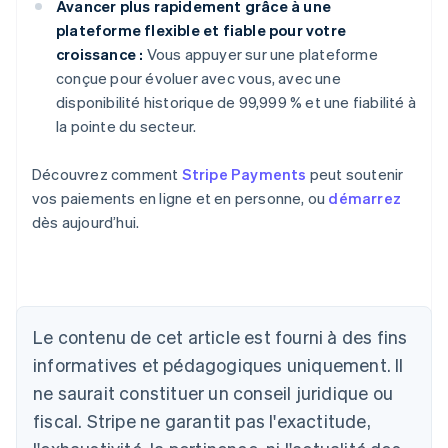
Avancer plus rapidement grâce à une
plateforme flexible et fiable pour votre
croissance :
Vous appuyer sur une plateforme
conçue pour évoluer avec vous, avec une
disponibilité historique de 99,999 % et une fiabilité à
la pointe du secteur.
Découvrez comment
Stripe Payments
peut soutenir
vos paiements en ligne et en personne, ou
démarrez
dès aujourd’hui.
Allemagne
Le contenu de cet article est fourni à des fins
Deutsch
English
Australie
informatives et pédagogiques uniquement. Il
English
ne saurait constituer un conseil juridique ou
Autriche
Deutsch
English
fiscal. Stripe ne garantit pas l'exactitude,
Belgique