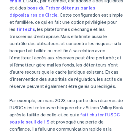
chain
. L’USDC, par exemple, est adossé à des liquidités
et à des
bons du Trésor détenus par les
dépositaires de Circle
. Cette configuration est simple
et familière, ce qui en fait une option privilégiée pour
les
fintechs
, les plateformes d’échange et les
trésoreries d’entreprise. Mais elle limite aussi le
contrôle des utilisateurs et concentre les risques : si la
banque fait faillite ou met fin à sa relation avec
l’émetteur, l’accès aux réserves peut être perturbé ; et
si l’émetteur gère mal les fonds, les détenteurs n’ont
d’autre recours que le cadre juridique existant. En cas
d’intervention des autorités de régulation, les actifs de
réserve peuvent également être gelés ou redirigés.
Par exemple, en mars 2023, une partie des réserves de
l’USDC s’est retrouvée bloquée chez Silicon Valley Bank
après la faillite de celle-ci, ce qui a
fait chuter l’USDC
sous le seuil de 1 $
et provoqué une perte de
confiance. Il a fallu une communication rapide et la