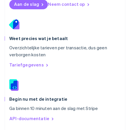
English
Aan de slag
Neem contact op
Portugal
Português
English
Roemenië
English
Singapore
English
简体中文
Weet precies wat je betaalt
Slovenië
Overzichtelijke tarieven per transactie, dus geen
English
Italiano
verborgen kosten
Slowakije
English
Tariefgegevens
Spanje
Español
English
Thailand
ไทย
English
Tsjechië
English
Begin nu met de integratie
Vasteland van China
Ga binnen 10 minuten aan de slag met Stripe
简体中文
English
Verenigd Koninkrijk
API-documentatie
English
Verenigde Arabische Emiraten