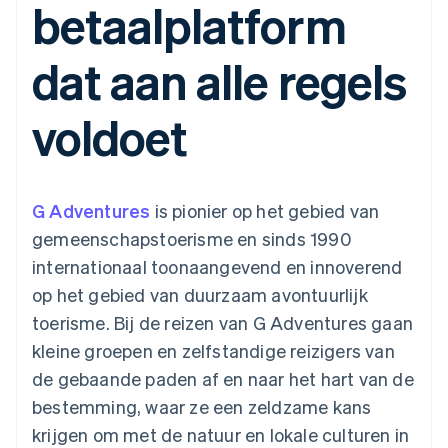
betaalplatform
Toegang tot meer
Data Pipeline
Bedrijf
Marktplaatsen
Gegevenssynchronisatie
dan 125
Geldbeheer
Facturatie naar gebruik
Terminal
Productroadmap
Platforms
bieden
dat aan alle regels
Fysieke betalingen
Jaarlijks congres
SaaS
Betaalkaarten uitgeven
Authorization
Sessions
die door stablecoins
Boost
Vacatures
worden gedekt
voldoet
Optimaliseer de
Stripe Newsroom
Diensten voorzien en
acceptatie
Stripe Press
beheren met agents
Per branche
Link
Versneld afrekenen
Financial
AI-bedrijven
G Adventures
Connections
is pionier op het gebied van
Creator economy
Contact
Bronnen
Data gekoppelde
Gaming
gemeenschapstoerisme en sinds 1990
rekeningen
Horeca, reizen en vrije
Neem contact op
tijd
App-integraties
internationaal toonaangevend en innoverend
Partner worden
Verzekering
Voorbeelden van code
op het gebied van duurzaam avontuurlijk
Media en entertainment
Developerblog
API-status
toerisme. Bij de reizen van G Adventures gaan
Meer
Non-profitorganisaties
kleine groepen en zelfstandige reizigers van
Product roadmap
Ontdek wat er in het verschiet ligt
Professionele
de gebaande paden af en naar het hart van de
dienstverlening
Radar
bestemming, waar ze een zeldzame kans
Publieke sector
Fraudepreventie
Detailhandel
krijgen om met de natuur en lokale culturen in
Atlas