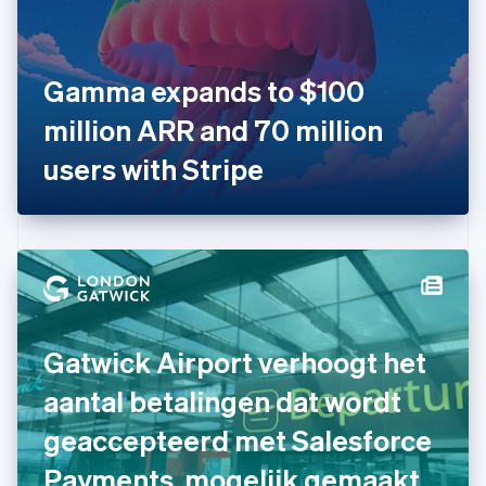
English
Svenska
Frankrijk
Français
English
Gibraltar
Gamma expands to $100
English
million ARR and 70 million
Griekenland
English
users with Stripe
Hongarije
English
Hongkong SAR, China
English
简体中文
Ierland
English
India
English
Italië
Gatwick Airport verhoogt het
Italiano
English
Japan
aantal betalingen dat wordt
日本語
English
Kroatië
geaccepteerd met Salesforce
English
Italiano
Payments, mogelijk gemaakt
Letland