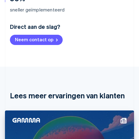
sneller geïmplementeerd
Australië
Direct aan de slag?
English
België
Neem contact op
Nederlands
Français
Deutsch
English
Brazilië
Português
English
Bulgarije
English
Canada
English
Français
Cyprus
English
Lees meer ervaringen van klanten
Denemarken
English
Duitsland
Deutsch
English
Estland
English
Finland