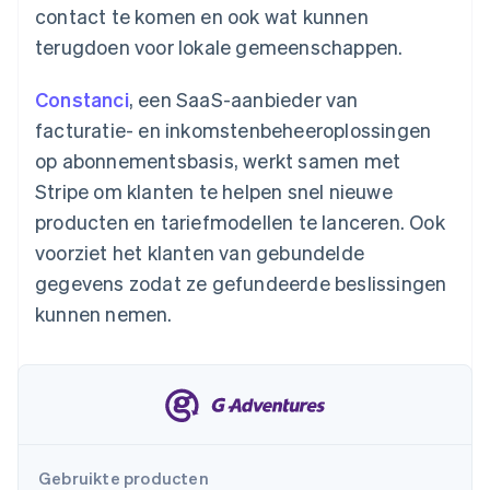
contact te komen en ook wat kunnen
Oprichting van een start-up
terugdoen voor lokale gemeenschappen.
Climate
Ecosysteem
CO₂-verwijdering
Constanci
, een SaaS-aanbieder van
Partners
Identity
Stripe App Marketplace
Online identiteitsverificatie
facturatie- en inkomstenbeheeroplossingen
op abonnementsbasis, werkt samen met
Stripe om klanten te helpen snel nieuwe
producten en tariefmodellen te lanceren. Ook
voorziet het klanten van gebundelde
Stripe Sessions 2026
Ontdek hoe Stripe de economische infrastructuu
gegevens zodat ze gefundeerde beslissingen
Nu bekijken
kunnen nemen.
Gebruikte producten