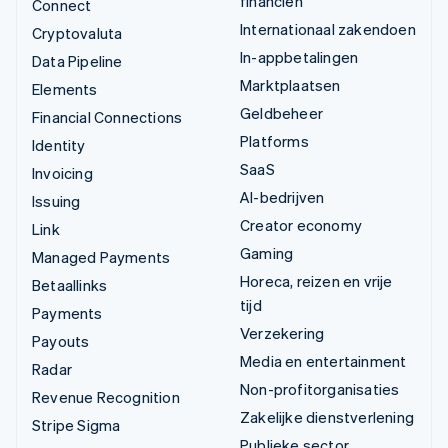
financiën
Connect
Internationaal zakendoen
Cryptovaluta
In-appbetalingen
Data Pipeline
Marktplaatsen
Elements
Geldbeheer
Financial Connections
Platforms
Identity
SaaS
Invoicing
AI-bedrijven
Issuing
Creator economy
Link
Gaming
Managed Payments
Horeca, reizen en vrije
Betaallinks
tijd
Payments
Verzekering
Payouts
Media en entertainment
Radar
Non-profitorganisaties
Revenue Recognition
Zakelijke dienstverlening
Stripe Sigma
Publieke sector