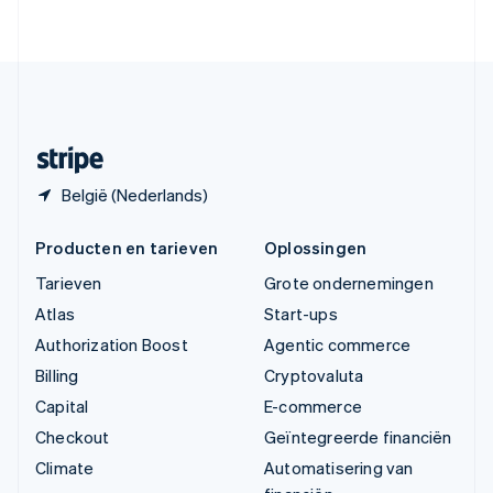
English
Verenigde Staten
English
Español
简体中文
Zweden
Svenska
English
Zwitserland
Deutsch
Français
Italiano
English
België (Nederlands)
Producten en tarieven
Oplossingen
Tarieven
Grote ondernemingen
Atlas
Start-ups
Authorization Boost
Agentic commerce
Billing
Cryptovaluta
Capital
E-commerce
Checkout
Geïntegreerde financiën
Climate
Automatisering van