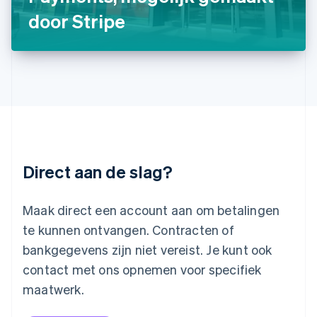
English
door Stripe
Liechtenstein
Deutsch
English
Litouwen
English
Luxemburg
Français
Deutsch
English
Maleisië
English
简体中文
Malta
English
Direct aan de slag?
Mexico
Español
English
Nederland
Maak direct een account aan om betalingen
Nederlands
English
Nieuw-Zeeland
te kunnen ontvangen. Contracten of
English
bankgegevens zijn niet vereist. Je kunt ook
Noorwegen
contact met ons opnemen voor specifiek
English
Oostenrijk
maatwerk.
Deutsch
English
Polen