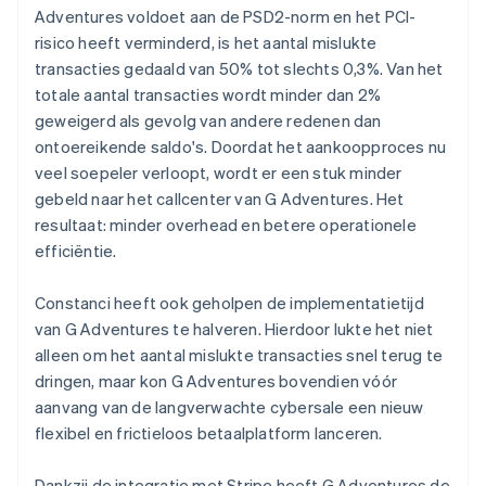
Adventures voldoet aan de PSD2-norm en het PCI-
risico heeft verminderd, is het aantal mislukte
transacties gedaald van 50% tot slechts 0,3%. Van het
totale aantal transacties wordt minder dan 2%
geweigerd als gevolg van andere redenen dan
ontoereikende saldo's. Doordat het aankoopproces nu
veel soepeler verloopt, wordt er een stuk minder
gebeld naar het callcenter van G Adventures. Het
resultaat: minder overhead en betere operationele
efficiëntie.
Constanci heeft ook geholpen de implementatietijd
van G Adventures te halveren. Hierdoor lukte het niet
alleen om het aantal mislukte transacties snel terug te
dringen, maar kon G Adventures bovendien vóór
aanvang van de langverwachte cybersale een nieuw
flexibel en frictieloos betaalplatform lanceren.
Dankzij de integratie met Stripe heeft G Adventures de