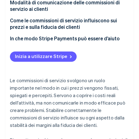
Modalità di comunicazione delle commissioni di
Impatto sul comportamento dei clienti
servizio ai clienti
Supporto alla flessibilità dei prezzi
Come le commissioni di servizio influiscono sui
prezzi e sulla fiducia dei clienti
In che modo Stripe Payments può essere d’aiuto
Inizia a utilizzare Stripe
Le commissioni di servizio svolgono un ruolo
importante nel modo in cui i prezzi vengono fissati,
spiegati e percepiti. Servono a coprire i costi reali
dell'attività, ma non comunicarle in modo efficace può
creare problemi. Stabilire correttamente le
commissioni di servizio influisce su ogni aspetto dalla
stabilità dei margini alla fiducia dei clienti.