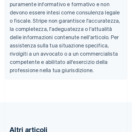
puramente informativo e formativo e non
Belgio
devono essere intesi come consulenza legale
Nederlands
Français
Deutsch
English
Brasile
o fiscale. Stripe non garantisce l'accuratezza,
Português
English
la completezza, l'adeguatezza o l'attualità
Bulgaria
English
delle informazioni contenute nell'articolo. Per
Canada
assistenza sulla tua situazione specifica,
English
Français
Cina continentale
rivolgiti a un avvocato o a un commercialista
简体中文
English
competente e abilitato all'esercizio della
Cipro
professione nella tua giurisdizione.
English
Croazia
English
Italiano
Danimarca
English
Emirati Arabi Uniti
English
Estonia
English
Finlandia
Altri articoli
English
Svenska