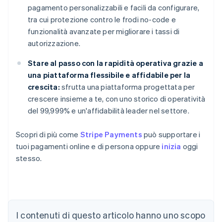
pagamento personalizzabili e facili da configurare,
tra cui protezione contro le frodi no-code e
funzionalità avanzate per migliorare i tassi di
autorizzazione.
Stare al passo con la rapidità operativa grazie a
una piattaforma flessibile e affidabile per la
crescita:
sfrutta una piattaforma progettata per
crescere insieme a te, con uno storico di operatività
del 99,999% e un'affidabilità leader nel settore.
Scopri di più come
Stripe Payments
può supportare i
tuoi pagamenti online e di persona oppure
inizia
oggi
stesso.
Australia
English
Austria
I contenuti di questo articolo hanno uno scopo
Deutsch
English