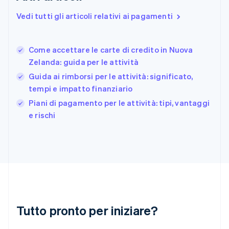
Francia
Vedi tutti gli articoli relativi ai pagamenti
Français
English
Germania
Deutsch
English
Come accettare le carte di credito in Nuova
Giappone
日本語
English
Zelanda: guida per le attività
Gibilterra
Guida ai rimborsi per le attività: significato,
English
tempi e impatto finanziario
Grecia
English
Piani di pagamento per le attività: tipi, vantaggi
India
e rischi
English
Irlanda
English
Italia
Italiano
English
Lettonia
English
Liechtenstein
Deutsch
English
Tutto pronto per iniziare?
Lituania
English