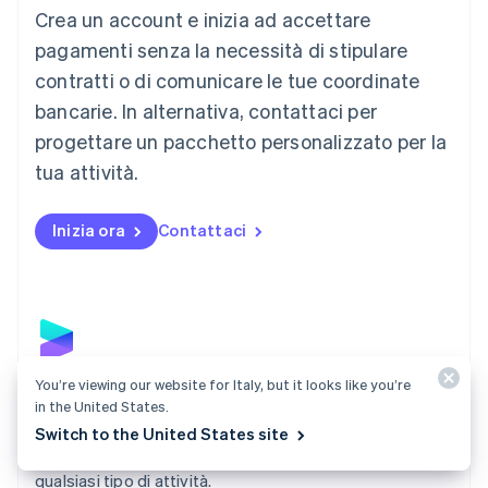
Crea un account e inizia ad accettare
Lussemburgo
Français
Deutsch
English
pagamenti senza la necessità di stipulare
Malaysia
contratti o di comunicare le tue coordinate
English
简体中文
Malta
bancarie. In alternativa, contattaci per
English
progettare un pacchetto personalizzato per la
Messico
tua attività.
Español
English
Norvegia
English
Inizia ora
Contattaci
Nuova Zelanda
English
Paesi Bassi
Nederlands
English
Polonia
English
Portogallo
You’re viewing our website for Italy, but it looks like you’re
Português
English
Payments
in the United States.
RAS di Hong Kong, Cina
Accetta pagamenti online e di persona in tutto il mondo
Switch to the United States site
English
简体中文
con una soluzione di pagamento sviluppata per
Regno Unito
English
qualsiasi tipo di attività.