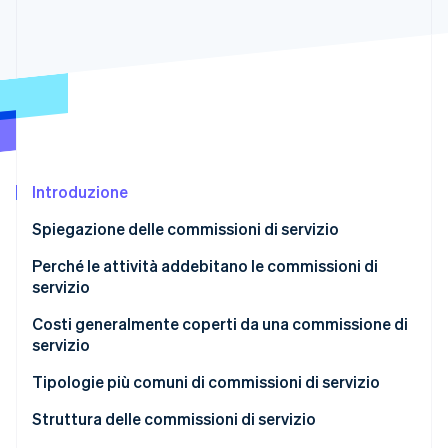
Scopri cosa ti aspetta
Radar
Ecosistema
Prevenzione delle frodi
Partner
Atlas
Stripe App Marketplace
Costituzione di start-up
Climate
Rimozione del carbonio
Identity
Introduzione
Verifica online dell'identità
Spiegazione delle commissioni di servizio
Perché le attività addebitano le commissioni di
servizio
Copertura dei costi delle transazioni
Costi generalmente coperti da una commissione di
Stripe Sessions 2026
Scopri come Stripe sta costruendo l'infrastruttura economi
servizio
Prezzi di base mantenuti competitivi
Guarda ora
Tipologie più comuni di commissioni di servizio
Abbinamento dei costi all’utilizzo
Struttura delle commissioni di servizio
Differenze nei canali di consegna