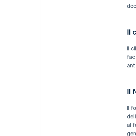
doc
Il
Il 
fac
ant
Il
Il f
del
al f
gen