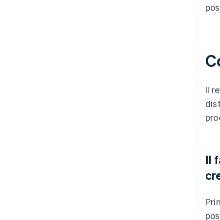
poss
C
Il 
dis
pro
Il 
cre
Pri
pos