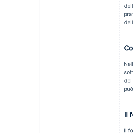
del
prat
dell
Co
Nel
sot
del
può
Il
Il 