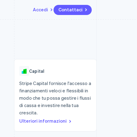
Accedi
Contattaci
Risorse
Ecosistema
Recapiti
me e marketplace
Altro
Integrazioni app
Partner
Contattaci
Product roadmap
ns
Esempi di codice
Stripe App Marketplace
Diventa nostro partner
Scopri cosa ti aspetta
 piattaforme
Blog per sviluppatori
 platforms
ibero
Stato dell'API
Radar
ari integrati
Prevenzione delle frodi
Capital
 fisiche
Atlas
Costituzione di start-up
Stripe Capital fornisce l'accesso a
finanziamenti veloci e flessibili in
Climate
Rimozione del carbonio
modo che tu possa gestire i flussi
di cassa e investire nella tua
Identity
Verifica online dell'identità
crescita.
Ulteriori informazioni