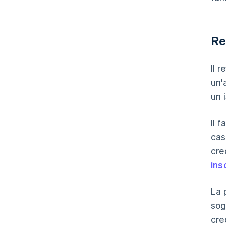
Re
Il 
un'
un 
Il 
cas
cre
ins
La 
sog
cre