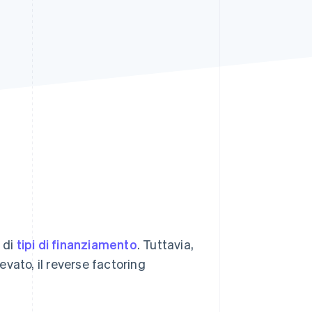
Stripe Sessions 2026
Scopri come Stripe sta
costruendo
l'infrastruttura
economica per l'IA.
Guarda ora
 di
tipi di finanziamento
. Tuttavia,
levato, il reverse factoring