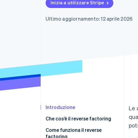
Inizia a utilizzare Stripe
Link
Pagamento accelerato
Financial Connections
Ultimo aggiornamento: 12 aprile 2026
Conti finanziari collegati
Introduzione
Le 
qua
Che cos’è il reverse factoring
pot
Reverse factoring e factoring
Come funziona il reverse
tradizionale a confronto
factoring