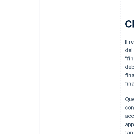
Ch
Il 
del
"fi
deb
fin
fin
Que
con
acc
app
fan