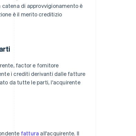
lla catena di approvvigionamento è
zione è il merito creditizio
arti
ente, factor e fornitore
e i crediti derivanti dalle fatture
mato da tutte le parti, l'acquirente
spondente
fattura
all'acquirente. Il