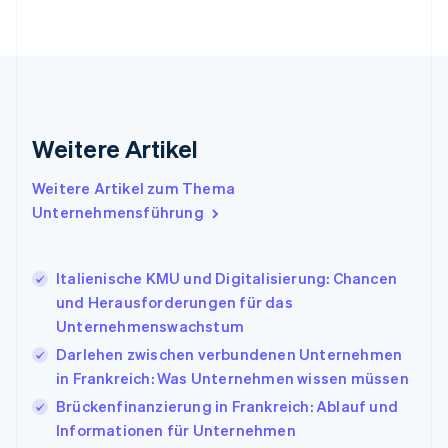
Frankreich
Français
English
Gibraltar
English
Griechenland
English
Indien
Weitere Artikel
English
Irland
Weitere Artikel zum Thema
English
Italien
Unternehmensführung
Italiano
English
Japan
日本語
English
Italienische KMU und Digitalisierung: Chancen
Kanada
und Herausforderungen für das
English
Français
Unternehmenswachstum
Kroatien
English
Italiano
Darlehen zwischen verbundenen Unternehmen
Lettland
in Frankreich: Was Unternehmen wissen müssen
English
Brückenfinanzierung in Frankreich: Ablauf und
Liechtenstein
Informationen für Unternehmen
Deutsch
English