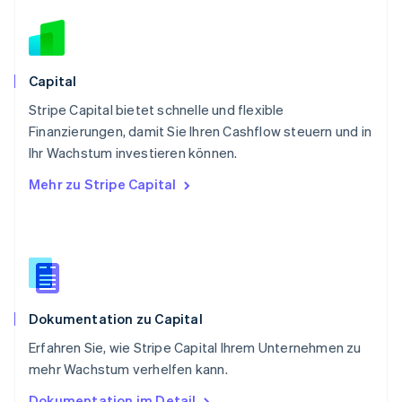
Rumänien
English
Schweden
Svenska
English
Schweiz
Capital
Deutsch
Français
Italiano
English
Stripe Capital bietet schnelle und flexible
Singapur
English
简体中文
Finanzierungen, damit Sie Ihren Cashflow steuern und in
Slowakei
Ihr Wachstum investieren können.
English
Mehr zu Stripe Capital
Slowenien
English
Italiano
Sonderverwaltungsregion Hongkong,
China
English
简体中文
Spanien
Español
English
Dokumentation zu Capital
Thailand
ไทย
English
Erfahren Sie, wie Stripe Capital Ihrem Unternehmen zu
Tschechische Republik
mehr Wachstum verhelfen kann.
English
Ungarn
Dokumentation im Detail