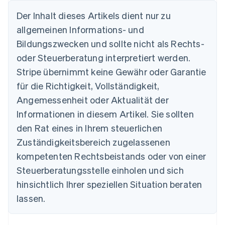
Der Inhalt dieses Artikels dient nur zu
allgemeinen Informations- und
Bildungszwecken und sollte nicht als Rechts-
Australien
oder Steuerberatung interpretiert werden.
English
Belgien
Stripe übernimmt keine Gewähr oder Garantie
Nederlands
Français
Deutsch
English
für die Richtigkeit, Vollständigkeit,
Brasilien
Português
English
Angemessenheit oder Aktualität der
Bulgarien
Informationen in diesem Artikel. Sie sollten
English
Dänemark
den Rat eines in Ihrem steuerlichen
English
Zuständigkeitsbereich zugelassenen
Deutschland
kompetenten Rechtsbeistands oder von einer
Deutsch
English
Estland
Steuerberatungsstelle einholen und sich
English
hinsichtlich Ihrer speziellen Situation beraten
Festlandchina
lassen.
简体中文
English
Finnland
English
Svenska