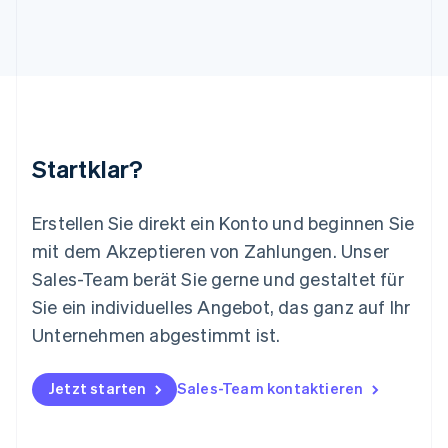
Litauen
English
Luxemburg
Français
Deutsch
English
Malaysia
English
简体中文
Malta
English
Startklar?
Mexiko
Español
English
Neuseeland
Erstellen Sie direkt ein Konto und beginnen Sie
English
mit dem Akzeptieren von Zahlungen. Unser
Niederlande
Nederlands
English
Sales-Team berät Sie gerne und gestaltet für
Norwegen
Sie ein individuelles Angebot, das ganz auf Ihr
English
Österreich
Unternehmen abgestimmt ist.
Deutsch
English
Polen
Jetzt starten
Sales-Team kontaktieren
English
Portugal
Português
English