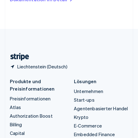
English
Vereinigte Arabische Emirate
English
Vereinigte Staaten
English
Español
简体中文
Vereinigtes Königreich
English
Zypern
English
Liechtenstein (Deutsch)
Produkte und
Lösungen
Preisinformationen
Unternehmen
Preisinformationen
Start-ups
Atlas
Agentenbasierter Handel
Authorization Boost
Krypto
Billing
E-Commerce
Capital
Embedded Finance