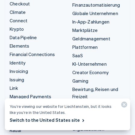
Checkout
Finanzautomatisierung
Climate
Globale Unternehmen
Connect
In-App-Zahlungen
Krypto
Marktplätze
Data Pipeline
Geldmanagement
Elements
Plattformen
Financial Connections
SaaS
Identity
KI-Unternehmen
Invoicing
Creator Economy
Issuing
Gaming
Link
Bewirtung, Reisen und
Managed Payments
Freizeit
Zahlungslinks
Versicherungen
You’re viewing our website for Liechtenstein, but it looks
like you’re in the United States.
Payments
Medien und Unterhaltung
Switch to the United States site
Payouts
Gemeinnützige
Organisationen
Radar