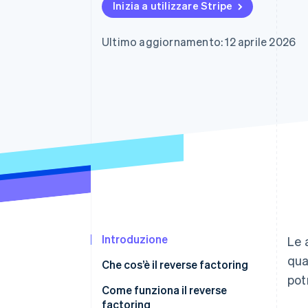
Inizia a utilizzare Stripe
Link
Pagamento accelerato
Financial Connections
Ultimo aggiornamento: 12 aprile 2026
Conti finanziari collegati
Introduzione
Le 
qua
Che cos’è il reverse factoring
pot
Reverse factoring e factoring
Come funziona il reverse
tradizionale a confronto
factoring