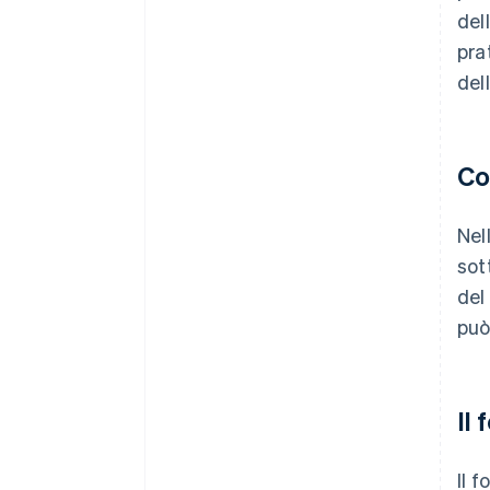
del
prat
dell
Co
Nel
sot
del
può
Il
Il 