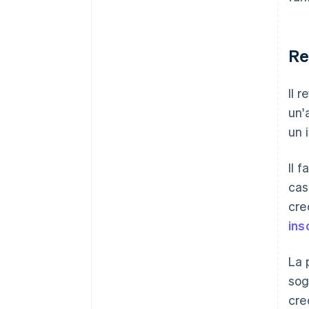
Re
Il 
un'
un 
Il 
cas
cre
ins
La 
sog
cre