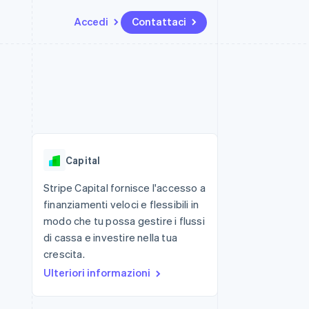
Accedi
Contattaci
Risorse
Ecosistema
Recapiti
me e marketplace
Altro
Integrazioni app
Partner
Contattaci
Product roadmap
ns
Esempi di codice
Stripe App Marketplace
Diventa nostro partner
Scopri cosa ti aspetta
 piattaforme
Blog per sviluppatori
 platforms
ibero
Stato dell'API
Radar
ari integrati
Prevenzione delle frodi
Capital
 fisiche
Atlas
Costituzione di start-up
Stripe Capital fornisce l'accesso a
finanziamenti veloci e flessibili in
Climate
Rimozione del carbonio
modo che tu possa gestire i flussi
di cassa e investire nella tua
Identity
Verifica online dell'identità
crescita.
Ulteriori informazioni