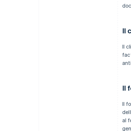
doc
Il
Il 
fac
ant
Il
Il f
del
al f
gen