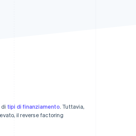
Stripe Sessions 2026
Scopri come Stripe sta
costruendo
l'infrastruttura
economica per l'IA.
Guarda ora
 di
tipi di finanziamento
. Tuttavia,
levato, il reverse factoring