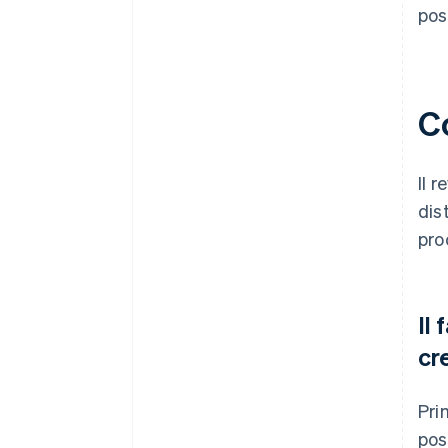
poss
C
Il 
dis
pro
Il 
cre
Pri
pos