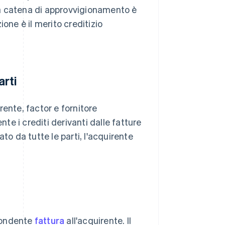
lla catena di approvvigionamento è
zione è il merito creditizio
arti
ente, factor e fornitore
e i crediti derivanti dalle fatture
mato da tutte le parti, l'acquirente
spondente
fattura
all'acquirente. Il