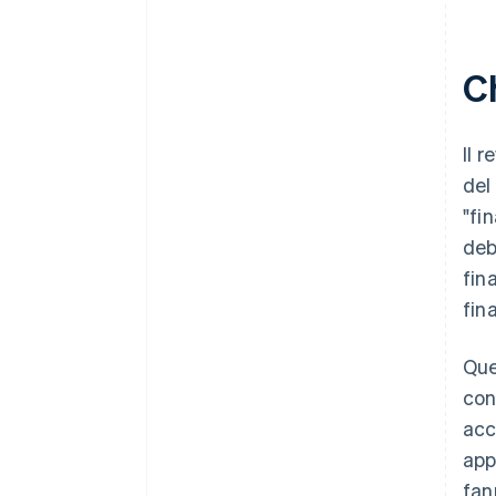
Ch
Il 
del
"fi
deb
fin
fin
Que
con
acc
app
fan