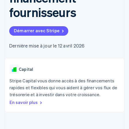
UI flexibles
Recognition
l’application
Gérer des
Moyens de
Comptabilité
fournisseurs
Entreprise
Marketplaces
abonnements
paiement
automatisée
Gestion financière
Proposer une
Accès à plus
Stripe Sigma
Roadmap produit
Plateformes
facturation à l'usage
de 125
Rapports
Sessions : conférence
SaaS
Émettre des cartes
Terminal
personnalisés
annuelle
bancaires adossées à
Démarrer avec Stripe
Paiements en
Data Pipeline
Carrières
des stablecoins
personne
Synchronisation
Communiqués de
Fournir et gérer des
Authorization
des données
presse
Dernière mise à jour le 12 avril 2026
services avec des
Par secteur
Boost
Stripe Press
agents
Acceptation
optimisée
Entreprises d'IA
Link
Économie des
Capital
Paiements
créateurs
Contact
Ressources
Jeux
accélérés
Stripe Capital vous donne accès à des financements
Hôtellerie, voyages et
Financial
Contacter notre équipe
loisirs
Intégrations
Connections
rapides et flexibles qui vous aident à gérer vos flux de
Assurance
d'applications
Comptes
Devenir partenaire
trésorerie et à investir dans votre croissance.
Médias et
Exemples de code
financiers
divertissements
Blog des développeurs
En savoir plus
associés
Organisations à but
non lucratif
État de l'API
Services aux
Plus
entreprises
Product roadmap
Secteur public