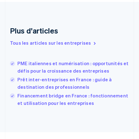
English
Émirats arabes unis
English
Espagne
Plus d'articles
Español
English
Estonie
Tous les articles sur les entreprises
English
États-Unis
English
Español
简体中文
PME italiennes et numérisation : opportunités et
Finlande
English
Svenska
défis pour la croissance des entreprises
France
Prêt inter-entreprises en France : guide à
Français
English
destination des professionnels
Gibraltar
English
Financement bridge en France : fonctionnement
Grèce
et utilisation pour les entreprises
English
Hongrie
English
Inde
English
Irlande