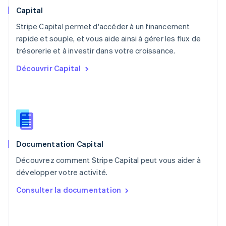
English
Capital
Pays-Bas
Stripe Capital permet d'accéder à un financement
Nederlands
English
rapide et souple, et vous aide ainsi à gérer les flux de
Pologne
English
trésorerie et à investir dans votre croissance.
Portugal
Découvrir Capital
Português
English
R.A.S. de Hong Kong, Chine
English
简体中文
République tchèque
English
Roumanie
English
Documentation Capital
Royaume-Uni
English
Découvrez comment Stripe Capital peut vous aider à
Singapour
développer votre activité.
English
简体中文
Slovaquie
Consulter la documentation
English
Slovénie
English
Italiano
Suède