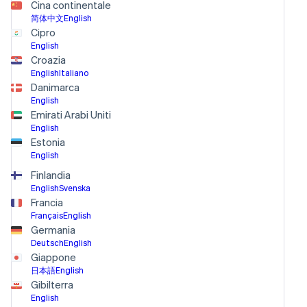
Cina continentale
简体中文
English
Cipro
English
Croazia
English
Italiano
Danimarca
English
Emirati Arabi Uniti
English
Estonia
English
Finlandia
English
Svenska
Francia
Français
English
Germania
Deutsch
English
Giappone
日本語
English
Gibilterra
English