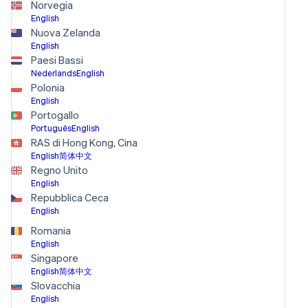
Norvegia
English
Nuova Zelanda
English
Paesi Bassi
Nederlands
English
Polonia
English
Portogallo
Português
English
RAS di Hong Kong, Cina
English
简体中文
Regno Unito
English
Repubblica Ceca
English
Romania
English
Singapore
English
简体中文
Slovacchia
English