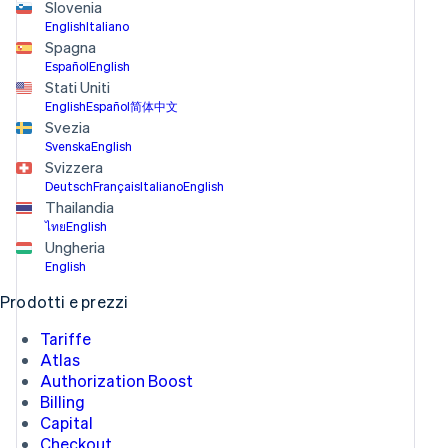
Slovenia
English
Italiano
Spagna
Español
English
Stati Uniti
English
Español
简体中文
Svezia
Svenska
English
Svizzera
Deutsch
Français
Italiano
English
Thailandia
ไทย
English
Ungheria
English
Prodotti e prezzi
Tariffe
Atlas
Authorization Boost
Billing
Capital
Checkout