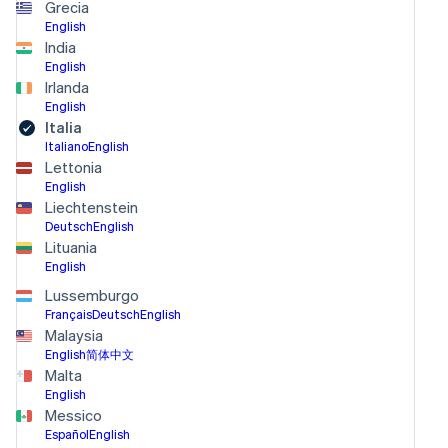
Grecia
English
India
English
Irlanda
English
Italia
Italiano
English
Lettonia
English
Liechtenstein
Deutsch
English
Lituania
English
Lussemburgo
Français
Deutsch
English
Malaysia
English
简体中文
Malta
English
Messico
Español
English