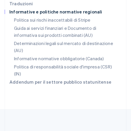
Traduzioni
Repubblica Ceca
Informative e politiche normative regionali
English
Romania
Politica sui rischi inaccettabili di Stripe
English
Guida ai servizi finanziari e Documento di
Singapore
informativa sui prodotti combinati (AU)
English
简体中文
Slovacchia
Determinazioni legali sul mercato di destinazione
English
(AU)
Slovenia
Informative normative obbligatorie (Canada)
English
Italiano
Spagna
Politica di responsabilità sociale d'impresa (CSR)
Español
English
(IN)
Stati Uniti
Addendum per il settore pubblico statunitense
English
Español
简体中文
Svezia
Svenska
English
Svizzera
Deutsch
Français
Italiano
English
Thailandia
ไทย
English
Ungheria
English