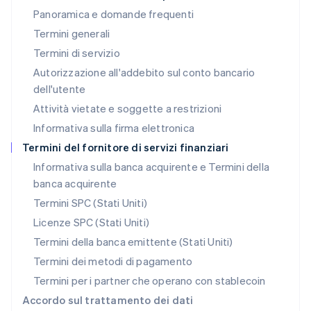
Panoramica e domande frequenti
Lussemburgo
Termini generali
Français
Deutsch
English
Malaysia
Termini di servizio
English
简体中文
Autorizzazione all'addebito sul conto bancario
Malta
dell'utente
English
Messico
Attività vietate e soggette a restrizioni
Español
English
Informativa sulla firma elettronica
Norvegia
English
Termini del fornitore di servizi finanziari
Nuova Zelanda
Informativa sulla banca acquirente e Termini della
English
banca acquirente
Paesi Bassi
Nederlands
English
Termini SPC (Stati Uniti)
Polonia
Licenze SPC (Stati Uniti)
English
Portogallo
Termini della banca emittente (Stati Uniti)
Português
English
Termini dei metodi di pagamento
RAS di Hong Kong, Cina
Termini per i partner che operano con stablecoin
English
简体中文
Regno Unito
Accordo sul trattamento dei dati
English