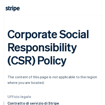
English
Svenska
Francia
Français
English
Germania
Deutsch
English
Giappone
Corporate Social
日本語
English
Gibilterra
English
Responsibility
Grecia
English
India
(CSR) Policy
English
Irlanda
English
Italia
The content of this page is not applicable to the region
Italiano
English
Lettonia
where you are located.
English
Liechtenstein
Deutsch
English
Ufficio legale
Lituania
Contratto di servizio di Stripe
English