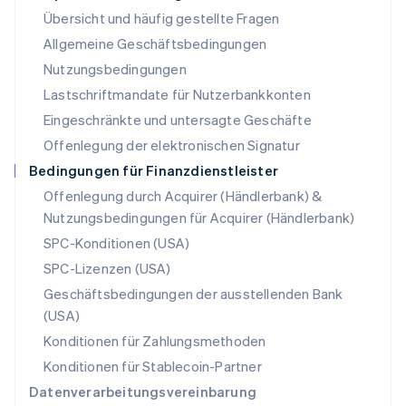
Mexiko
Übersicht und häufig gestellte Fragen
Español
English
Neuseeland
Allgemeine Geschäftsbedingungen
English
Nutzungsbedingungen
Niederlande
Lastschriftmandate für Nutzerbankkonten
Nederlands
English
Norwegen
Eingeschränkte und untersagte Geschäfte
English
Offenlegung der elektronischen Signatur
Österreich
Deutsch
English
Bedingungen für Finanzdienstleister
Polen
Offenlegung durch Acquirer (Händlerbank) &
English
Nutzungsbedingungen für Acquirer (Händlerbank)
Portugal
Português
English
SPC-Konditionen (USA)
Rumänien
SPC-Lizenzen (USA)
English
Schweden
Geschäftsbedingungen der ausstellenden Bank
Svenska
English
(USA)
Schweiz
Konditionen für Zahlungsmethoden
Deutsch
Français
Italiano
English
Singapur
Konditionen für Stablecoin-Partner
English
简体中文
Datenverarbeitungsvereinbarung
Slowakei