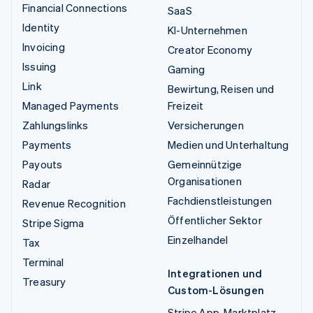
Financial Connections
SaaS
Identity
KI-Unternehmen
Invoicing
Creator Economy
Issuing
Gaming
Link
Bewirtung, Reisen und
Managed Payments
Freizeit
Zahlungslinks
Versicherungen
Payments
Medien und Unterhaltung
Payouts
Gemeinnützige
Organisationen
Radar
Fachdienstleistungen
Revenue Recognition
Öffentlicher Sektor
Stripe Sigma
Einzelhandel
Tax
Terminal
Integrationen und
Treasury
Custom-Lösungen
Stripe App-Marktplatz