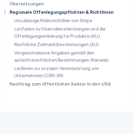
Übersetzungen
English
Regionale Offenlegungspflichten & Richtlinien
Slowenien
English
Italiano
Unzulässige Risikorichtlinie von Stripe
Sonderverwaltungsregion Hongkong,
Leitfaden zu Finanzdienstleistungen und die
China
Offenlegungserklärung für Produkte (AU)
English
简体中文
Spanien
Rechtliche Zielmarktbestimmungen (AU)
Español
English
Vorgeschriebene Angaben gemäß den
Thailand
aufsichtsrechtlichen Bestimmungen (Kanada)
ไทย
English
Tschechische Republik
Leitlinien zur sozialen Verantwortung von
English
Unternehmen (CSR) (IN)
Ungarn
Nachtrag zum öffentlichen Sektor in den USA
English
Vereinigte Arabische Emirate
English
Vereinigte Staaten
English
Español
简体中文
Vereinigtes Königreich
English
Zypern
English