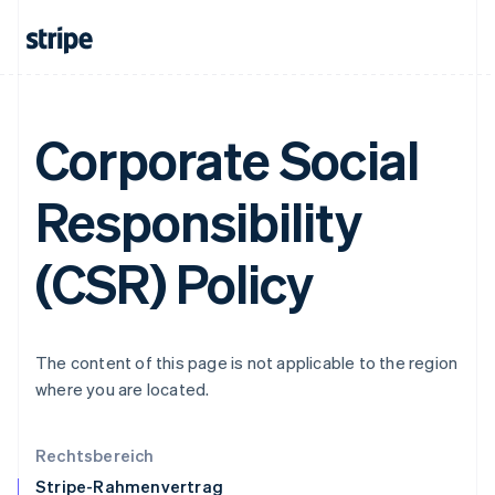
Irland
English
Italien
Italiano
English
Japan
日本語
English
Corporate Social
Kanada
English
Français
Kroatien
Responsibility
English
Italiano
Lettland
English
(CSR) Policy
Liechtenstein
Deutsch
English
Litauen
English
Luxemburg
The content of this page is not applicable to the region
Français
Deutsch
English
where you are located.
Malaysia
English
简体中文
Malta
Rechtsbereich
English
Stripe-Rahmenvertrag