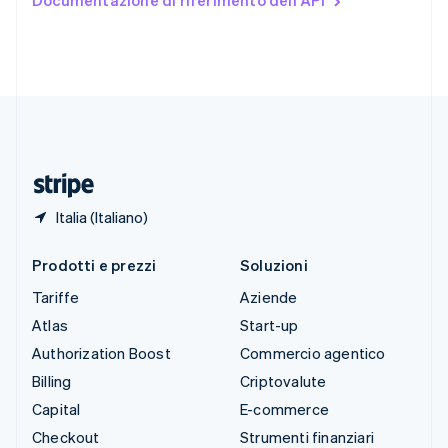
Documentazione di riferimento dell'API
English
Español
简体中文
Svezia
Svenska
English
Svizzera
Deutsch
Français
Italiano
English
Thailandia
ไทย
English
Ungheria
English
Italia (Italiano)
Prodotti e prezzi
Soluzioni
Tariffe
Aziende
Atlas
Start-up
Authorization Boost
Commercio agentico
Billing
Criptovalute
Capital
E-commerce
Checkout
Strumenti finanziari