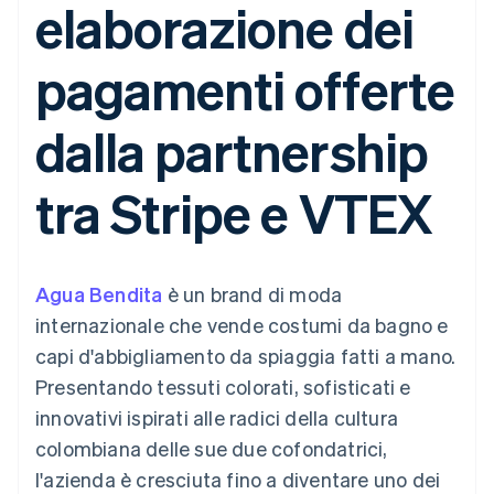
elaborazione dei
utente
Automazione
Gestione del denaro
Gestire gli
flessibile
Metodi di
della contabilità
Roadmap del prodotto
Piattaforme
abbonamenti
pagamento
Stripe Sigma
Conferenza annuale
SaaS
Offrire addebiti in base
pagamenti offerte
Accesso a
Report
Sessions
all'utilizzo
oltre 125
personalizzati
Lavora con noi
Emettere carte
Terminal
Data Pipeline
Sala stampa
garantite da stablecoin
dalla partnership
Pagamenti di
Sincronizzazione
Stripe Press
Per settore
persona
dei dati
Esegui il provisioning e
Authorization
gestisci i servizi con gli
tra Stripe e VTEX
Boost
Aziende di IA
agenti
Accettazione
Creator economy
Recapiti
ottimizzata
Gaming
Link
Ospitalità, viaggi e
Contattaci
Pagamento
tempo libero
Diventa nostro partner
Risorse
Assicurazione
Agua Bendita
accelerato
è un brand di moda
Media e
Financial
internazionale che vende costumi da bagno e
intrattenimento
Integrazioni app
Connections
Organizzazioni non
Esempi di codice
Conti finanziari
capi d'abbigliamento da spiaggia fatti a mano.
profit
Blog per sviluppatori
collegati
Presentando tessuti colorati, sofisticati e
Servizi professionali
Stato dell'API
Pubblica
innovativi ispirati alle radici della cultura
amministrazione
colombiana delle sue due cofondatrici,
Commercio al dettaglio
Altro
l'azienda è cresciuta fino a diventare uno dei
Product roadmap