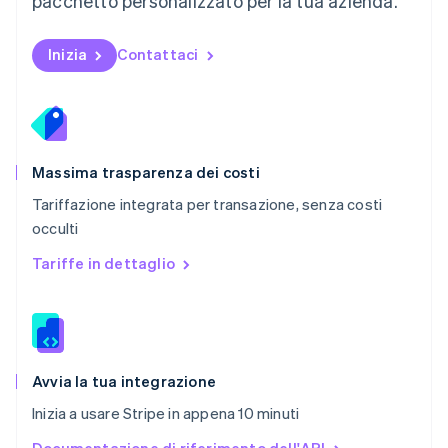
pacchetto personalizzato per la tua azienda.
Nederlands
English
Polonia
English
Inizia
Contattaci
Portogallo
Português
English
RAS di Hong Kong, Cina
English
简体中文
Regno Unito
English
Massima trasparenza dei costi
Repubblica Ceca
Tariffazione integrata per transazione, senza costi
English
occulti
Romania
English
Tariffe in dettaglio
Singapore
English
简体中文
Slovacchia
English
Slovenia
English
Italiano
Avvia la tua integrazione
Spagna
Inizia a usare Stripe in appena 10 minuti
Español
English
Stati Uniti