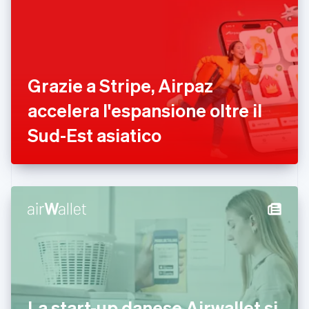
English
Italiano
Danimarca
English
Emirati Arabi Uniti
English
Estonia
Grazie a Stripe, Airpaz
English
accelera l'espansione oltre il
Finlandia
English
Svenska
Sud-Est asiatico
Francia
Français
English
Germania
Deutsch
English
Giappone
日本語
English
Gibilterra
English
Grecia
English
India
English
Irlanda
La start-up danese Airwallet si