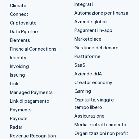
integrati
Climate
Automazione per finanza
Connect
Aziende globali
Criptovalute
Pagamenti in-app
Data Pipeline
Marketplace
Elements
Gestione del denaro
Financial Connections
Piattaforme
Identity
SaaS
Invoicing
Aziende di IA
Issuing
Creator economy
Link
Gaming
Managed Payments
Ospitalità, viaggi e
Link di pagamento
tempo libero
Payments
Assicurazione
Payouts
Media e intrattenimento
Radar
Organizzazioni non profit
Revenue Recognition