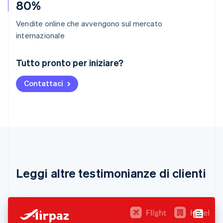
80%
Vendite online che avvengono sul mercato
internazionale
Australia
Tutto pronto per iniziare?
English
Austria
Contattaci
Deutsch
English
Belgio
Nederlands
Français
Deutsch
English
Brasile
Português
English
Bulgaria
English
Canada
English
Français
Leggi altre testimonianze di clienti
Cina continentale
简体中文
English
Cipro
English
Croazia