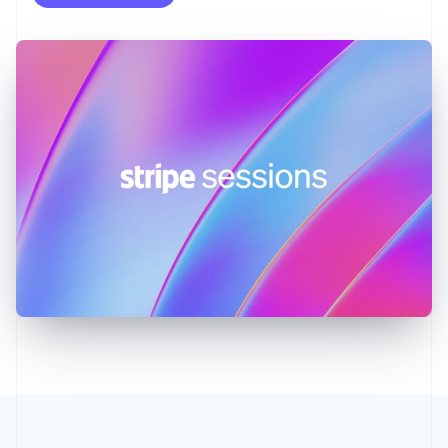
Francia
Français
English
Germania
Deutsch
English
Giappone
日本語
English
Gibilterra
English
Grecia
English
India
English
Irlanda
English
Italia
Italiano
English
Lettonia
English
Liechtenstein
Deutsch
English
Lituania
English