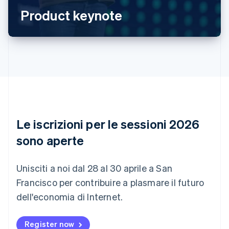
Belgio
Product keynote
Nederlands
Français
Deutsch
English
Brasile
Português
English
Bulgaria
English
Canada
English
Français
Cina continentale
简体中文
English
Cipro
English
Le iscrizioni per le sessioni 2026
Croazia
English
Italiano
sono aperte
Danimarca
English
Emirati Arabi Uniti
Unisciti a noi dal 28 al 30 aprile a San
English
Francisco per contribuire a plasmare il futuro
Estonia
dell'economia di Internet.
English
Finlandia
English
Svenska
Register now