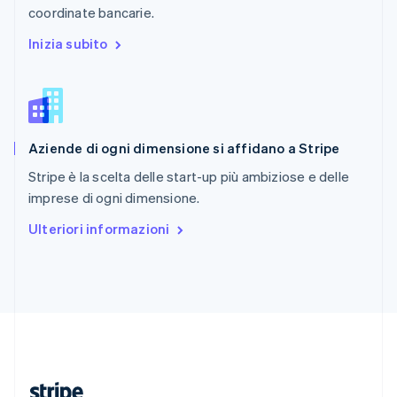
coordinate bancarie.
English
Romania
Inizia subito
English
Singapore
English
简体中文
Slovacchia
English
Aziende di ogni dimensione si affidano a Stripe
Slovenia
English
Italiano
Stripe è la scelta delle start-up più ambiziose e delle
Spagna
imprese di ogni dimensione.
Español
English
Stati Uniti
Ulteriori informazioni
English
Español
简体中文
Svezia
Svenska
English
Svizzera
Deutsch
Français
Italiano
English
Thailandia
ไทย
English
Ungheria
English