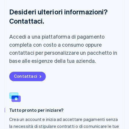
Lussemburgo
Français
Deutsch
English
Desideri ulteriori informazioni?
Malaysia
Contattaci.
English
简体中文
Malta
English
Accedi a una piattaforma di pagamento
Messico
Español
English
completa con costo a consumo oppure
Norvegia
contattaci per personalizzare un pacchetto in
English
Nuova Zelanda
base alle esigenze della tua azienda.
English
Paesi Bassi
Contattaci
Nederlands
English
Polonia
English
Portogallo
Português
English
RAS di Hong Kong, Cina
Tutto pronto per iniziare?
English
简体中文
Regno Unito
Crea un account e inizia ad accettare pagamenti senza
English
la necessità di stipulare contratti o di comunicare le tue
Repubblica Ceca