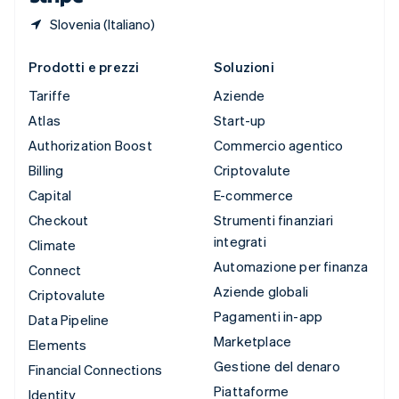
Slovenia (Italiano)
Prodotti e prezzi
Soluzioni
Tariffe
Aziende
Atlas
Start-up
Authorization Boost
Commercio agentico
Billing
Criptovalute
Capital
E-commerce
Checkout
Strumenti finanziari
integrati
Climate
Automazione per finanza
Connect
Aziende globali
Criptovalute
Pagamenti in-app
Data Pipeline
Marketplace
Elements
Gestione del denaro
Financial Connections
Piattaforme
Identity