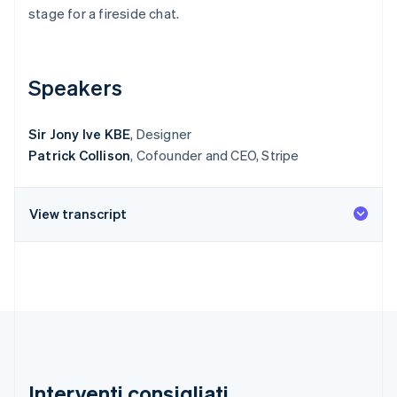
stage for a fireside chat.
Radar
Prevenzione delle frodi
Ecosistema
Atlas
Costituzione di start-up
Partner
Speakers
Stripe App Marketplace
Climate
Rimozione del carbonio
Sir Jony Ive KBE
, Designer
Identity
Patrick Collison
, Cofounder and CEO, Stripe
Verifica online dell'identità
View transcript
Stripe Sessions 2026
Scopri come Stripe sta costruendo l'infrastruttura economi
Guarda ora
Interventi consigliati