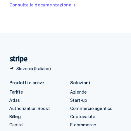
Stati Uniti
Consulta la documentazione
English
Español
简体中文
Svezia
Svenska
English
Svizzera
Deutsch
Français
Italiano
English
Thailandia
ไทย
English
Ungheria
English
Slovenia (Italiano)
Prodotti e prezzi
Soluzioni
Tariffe
Aziende
Atlas
Start-up
Authorization Boost
Commercio agentico
Billing
Criptovalute
Capital
E-commerce