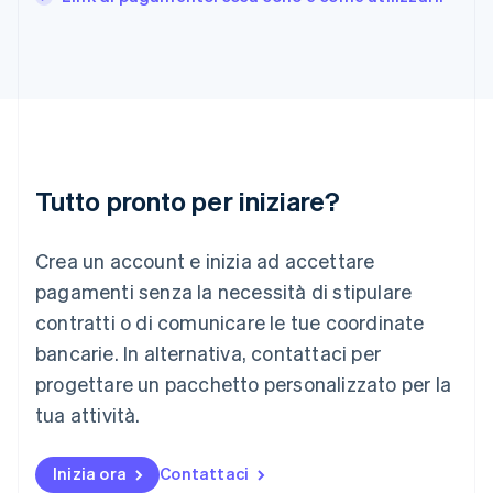
Irlanda
English
Italia
Italiano
English
Lettonia
English
Liechtenstein
Deutsch
English
Lituania
Tutto pronto per iniziare?
English
Lussemburgo
Crea un account e inizia ad accettare
Français
Deutsch
English
Malaysia
pagamenti senza la necessità di stipulare
English
简体中文
contratti o di comunicare le tue coordinate
Malta
English
bancarie. In alternativa, contattaci per
Messico
progettare un pacchetto personalizzato per la
Español
English
Norvegia
tua attività.
English
Nuova Zelanda
Inizia ora
Contattaci
English