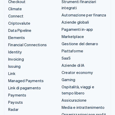
Checkout
Strumenti finanziari
integrati
Climate
Automazione per finanza
Connect
Aziende globali
Criptovalute
Pagamenti in-app
Data Pipeline
Marketplace
Elements
Gestione del denaro
Financial Connections
Piattaforme
Identity
SaaS
Invoicing
Aziende di IA
Issuing
Creator economy
Link
Gaming
Managed Payments
Ospitalità, viaggi e
Link di pagamento
tempo libero
Payments
Assicurazione
Payouts
Media e intrattenimento
Radar
Organizzazioni non profit