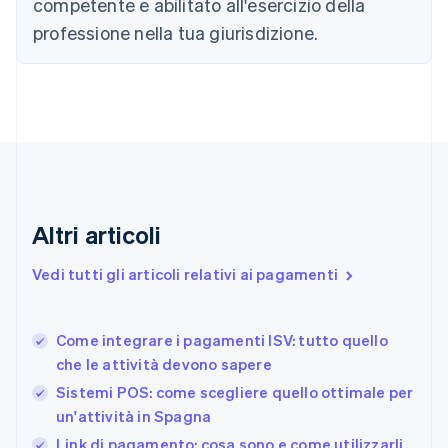
competente e abilitato all'esercizio della
Croazia
English
Italiano
professione nella tua giurisdizione.
Danimarca
English
Emirati Arabi Uniti
English
Estonia
English
Finlandia
English
Svenska
Francia
Altri articoli
Français
English
Germania
Vedi tutti gli articoli relativi ai pagamenti
Deutsch
English
Giappone
日本語
English
Gibilterra
Come integrare i pagamenti ISV: tutto quello
English
che le attività devono sapere
Grecia
Sistemi POS: come scegliere quello ottimale per
English
India
un'attività in Spagna
English
Link di pagamento: cosa sono e come utilizzarli