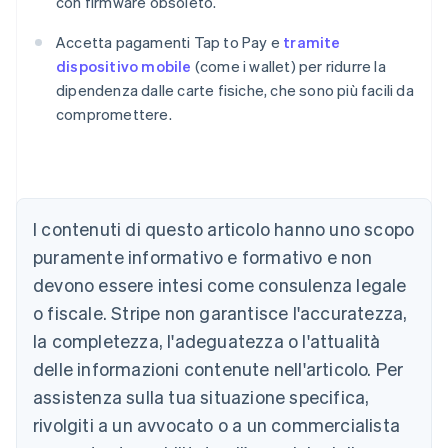
con firmware obsoleto.
Accetta pagamenti Tap to Pay e
tramite
dispositivo mobile
(come i wallet) per ridurre la
dipendenza dalle carte fisiche, che sono più facili da
compromettere.
Australia
English
Austria
Deutsch
English
Belgio
I contenuti di questo articolo hanno uno scopo
Nederlands
Français
Deutsch
English
Brasile
puramente informativo e formativo e non
Português
English
devono essere intesi come consulenza legale
Bulgaria
o fiscale. Stripe non garantisce l'accuratezza,
English
Canada
la completezza, l'adeguatezza o l'attualità
English
Français
delle informazioni contenute nell'articolo. Per
Cina continentale
assistenza sulla tua situazione specifica,
简体中文
English
Cipro
rivolgiti a un avvocato o a un commercialista
English