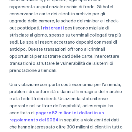
parte dei dipendenti
rappresenta un potenziale rischio di frode. Gli hotel
conservano le carte dei clienti in archivio per gli
Sostituisci l’hardware obsoleto prima che i criminali
lo sfruttino
upgrade delle camere, le schede del minibar e i check-
out posticipati. I
ristoranti
gestiscono migliaia di
strisciate al giorno, spesso su terminali collegati tra più
sedi. Le spa e i resort accettano depositi con mesi di
anticipo. Queste transazioni offrono ai criminali
opportunità per sottrarre dati delle carte, intercettare
transazioni o sfruttare le vulnerabilità dei sistemi di
prenotazione aziendali.
Una violazione comporta costi economici per l'azienda,
problemi di conformità e danni all'immagine del marchio
e alla fedeltà dei clienti. Un'azienda statunitense
operante nel settore dell'ospitalità, ad esempio, ha
accettato di
pagare 52 milioni di dollari in un
regolamento del 2024
in seguito a violazioni dei dati
che hanno interessato oltre 300 milioni di clienti in tutto