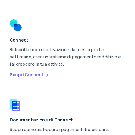
Paesi Bassi
Nederlands
English
Polonia
English
Portogallo
Português
English
RAS di Hong Kong, Cina
Connect
English
简体中文
Riduci il tempo di attivazione da mesi a poche
Regno Unito
English
settimane, crea un sistema di pagamento redditizio e
Repubblica Ceca
fai crescere la tua attività.
English
Scopri Connect
Romania
English
Singapore
English
简体中文
Slovacchia
English
Slovenia
English
Italiano
Documentazione di Connect
Spagna
Scopri come instradare i pagamenti tra più parti.
Español
English