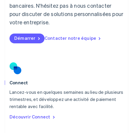
Lituanie
bancaires. N'hésitez pas à nous contacter
English
pour discuter de solutions personnalisées pour
Luxembourg
votre entreprise.
Français
Deutsch
English
Malaisie
English
简体中文
Démarrer
Contacter notre équipe
Malte
English
Mexique
Español
English
Norvège
English
Nouvelle-Zélande
English
Connect
Pays-Bas
Lancez-vous en quelques semaines au lieu de plusieurs
Nederlands
English
trimestres, et développez une activité de paiement
Pologne
English
rentable avec facilité.
Portugal
Découvrir Connect
Português
English
R.A.S. de Hong Kong, Chine
English
简体中文