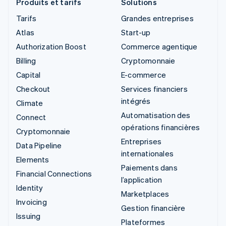
Produits et tarifs
Solutions
Tarifs
Grandes entreprises
Atlas
Start-up
Authorization Boost
Commerce agentique
Billing
Cryptomonnaie
Capital
E-commerce
Checkout
Services financiers
intégrés
Climate
Automatisation des
Connect
opérations financières
Cryptomonnaie
Entreprises
Data Pipeline
internationales
Elements
Paiements dans
Financial Connections
l’application
Identity
Marketplaces
Invoicing
Gestion financière
Issuing
Plateformes