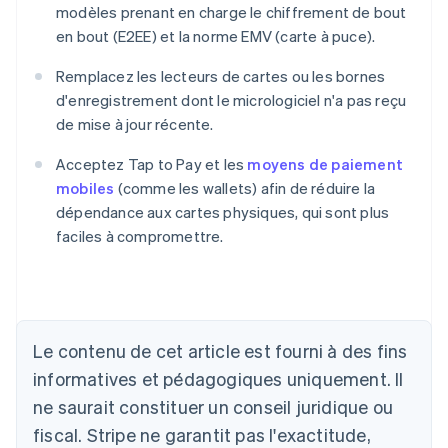
modèles prenant en charge le chiffrement de bout
en bout (E2EE) et la norme EMV (carte à puce).
Remplacez les lecteurs de cartes ou les bornes
d'enregistrement dont le micrologiciel n'a pas reçu
de mise à jour récente.
Acceptez Tap to Pay et les
moyens de paiement
mobiles
(comme les wallets) afin de réduire la
dépendance aux cartes physiques, qui sont plus
faciles à compromettre.
Allemagne
Deutsch
English
Australie
Le contenu de cet article est fourni à des fins
English
informatives et pédagogiques uniquement. Il
Autriche
ne saurait constituer un conseil juridique ou
Deutsch
English
Belgique
fiscal. Stripe ne garantit pas l'exactitude,
Nederlands
Français
Deutsch
English