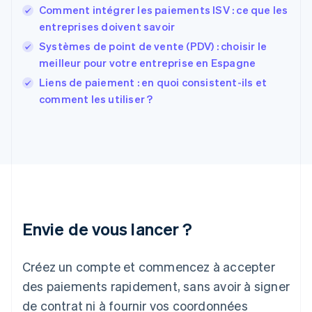
Comment intégrer les paiements ISV : ce que les
Finlande
English
Svenska
entreprises doivent savoir
France
Systèmes de point de vente (PDV) : choisir le
Français
English
meilleur pour votre entreprise en Espagne
Gibraltar
English
Liens de paiement : en quoi consistent-ils et
Grèce
comment les utiliser ?
English
Hongrie
English
Inde
English
Irlande
English
Italie
Italiano
English
Envie de vous lancer ?
Japon
日本語
English
Créez un compte et commencez à accepter
Lettonie
English
des paiements rapidement, sans avoir à signer
Liechtenstein
de contrat ni à fournir vos coordonnées
Deutsch
English