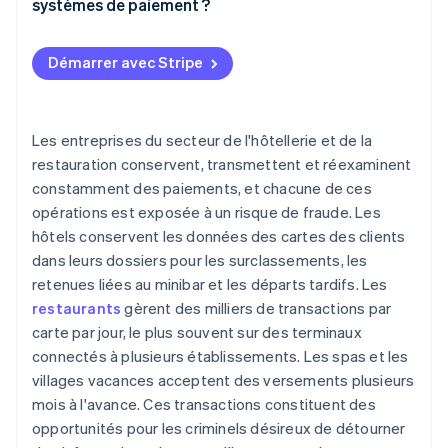
systèmes de paiement ?
Les criminels peuvent également cibler les
Fraude interne
Masquer les données de paiement avant que les
informations personnelles
criminels ne puissent les voler
Démarrer avec Stripe
Attaques au point de vente (PDV)
Les dommages causés à la réputation sont difficiles
Limiter les accès des personnes et des programmes
à faire oublier
aux données de paiement
Les entreprises du secteur de l'hôtellerie et de la
Concevoir des systèmes intelligents pour éviter les
restauration conservent, transmettent et réexaminent
erreurs des employés
constamment des paiements, et chacune de ces
opérations est exposée à un risque de fraude. Les
Remplacer le matériel obsolète avant que les
criminels ne l’exploitent
hôtels conservent les données des cartes des clients
dans leurs dossiers pour les surclassements, les
retenues liées au minibar et les départs tardifs. Les
restaurants
gèrent des milliers de transactions par
carte par jour, le plus souvent sur des terminaux
connectés à plusieurs établissements. Les spas et les
villages vacances acceptent des versements plusieurs
mois à l'avance. Ces transactions constituent des
opportunités pour les criminels désireux de détourner