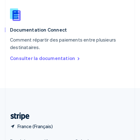
République tchèque
English
Roumanie
English
Documentation Connect
Royaume-Uni
English
Comment répartir des paiements entre plusieurs
Singapour
destinataires.
English
简体中文
Slovaquie
Consulter la documentation
English
Slovénie
English
Italiano
Suède
Svenska
English
Suisse
Deutsch
Français
Italiano
English
Thaïlande
ไทย
English
France (Français)