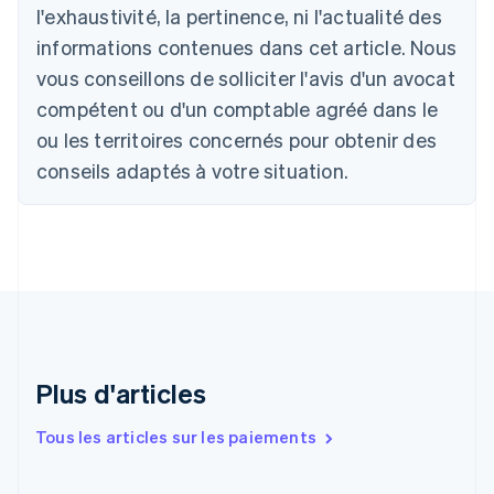
l'exhaustivité, la pertinence, ni l'actualité des
Brésil
Português
English
informations contenues dans cet article. Nous
Bulgarie
vous conseillons de solliciter l'avis d'un avocat
English
Canada
compétent ou d'un comptable agréé dans le
English
Français
ou les territoires concernés pour obtenir des
Chine continentale
conseils adaptés à votre situation.
简体中文
English
Chypre
English
Croatie
English
Italiano
Danemark
English
Émirats arabes unis
English
Espagne
Plus d'articles
Español
English
Estonie
Tous les articles sur les paiements
English
États-Unis
English
Español
简体中文