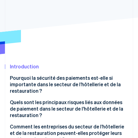
Découvrez les prochaines évolutions
Commerce en ligne
Radar
Prévention de la fraude
Écosystème
Atlas
Constitution de start-up
Partenaires
Climate
Stripe App Marketplace
Élimination du carbone
Identity
Vérification de l'identité
Introduction
Pourquoi la sécurité des paiements est-elle si
importante dans le secteur de l’hôtellerie et de la
restauration ?
Stripe Sessions 2026
Une fenêtre de paiement rallongée
Quels sont les principaux risques liés aux données
Découvrez comment Stripe construit l’infrastructure écono
de paiement dans le secteur de l’hôtellerie et de la
Regarder la vidéo
Les informations de paiement sont enregistrées sur
restauration ?
plusieurs canaux
Violations du système de réservation tiers
Comment les entreprises du secteur de l’hôtellerie
Les transactions de grande valeur constituent une
et de la restauration peuvent-elles protéger leurs
cible de choix
Manipulation du personnel