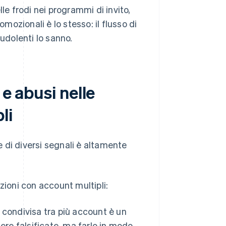
le frodi nei programmi di invito,
omozionali è lo stesso: il flusso di
audolenti lo sanno.
 e abusi nelle
li
 di diversi segnali è altamente
razioni con account multipli:
condivisa tra più account è un
ere falsificate, ma farlo in modo