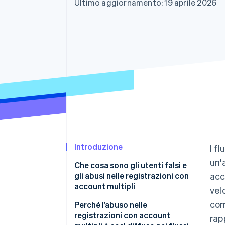
Ultimo aggiornamento: 19 aprile 2026
Link
Pagamento accelerato
Financial Connections
Conti finanziari collegati
Introduzione
I f
un'
Che cosa sono gli utenti falsi e
gli abusi nelle registrazioni con
acc
account multipli
velo
com
Perché l’abuso nelle
registrazioni con account
rap