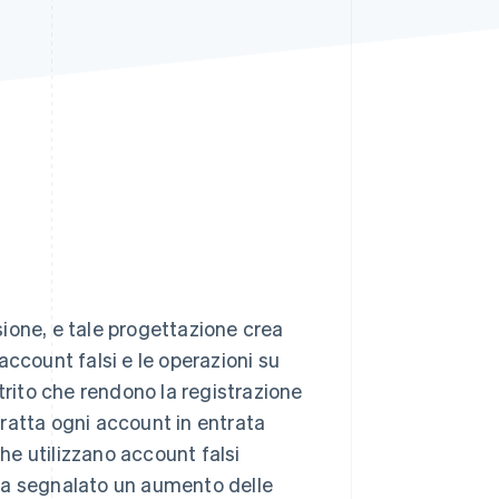
Stripe Sessions 2026
Scopri come Stripe sta
costruendo
l'infrastruttura
economica per l'IA.
Guarda ora
rsione, e tale progettazione crea
 account falsi e le operazioni su
trito che rendono la registrazione
ratta ogni account in entrata
e utilizzano account falsi
a segnalato un aumento delle