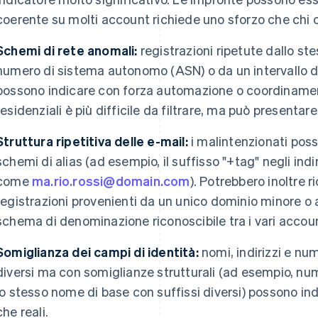
coerente su molti account richiede uno sforzo che chi 
Schemi di rete anomali:
registrazioni ripetute dallo ste
numero di sistema autonomo (ASN) o da un intervallo di 
possono indicare con forza automazione o coordinamento
residenziali è più difficile da filtrare, ma può present
Struttura ripetitiva delle e-mail:
i malintenzionati poss
schemi di alias (ad esempio, il suffisso "+tag" negli indir
come
ma.rio.rossi@domain.com
). Potrebbero inoltre 
registrazioni provenienti da un unico dominio minore o 
schema di denominazione riconoscibile tra i vari accou
Somiglianza dei campi di identità:
nomi, indirizzi e num
diversi ma con somiglianze strutturali (ad esempio, numer
lo stesso nome di base con suffissi diversi) possono in
che reali.