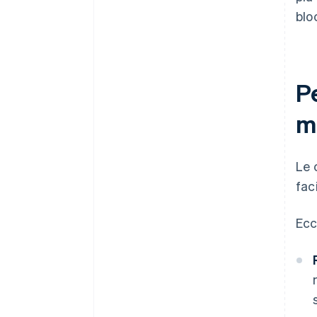
blo
Pe
mu
Le 
fac
Ecc