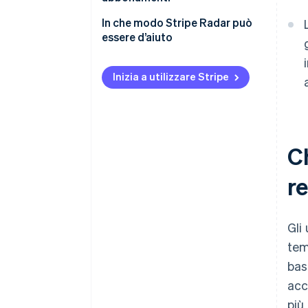
In che modo Stripe Radar può
essere d’aiuto
Inizia a utilizzare Stripe
Ch
re
Gli
tem
bas
acc
più