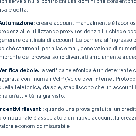
non serve a nulla contro chi usa domini che consentono l
usa e getta.
Automazione:
creare account manualmente è laborioso.
credenziali e utilizzando proxy residenziali, richiede p
generare centinaia di account. La barriera all'ingresso p
poiché strumenti per alias email, generazione di numeri v
impronte del browser sono diventati ampiamente access
Verifica debole:
la verifica telefonica è un deterrente 
aggirata con i numeri VoIP (Voice over Internet Protocol
quella telefonica, da sole, stabiliscono che un account i
che un'attività ha già visto.
Incentivi rilevanti:
quando una prova gratuita, un credit
promozionale è associato a un nuovo account, la creaz
valore economico misurabile.