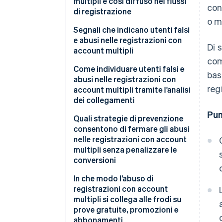
multipli è così diffuso nei flussi
con
di registrazione
o m
Segnali che indicano utenti falsi
e abusi nelle registrazioni con
Di 
account multipli
com
Come individuare utenti falsi e
bas
abusi nelle registrazioni con
reg
account multipli tramite l’analisi
dei collegamenti
Pun
Quali strategie di prevenzione
consentono di fermare gli abusi
nelle registrazioni con account
multipli senza penalizzare le
conversioni
In che modo l’abuso di
registrazioni con account
multipli si collega alle frodi su
prove gratuite, promozioni e
abbonamenti