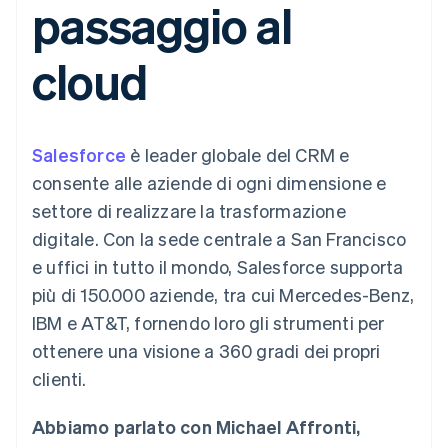
passaggio al
utente
Automazione
Gestione del denaro
Gestire gli
flessibile
Metodi di
della contabilità
Roadmap del prodotto
Piattaforme
abbonamenti
pagamento
Stripe Sigma
Conferenza annuale
SaaS
Offrire addebiti in base
cloud
Access to 125+
Report
Sessions
all'utilizzo
Terminal
personalizzati
Lavora con noi
Emettere carte
Pagamenti di
Data Pipeline
Sala stampa
garantite da stablecoin
persona
Sincronizzazione
Stripe Press
Per settore
Authorization
dei dati
Esegui il provisioning e
Salesforce
Boost
è leader globale del CRM e
gestisci i servizi con gli
Accettazione
Aziende di IA
agenti
consente alle aziende di ogni dimensione e
ottimizzata
Creator economy
Recapiti
settore di realizzare la trasformazione
Link
Gaming
Pagamento
Ospitalità, viaggi e
Contattaci
digitale. Con la sede centrale a San Francisco
accelerato
tempo libero
Diventa nostro partner
Risorse
Assicurazione
e uffici in tutto il mondo, Salesforce supporta
Financial
Media e
Connections
più di 150.000 aziende, tra cui Mercedes-Benz,
intrattenimento
Integrazioni app
Conti finanziari
Organizzazioni non
Esempi di codice
collegati
IBM e AT&T, fornendo loro gli strumenti per
profit
Blog per sviluppatori
ottenere una visione a 360 gradi dei propri
Servizi professionali
Stato dell'API
Pubblica
clienti.
amministrazione
Altro
Commercio al dettaglio
Product roadmap
Abbiamo parlato con Michael Affronti,
Scopri cosa ti aspetta