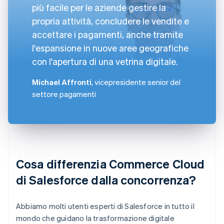
più facile per le aziende gestire la
propria attività, concludere le vendite e
accettare i pagamenti, anche tramite
l'espansione in nuove aree geografiche
con l'apertura di una vetrina digitale.
Michael Affronti
, vicepresidente senior del
settore pagamenti
Cosa differenzia Commerce Cloud
di Salesforce dalla concorrenza?
Abbiamo molti utenti esperti di Salesforce in tutto il
mondo che guidano la trasformazione digitale