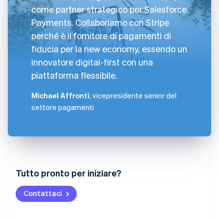
come partner strategico per Salesforce
Payments. Collaboriamo con Stripe
perché è il fornitore di pagamenti di
fiducia per la new economy, essendo un
innovatore digital-first con una
piattaforma flessibile.
Michael Affronti
, vicepresidente senior del
settore pagamenti
Australia
Tutto pronto per iniziare?
English
Austria
Contattaci
Deutsch
English
Belgio
Nederlands
Français
Deutsch
English