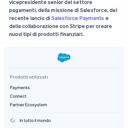
vicepresidente senior del settore
Radar
pagamenti, della missione di Salesforce, del
Prevenzione delle frodi
Ecosistema
recente lancio di
Salesforce Payments
e
Atlas
della collaborazione con Stripe per creare
Costituzione di start-up
Partner
Stripe App Marketplace
nuovi tipi di prodotti finanziari.
Climate
Rimozione del carbonio
Identity
Verifica online dell'identità
Prodotti utilizzati
Payments
Stripe Sessions 2026
Scopri come Stripe sta costruendo l'infrastruttura economi
Connect
Guarda ora
Partner Ecosystem
In tutto il mondo