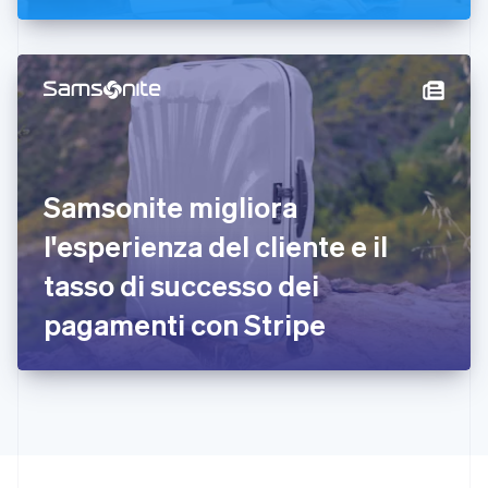
Germania
Deutsch
English
Giappone
日本語
English
Gibilterra
English
Grecia
English
India
Samsonite migliora
English
Irlanda
l'esperienza del cliente e il
English
tasso di successo dei
Italia
Italiano
English
pagamenti con Stripe
Lettonia
English
Liechtenstein
Deutsch
English
Lituania
English
Lussemburgo
Français
Deutsch
English