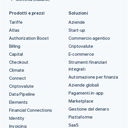
Prodotti e prezzi
Soluzioni
Tariffe
Aziende
Atlas
Start-up
Authorization Boost
Commercio agentico
Billing
Criptovalute
Capital
E-commerce
Checkout
Strumenti finanziari
integrati
Climate
Automazione per finanza
Connect
Aziende globali
Criptovalute
Pagamenti in-app
Data Pipeline
Marketplace
Elements
Gestione del denaro
Financial Connections
Piattaforme
Identity
SaaS
Invoicing