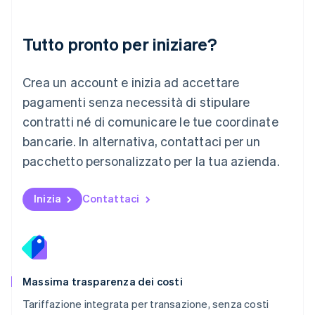
Malaysia
English
简体中文
Tutto pronto per iniziare?
Malta
English
Messico
Crea un account e inizia ad accettare
Español
English
Norvegia
pagamenti senza necessità di stipulare
English
contratti né di comunicare le tue coordinate
Nuova Zelanda
bancarie. In alternativa, contattaci per un
English
Paesi Bassi
pacchetto personalizzato per la tua azienda.
Nederlands
English
Polonia
English
Inizia
Contattaci
Portogallo
Português
English
RAS di Hong Kong, Cina
English
简体中文
Regno Unito
English
Massima trasparenza dei costi
Repubblica Ceca
Tariffazione integrata per transazione, senza costi
English