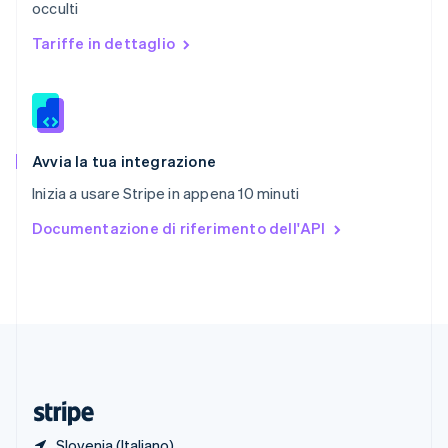
occulti
Romania
English
Tariffe in dettaglio
Singapore
English
简体中文
Slovacchia
English
Slovenia
English
Italiano
Avvia la tua integrazione
Spagna
Inizia a usare Stripe in appena 10 minuti
Español
English
Stati Uniti
Documentazione di riferimento dell'API
English
Español
简体中文
Svezia
Svenska
English
Svizzera
Deutsch
Français
Italiano
English
Thailandia
ไทย
English
Ungheria
English
Slovenia (Italiano)