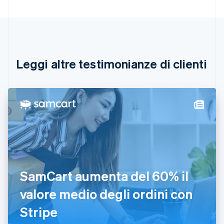
Brasile
Português
English
Bulgaria
English
Canada
English
Français
Leggi altre testimonianze di clienti
Cina continentale
简体中文
English
Cipro
English
Croazia
English
Italiano
Danimarca
English
Emirati Arabi Uniti
English
Estonia
SamCart aumenta del 60% il
English
valore medio degli ordini con
Finlandia
English
Svenska
Stripe
Francia
Français
English