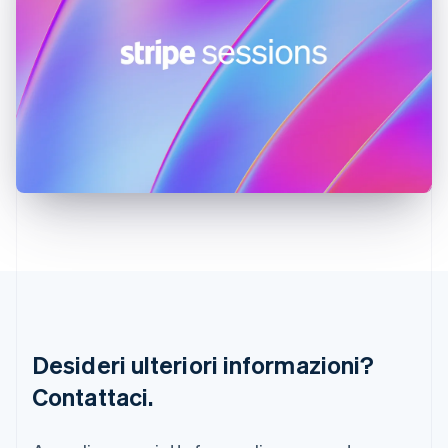
Gibilterra
English
Grecia
English
India
English
Irlanda
English
Italia
Italiano
English
Lettonia
English
Liechtenstein
Deutsch
English
Lituania
English
Lussemburgo
Français
Deutsch
English
Desideri ulteriori informazioni?
Malaysia
Contattaci.
English
简体中文
Malta
English