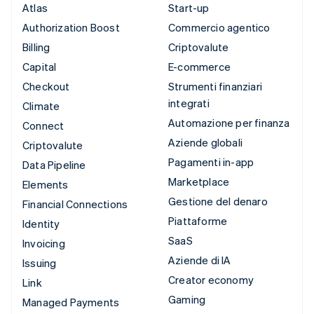
Atlas
Start-up
Authorization Boost
Commercio agentico
Billing
Criptovalute
Capital
E-commerce
Checkout
Strumenti finanziari
integrati
Climate
Automazione per finanza
Connect
Aziende globali
Criptovalute
Pagamenti in-app
Data Pipeline
Marketplace
Elements
Gestione del denaro
Financial Connections
Piattaforme
Identity
SaaS
Invoicing
Aziende di IA
Issuing
Creator economy
Link
Gaming
Managed Payments