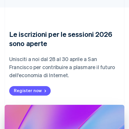
Canada
English
Français
Cina continentale
简体中文
English
Cipro
English
Le iscrizioni per le sessioni 2026
Croazia
English
Italiano
sono aperte
Danimarca
English
Emirati Arabi Uniti
Unisciti a noi dal 28 al 30 aprile a San
English
Francisco per contribuire a plasmare il futuro
Estonia
dell'economia di Internet.
English
Finlandia
English
Svenska
Register now
Francia
Français
English
Germania
Deutsch
English
Giappone
日本語
English