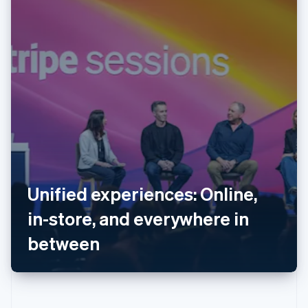
Australia
English
Unified experiences: Online,
Austria
in-store, and everywhere in
Deutsch
English
Belgio
between
Nederlands
Français
Deutsch
English
Brasile
Português
English
Bulgaria
English