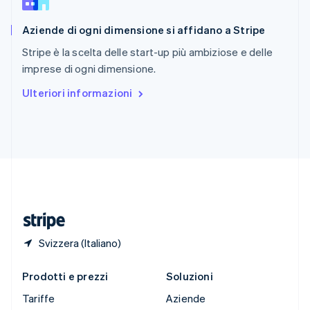
Slovacchia
English
Aziende di ogni dimensione si affidano a Stripe
Slovenia
English
Italiano
Stripe è la scelta delle start-up più ambiziose e delle
Spagna
imprese di ogni dimensione.
Español
English
Stati Uniti
Ulteriori informazioni
English
Español
简体中文
Svezia
Svenska
English
Svizzera
Deutsch
Français
Italiano
English
Thailandia
ไทย
English
Ungheria
English
Svizzera (Italiano)
Prodotti e prezzi
Soluzioni
Tariffe
Aziende