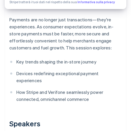
Stripe tratterà i tuoi dati nel rispetto della sua
Informativa sulla privacy
Scopri cosa ti aspetta
Radar
Ecosistema
Prevenzione delle frodi
Payments are no longer just transactions—they're
experiences. As consumer expectations evolve, in-
Partner
Atlas
Stripe App Marketplace
Costituzione di start-up
store payments must be faster, more secure and
effortlessly convenient to help merchants engage
Climate
Rimozione del carbonio
customers and fuel growth. This session explores:
Identity
Verifica online dell'identità
Key trends shaping the in-store journey
Devices redefining exceptional payment
experiences
How Stripe and Verifone seamlessly power
Stripe Sessions 2026
connected, omnichannel commerce
Scopri come Stripe sta costruendo l'infrastruttura economi
Guarda ora
Speakers