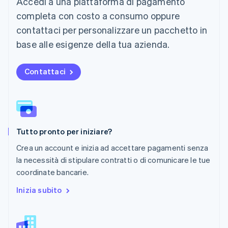
Accedi a una piattaforma di pagamento
Messico
Español
English
completa con costo a consumo oppure
Norvegia
contattaci per personalizzare un pacchetto in
English
Nuova Zelanda
base alle esigenze della tua azienda.
English
Paesi Bassi
Contattaci
Nederlands
English
Polonia
English
Portogallo
Português
English
RAS di Hong Kong, Cina
Tutto pronto per iniziare?
English
简体中文
Regno Unito
Crea un account e inizia ad accettare pagamenti senza
English
la necessità di stipulare contratti o di comunicare le tue
Repubblica Ceca
coordinate bancarie.
English
Romania
Inizia subito
English
Singapore
English
简体中文