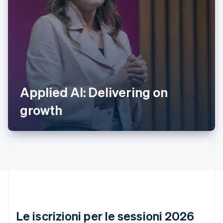
Australia
English
Austria
Applied AI: Delivering on
Deutsch
English
Belgio
growth
Nederlands
Français
Deutsch
English
Brasile
Português
English
Bulgaria
English
Canada
English
Français
Cina continentale
简体中文
English
Cipro
English
Le iscrizioni per le sessioni 2026
Croazia