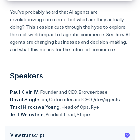
Scopri cosa ti aspetta
You’ve probably heard that AI agents are
Radar
Ecosistema
revolutionizing commerce, but what are they actually
Prevenzione delle frodi
doing? This session cuts through the hype to explore
Partner
Atlas
the real-world impact of agentic commerce. See how AI
Stripe App Marketplace
Costituzione di start-up
agents are changing businesses and decision-making,
Climate
and what this means for the future of commerce.
Rimozione del carbonio
Identity
Verifica online dell'identità
Speakers
Paul Klein IV
, Founder and CEO, Browserbase
David Singleton
, Cofounder and CEO, /dev/agents
Stripe Sessions 2026
Traci Hirokawa Young
, Head of Ops, Rye
Scopri come Stripe sta costruendo l'infrastruttura economi
Guarda ora
Jeff Weinstein
, Product Lead, Stripe
View transcript