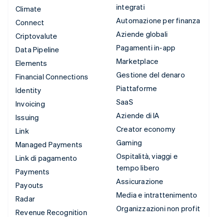
integrati
Climate
Automazione per finanza
Connect
Aziende globali
Criptovalute
Pagamenti in-app
Data Pipeline
Marketplace
Elements
Gestione del denaro
Financial Connections
Piattaforme
Identity
SaaS
Invoicing
Aziende di IA
Issuing
Creator economy
Link
Gaming
Managed Payments
Ospitalità, viaggi e
Link di pagamento
tempo libero
Payments
Assicurazione
Payouts
Media e intrattenimento
Radar
Organizzazioni non profit
Revenue Recognition