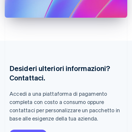
English
Italia
Italiano
English
Lettonia
English
Liechtenstein
Deutsch
English
Lituania
English
Lussemburgo
Français
Deutsch
English
Desideri ulteriori informazioni?
Malaysia
Contattaci.
English
简体中文
Malta
English
Accedi a una piattaforma di pagamento
Messico
Español
English
completa con costo a consumo oppure
Norvegia
contattaci per personalizzare un pacchetto in
English
Nuova Zelanda
base alle esigenze della tua azienda.
English
Paesi Bassi