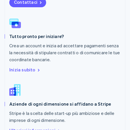
Contattaci
Nederlands
English
Polonia
English
Portogallo
Português
English
RAS di Hong Kong, Cina
Tutto pronto per iniziare?
English
简体中文
Regno Unito
Crea un account e inizia ad accettare pagamenti senza
English
la necessità di stipulare contratti o di comunicare le tue
Repubblica Ceca
coordinate bancarie.
English
Romania
Inizia subito
English
Singapore
English
简体中文
Slovacchia
English
Aziende di ogni dimensione si affidano a Stripe
Slovenia
English
Italiano
Stripe è la scelta delle start-up più ambiziose e delle
Spagna
imprese di ogni dimensione.
Español
English
Stati Uniti