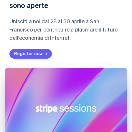
English
Italiano
sono aperte
Danimarca
English
Emirati Arabi Uniti
Unisciti a noi dal 28 al 30 aprile a San
English
Francisco per contribuire a plasmare il futuro
Estonia
dell'economia di Internet.
English
Finlandia
English
Svenska
Register now
Francia
Français
English
Germania
Deutsch
English
Giappone
日本語
English
Gibilterra
English
Grecia
English
India
English
Irlanda