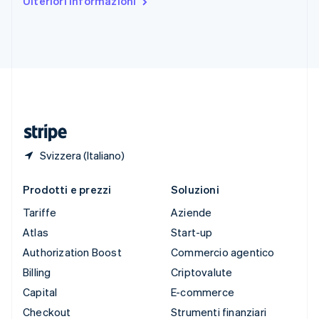
Ulteriori informazioni
English
Español
简体中文
Svezia
Svenska
English
Svizzera
Deutsch
Français
Italiano
English
Thailandia
ไทย
English
Ungheria
English
Svizzera (Italiano)
Prodotti e prezzi
Soluzioni
Tariffe
Aziende
Atlas
Start-up
Authorization Boost
Commercio agentico
Billing
Criptovalute
Capital
E-commerce
Checkout
Strumenti finanziari