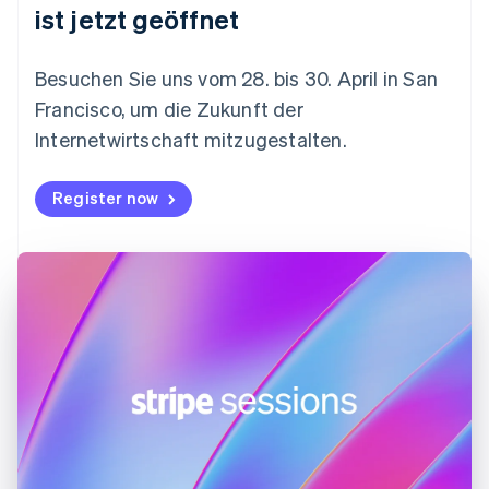
Festlandchina
ist jetzt geöffnet
简体中文
English
Finnland
English
Svenska
Besuchen Sie uns vom 28. bis 30. April in San
Frankreich
Francisco, um die Zukunft der
Français
English
Gibraltar
Internetwirtschaft mitzugestalten.
English
Griechenland
Register now
English
Indien
English
Irland
English
Italien
Italiano
English
Japan
日本語
English
Kanada
English
Français
Kroatien
English
Italiano