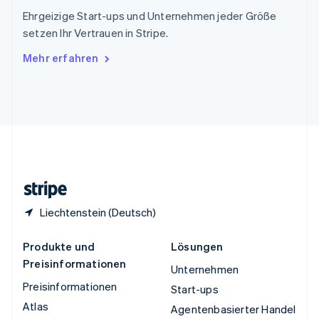
ไทย
English
Ehrgeizige Start-ups und Unternehmen jeder Größe
Tschechische Republik
setzen Ihr Vertrauen in Stripe.
English
Ungarn
Mehr erfahren
English
Vereinigte Arabische Emirate
English
Vereinigte Staaten
English
Español
简体中文
Vereinigtes Königreich
English
Zypern
English
Liechtenstein (Deutsch)
Produkte und
Lösungen
Preisinformationen
Unternehmen
Preisinformationen
Start-ups
Atlas
Agentenbasierter Handel