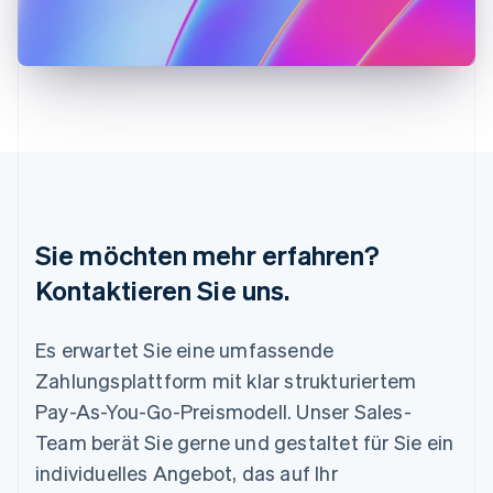
Lettland
English
Liechtenstein
Deutsch
English
Litauen
English
Luxemburg
Français
Deutsch
English
Malaysia
English
简体中文
Malta
Sie möchten mehr erfahren?
English
Mexiko
Kontaktieren Sie uns.
Español
English
Neuseeland
Es erwartet Sie eine umfassende
English
Niederlande
Zahlungsplattform mit klar strukturiertem
Nederlands
English
Pay-As-You-Go-Preismodell. Unser Sales-
Norwegen
English
Team berät Sie gerne und gestaltet für Sie ein
Österreich
individuelles Angebot, das auf Ihr
Deutsch
English