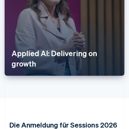
Australien
Applied AI: Delivering on
English
Belgien
growth
Nederlands
Français
Deutsch
English
Brasilien
Português
English
Bulgarien
English
Dänemark
English
Deutschland
Deutsch
English
Estland
Die Anmeldung für Sessions 2026
English