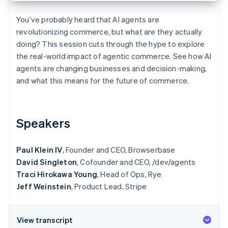
Betrugsprävention
Ecosystem
Atlas
You’ve probably heard that AI agents are
Start-up-Gründung
Partner
revolutionizing commerce, but what are they actually
Stripe App-Marktplatz
doing? This session cuts through the hype to explore
Climate
CO₂-Entnahme
the real-world impact of agentic commerce. See how AI
agents are changing businesses and decision-making,
and what this means for the future of commerce.
Stripe-Sessions 2026
Speakers
Erfahren Sie, wie Stripe Lösungen für die Wirtschaft
Jetzt ansehen
Paul Klein IV
, Founder and CEO, Browserbase
David Singleton
, Cofounder and CEO, /dev/agents
Traci Hirokawa Young
, Head of Ops, Rye
Jeff Weinstein
, Product Lead, Stripe
View transcript