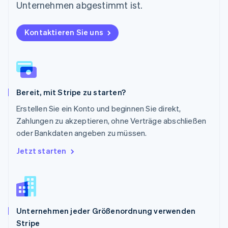
Polen
Unternehmen abgestimmt ist.
English
Portugal
Kontaktieren Sie uns
Português
English
Rumänien
English
Schweden
Svenska
English
Schweiz
Bereit, mit Stripe zu starten?
Deutsch
Français
Italiano
English
Singapur
Erstellen Sie ein Konto und beginnen Sie direkt,
English
简体中文
Zahlungen zu akzeptieren, ohne Verträge abschließen
Slowakei
oder Bankdaten angeben zu müssen.
English
Slowenien
Jetzt starten
English
Italiano
Sonderverwaltungsregion Hongkong,
China
English
简体中文
Spanien
Unternehmen jeder Größenordnung verwenden
Español
English
Stripe
Thailand