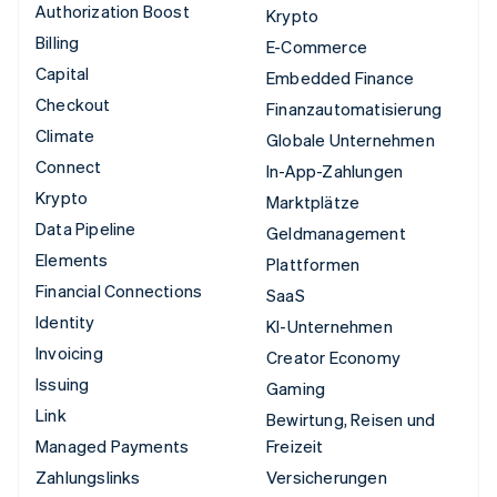
Authorization Boost
Krypto
Billing
E-Commerce
Capital
Embedded Finance
Checkout
Finanzautomatisierung
Climate
Globale Unternehmen
Connect
In-App-Zahlungen
Krypto
Marktplätze
Data Pipeline
Geldmanagement
Elements
Plattformen
Financial Connections
SaaS
Identity
KI-Unternehmen
Invoicing
Creator Economy
Issuing
Gaming
Link
Bewirtung, Reisen und
Managed Payments
Freizeit
Zahlungslinks
Versicherungen