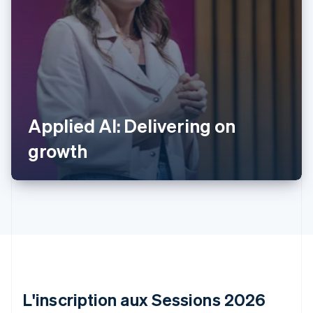
Allemagne
Deutsch
English
Applied AI: Delivering on
Australie
English
growth
Autriche
Deutsch
English
Belgique
Nederlands
Français
Deutsch
English
Brésil
Português
English
Bulgarie
English
Canada
English
Français
Chine continentale
L'inscription aux Sessions 2026
简体中文
English