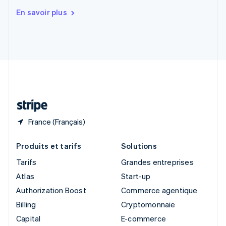
Slovaquie
En savoir plus
English
Slovénie
English
Italiano
Suède
Svenska
English
Suisse
Deutsch
Français
Italiano
English
Thaïlande
ไทย
English
France (Français)
Produits et tarifs
Solutions
Tarifs
Grandes entreprises
Atlas
Start-up
Authorization Boost
Commerce agentique
Billing
Cryptomonnaie
Capital
E-commerce