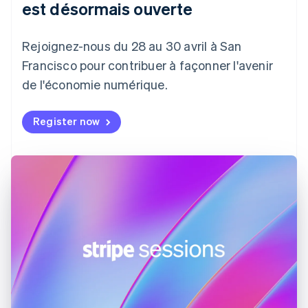
est désormais ouverte
Chypre
English
Croatie
Rejoignez-nous du 28 au 30 avril à San
English
Italiano
Danemark
Francisco pour contribuer à façonner l'avenir
English
de l'économie numérique.
Émirats arabes unis
English
Register now
Espagne
Español
English
Estonie
English
États-Unis
English
Español
简体中文
Finlande
English
Svenska
France
Français
English
Gibraltar
English
Grèce
English