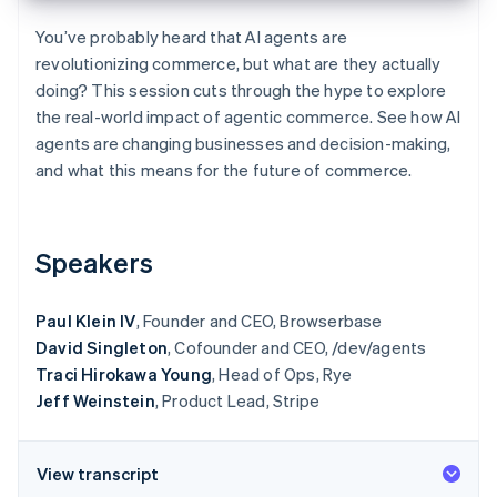
Découvrez les prochaines évolutions
Commerce en ligne
You’ve probably heard that AI agents are
Radar
revolutionizing commerce, but what are they actually
Prévention de la fraude
doing? This session cuts through the hype to explore
Écosystème
Atlas
the real-world impact of agentic commerce. See how AI
Constitution de start-up
Partenaires
agents are changing businesses and decision-making,
Climate
Stripe App Marketplace
and what this means for the future of commerce.
Élimination du carbone
Identity
Vérification de l'identité
Speakers
Paul Klein IV
, Founder and CEO, Browserbase
David Singleton
, Cofounder and CEO, /dev/agents
Stripe Sessions 2026
Traci Hirokawa Young
, Head of Ops, Rye
Découvrez comment Stripe construit l’infrastructure écono
Jeff Weinstein
, Product Lead, Stripe
Regarder la vidéo
View transcript