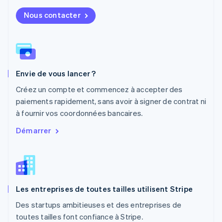
Mexique
Nous contacter
Español
English
Norvège
English
Nouvelle-Zélande
English
Pays-Bas
Envie de vous lancer ?
Nederlands
English
Pologne
Créez un compte et commencez à accepter des
English
paiements rapidement, sans avoir à signer de contrat ni
Portugal
à fournir vos coordonnées bancaires.
Português
English
R.A.S. de Hong Kong, Chine
Démarrer
English
简体中文
République tchèque
English
Roumanie
English
Les entreprises de toutes tailles utilisent Stripe
Royaume-Uni
English
Des startups ambitieuses et des entreprises de
Singapour
toutes tailles font confiance à Stripe.
English
简体中文