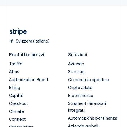
Deutsch
Français
Italiano
English
Thailandia
ไทย
English
Ungheria
English
Svizzera (Italiano)
Prodotti e prezzi
Soluzioni
Tariffe
Aziende
Atlas
Start-up
Authorization Boost
Commercio agentico
Billing
Criptovalute
Capital
E-commerce
Checkout
Strumenti finanziari
integrati
Climate
Automazione per finanza
Connect
Aziende globali
Criptovalute