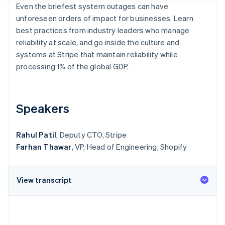
Even the briefest system outages can have
Scopri cosa ti aspetta
unforeseen orders of impact for businesses. Learn
Radar
Ecosistema
best practices from industry leaders who manage
Prevenzione delle frodi
reliability at scale, and go inside the culture and
Partner
Atlas
systems at Stripe that maintain reliability while
Stripe App Marketplace
Costituzione di start-up
processing 1% of the global GDP.
Climate
Rimozione del carbonio
Identity
Verifica online dell'identità
Speakers
Rahul Patil
, Deputy CTO, Stripe
Farhan Thawar
, VP, Head of Engineering, Shopify
Stripe Sessions 2026
Scopri come Stripe sta costruendo l'infrastruttura economi
View transcript
Guarda ora