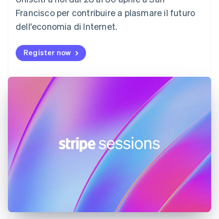
English
Francisco per contribuire a plasmare il futuro
Estonia
dell'economia di Internet.
English
Finlandia
English
Svenska
Register now
Francia
Français
English
Germania
Deutsch
English
Giappone
日本語
English
Gibilterra
English
Grecia
English
India
English
Irlanda
English
Italia
Italiano
English
Lettonia