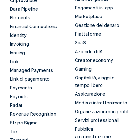
Pagamenti in-app
Data Pipeline
Marketplace
Elements
Gestione del denaro
Financial Connections
Piattaforme
Identity
SaaS
Invoicing
Aziende di IA
Issuing
Creator economy
Link
Gaming
Managed Payments
Ospitalità, viaggi e
Link di pagamento
tempo libero
Payments
Assicurazione
Payouts
Media e intrattenimento
Radar
Organizzazioni non profit
Revenue Recognition
Servizi professionali
Stripe Sigma
Pubblica
Tax
amministrazione
Terminal