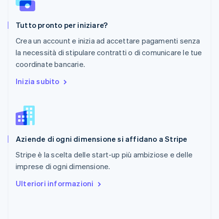
Português
English
RAS di Hong Kong, Cina
Tutto pronto per iniziare?
English
简体中文
Regno Unito
Crea un account e inizia ad accettare pagamenti senza
English
la necessità di stipulare contratti o di comunicare le tue
Repubblica Ceca
coordinate bancarie.
English
Romania
Inizia subito
English
Singapore
English
简体中文
Slovacchia
English
Aziende di ogni dimensione si affidano a Stripe
Slovenia
English
Italiano
Stripe è la scelta delle start-up più ambiziose e delle
Spagna
imprese di ogni dimensione.
Español
English
Stati Uniti
Ulteriori informazioni
English
Español
简体中文
Svezia
Svenska
English
Svizzera