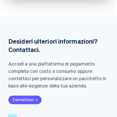
English
Liechtenstein
Deutsch
English
Lituania
English
Lussemburgo
Français
Deutsch
English
Desideri ulteriori informazioni?
Malaysia
Contattaci.
English
简体中文
Malta
English
Accedi a una piattaforma di pagamento
Messico
Español
English
completa con costo a consumo oppure
Norvegia
contattaci per personalizzare un pacchetto in
English
Nuova Zelanda
base alle esigenze della tua azienda.
English
Paesi Bassi
Contattaci
Nederlands
English
Polonia
English
Portogallo