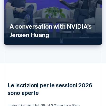
Australia
English
Austria
A conversation with NVIDIA’s
Deutsch
English
Belgio
Jensen Huang
Nederlands
Français
Deutsch
English
Brasile
Português
English
Bulgaria
English
Canada
English
Français
Cina continentale
简体中文
English
Cipro
English
Le iscrizioni per le sessioni 2026
Croazia
English
Italiano
sono aperte
Danimarca
English
Emirati Arabi Uniti
Unisciti a noi dal 28 al 30 aprile a San