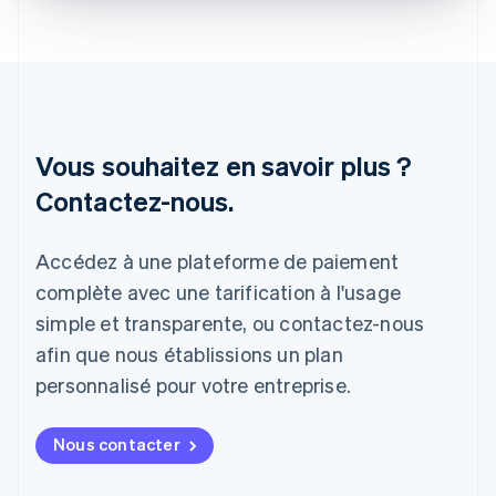
Irlande
English
Italie
Italiano
English
Japon
日本語
English
Vous souhaitez en savoir plus ?
Lettonie
English
Contactez-nous.
Liechtenstein
Deutsch
English
Lituanie
Accédez à une plateforme de paiement
English
complète avec une tarification à l'usage
Luxembourg
Français
Deutsch
English
simple et transparente, ou contactez-nous
Malaisie
afin que nous établissions un plan
English
简体中文
Malte
personnalisé pour votre entreprise.
English
Mexique
Nous contacter
Español
English
Norvège
English