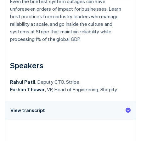
Even the briefest system outages can have
Découvrez les prochaines évolutions
Commerce en ligne
unforeseen orders of impact for businesses. Learn
Radar
best practices from industry leaders who manage
Prévention de la fraude
reliability at scale, and go inside the culture and
Écosystème
Atlas
systems at Stripe that maintain reliability while
Constitution de start-up
processing 1% of the global GDP.
Partenaires
Climate
Stripe App Marketplace
Élimination du carbone
Identity
Speakers
Vérification de l'identité
Rahul Patil
, Deputy CTO, Stripe
Farhan Thawar
, VP, Head of Engineering, Shopify
Stripe Sessions 2026
Découvrez comment Stripe construit l’infrastructure écono
View transcript
Regarder la vidéo