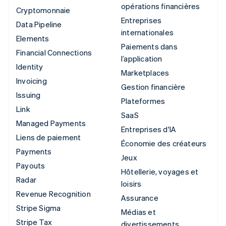
opérations financières
Cryptomonnaie
Entreprises
Data Pipeline
internationales
Elements
Paiements dans
Financial Connections
l’application
Identity
Marketplaces
Invoicing
Gestion financière
Issuing
Plateformes
Link
SaaS
Managed Payments
Entreprises d'IA
Liens de paiement
Économie des créateurs
Payments
Jeux
Payouts
Hôtellerie, voyages et
Radar
loisirs
Revenue Recognition
Assurance
Stripe Sigma
Médias et
Stripe Tax
divertissements