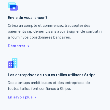
Nouvelle-Zélande
English
Pays-Bas
Envie de vous lancer ?
Nederlands
English
Pologne
Créez un compte et commencez à accepter des
English
paiements rapidement, sans avoir à signer de contrat ni
Portugal
à fournir vos coordonnées bancaires.
Português
English
R.A.S. de Hong Kong, Chine
Démarrer
English
简体中文
République tchèque
English
Roumanie
English
Les entreprises de toutes tailles utilisent Stripe
Royaume-Uni
English
Des startups ambitieuses et des entreprises de
Singapour
toutes tailles font confiance à Stripe.
English
简体中文
Slovaquie
En savoir plus
English
Slovénie
English
Italiano