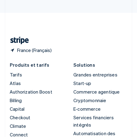
Suède
Svenska
English
Suisse
Deutsch
Français
Italiano
English
Thaïlande
ไทย
English
France (Français)
Produits et tarifs
Solutions
Tarifs
Grandes entreprises
Atlas
Start-up
Authorization Boost
Commerce agentique
Billing
Cryptomonnaie
Capital
E-commerce
Checkout
Services financiers
intégrés
Climate
Automatisation des
Connect