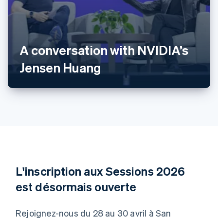
Allemagne
Deutsch
English
A conversation with NVIDIA’s
Australie
English
Jensen Huang
Autriche
Deutsch
English
Belgique
Nederlands
Français
Deutsch
English
Brésil
Português
English
Bulgarie
English
Canada
English
Français
Chine continentale
L'inscription aux Sessions 2026
简体中文
English
est désormais ouverte
Chypre
English
Croatie
Rejoignez-nous du 28 au 30 avril à San
English
Italiano