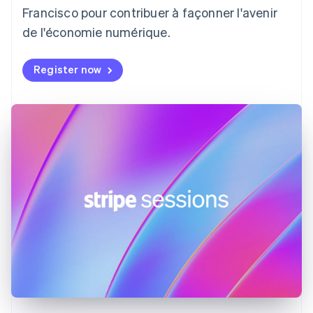
Danemark
Francisco pour contribuer à façonner l'avenir
English
de l'économie numérique.
Émirats arabes unis
English
Register now
Espagne
Español
English
Estonie
English
États-Unis
English
Español
简体中文
Finlande
English
Svenska
France
Français
English
Gibraltar
English
Grèce
English
Hongrie
English
Inde
English