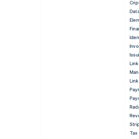
Crip
Data
Ele
Fina
Iden
Invo
Issu
Link
Man
Link
Pay
Pay
Rad
Rev
Stri
Tax