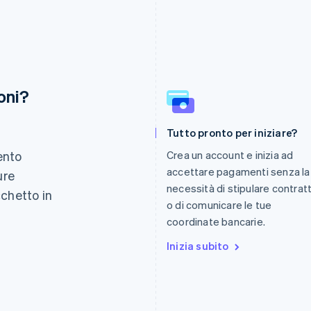
oni?
Finlandia
Lussemburgo
Tutto pronto per iniziare?
English
Svenska
Français
Deutsch
English
Francia
Malaysia
ento
Crea un account e inizia ad
Français
English
English
简体中文
accettare pagamenti senza la
ure
Germania
Malta
necessità di stipulare contratt
Deutsch
English
English
cchetto in
Giappone
Messico
o di comunicare le tue
.
日本語
English
Español
English
coordinate bancarie.
Gibilterra
Norvegia
English
Inizia subito
English
Grecia
Nuova Zelanda
English
English
India
Paesi Bassi
English
Nederlands
English