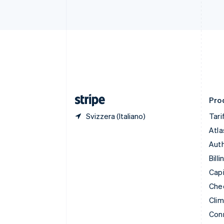
Cipro
English
Croazia
English
Italiano
Danimarca
English
Emirati Arabi Uniti
English
Estonia
English
Prod
Svizzera (Italiano)
Tari
Atla
Auth
Billi
Capi
Che
Cli
Con