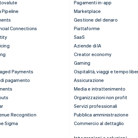
tovalute
Pagamenti in-app
 Pipeline
Marketplace
ments
Gestione del denaro
ncial Connections
Piattaforme
tity
SaaS
icing
Aziende di IA
ing
Creator economy
Gaming
aged Payments
Ospitalità, viaggi e tempo libe
 di pagamento
Assicurazione
ments
Media e intrattenimento
outs
Organizzazioni non profit
ar
Servizi professionali
enue Recognition
Pubblica amministrazione
pe Sigma
Commercio al dettaglio
Integrazioni e soluzioni