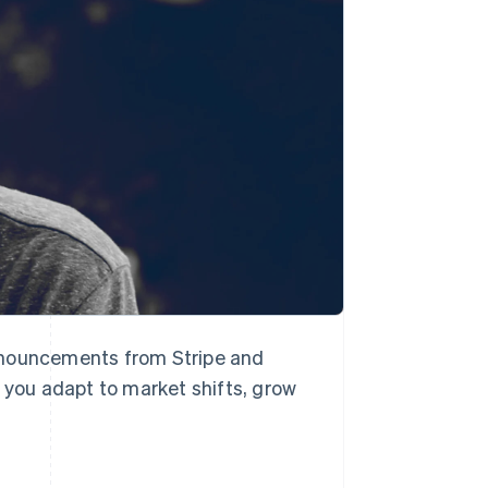
Stripe Sessions 2026
Scopri come Stripe sta
costruendo
l'infrastruttura
economica per l'IA.
Guarda ora
nnouncements from Stripe and
p you adapt to market shifts, grow