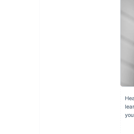
Link
Pagamento accelerato
Financial Connections
Conti finanziari collegati
Hea
lea
you