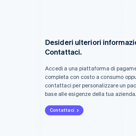
Desideri ulteriori informazi
Contattaci.
Australia
English
Austria
Accedi a una piattaforma di pagam
Deutsch
English
completa con costo a consumo opp
Belgio
Nederlands
Français
Deutsch
English
contattaci per personalizzare un pa
Brasile
base alle esigenze della tua azienda
Português
English
Bulgaria
English
Contattaci
Canada
English
Français
Cina continentale
简体中文
English