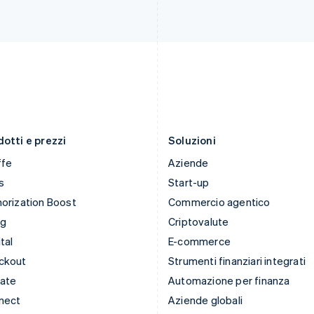
Irlanda
Polonia
English
English
Italia
Portogallo
Italiano
English
Português
English
Lettonia
RAS di Hong Kong, Cina
English
English
简体中文
Liechtenstein
Regno Unito
Deutsch
English
English
Lituania
Repubblica Ceca
English
English
otti e prezzi
Soluzioni
ffe
Aziende
s
Start-up
orization Boost
Commercio agentico
ng
Criptovalute
tal
E-commerce
ckout
Strumenti finanziari integrati
mate
Automazione per finanza
nect
Aziende globali