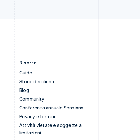
Svizzera
Deutsch
Français
Italiano
English
Thailandia
ไทย
English
Ungheria
English
Risorse
Guide
Storie dei clienti
Blog
Community
Conferenza annuale Sessions
Privacy e termini
Attività vietate e soggette a
limitazioni