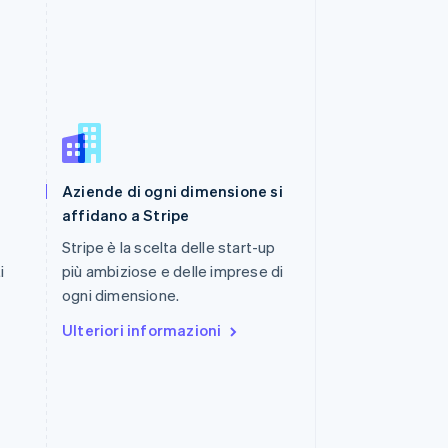
Romania
Aziende di ogni dimensione si
English
Singapore
affidano a Stripe
English
简体中文
Stripe è la scelta delle start-up
Slovacchia
i
più ambiziose e delle imprese di
English
Slovenia
ogni dimensione.
English
Italiano
Ulteriori informazioni
Spagna
Español
English
Stati Uniti
English
Español
简体中文
Svezia
Svenska
English