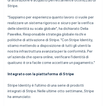
di attivazione e acquisto perfettamente ottimizzati di
English
Emirati Arabi Uniti
Stripe.
English
Estonia
"Sappiamo per esperienza quanto lavoro ci vuole per
English
realizzare un sistema rigoroso e sicuro per la verifica
Finlandia
delle identità su scala globale", ha dichiarato Delia
English
Svenska
Pawelke, Responsabile strategia globale rischi e
Francia
politiche di attivazione di Stripe. "Con Stripe Identity,
Français
English
Germania
stiamo mettendo a disposizione di tutti gli utenti la
Deutsch
English
nostra infrastruttura avanzata per la conformità. Per
Giappone
un'azienda che opera online, verificare l'identità di
日本語
English
qualcuno è ora facile come accettare un pagamento."
Gibilterra
English
Grecia
Integrato con la piattaforma di Stripe
English
India
Stripe Identity è l'ultimo di una serie di prodotti
English
integrati di Stripe. Nelle ultime otto settimane, Stripe
Irlanda
ha annunciato:
English
Italia