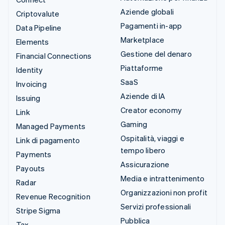
Aziende globali
Criptovalute
Pagamenti in-app
Data Pipeline
Marketplace
Elements
Gestione del denaro
Financial Connections
Piattaforme
Identity
SaaS
Invoicing
Aziende di IA
Issuing
Creator economy
Link
Gaming
Managed Payments
Ospitalità, viaggi e
Link di pagamento
tempo libero
Payments
Assicurazione
Payouts
Media e intrattenimento
Radar
Organizzazioni non profit
Revenue Recognition
Servizi professionali
Stripe Sigma
Pubblica
Tax