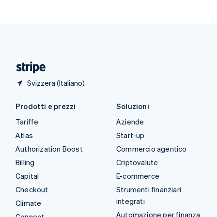
Svenska
English
Svizzera
Deutsch
Français
Italiano
English
Thailandia
ไทย
English
Ungheria
English
Svizzera (Italiano)
Prodotti e prezzi
Soluzioni
Tariffe
Aziende
Atlas
Start-up
Authorization Boost
Commercio agentico
Billing
Criptovalute
Capital
E-commerce
Checkout
Strumenti finanziari
integrati
Climate
Automazione per finanza
Connect