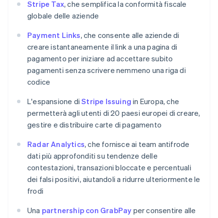
Italiano
English
Stripe Tax
, che semplifica la conformità fiscale
Lettonia
globale delle aziende
English
Liechtenstein
Payment Links
, che consente alle aziende di
Deutsch
English
creare istantaneamente il link a una pagina di
Lituania
pagamento per iniziare ad accettare subito
English
pagamenti senza scrivere nemmeno una riga di
Lussemburgo
codice
Français
Deutsch
English
Malaysia
L'espansione di
Stripe Issuing
in Europa, che
English
简体中文
Malta
permetterà agli utenti di 20 paesi europei di creare,
English
gestire e distribuire carte di pagamento
Messico
Español
English
Radar Analytics
, che fornisce ai team antifrode
Norvegia
dati più approfonditi su tendenze delle
English
contestazioni, transazioni bloccate e percentuali
Nuova Zelanda
dei falsi positivi, aiutandoli a ridurre ulteriormente le
English
Paesi Bassi
frodi
Nederlands
English
Polonia
Una
partnership con GrabPay
per consentire alle