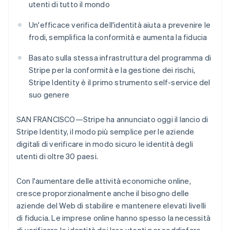
utenti di tutto il mondo
Scopri cosa ti aspetta
Radar
Un'efficace verifica dell'identità aiuta a prevenire le
Ecosistema
Prevenzione delle frodi
frodi, semplifica la conformità e aumenta la fiducia
Partner
Atlas
Stripe App Marketplace
Costituzione di start-up
Basato sulla stessa infrastruttura del programma di
Stripe per la conformità e la gestione dei rischi,
Climate
Rimozione del carbonio
Stripe Identity è il primo strumento self-service del
suo genere
Identity
Verifica online dell'identità
SAN FRANCISCO—Stripe ha annunciato oggi il lancio di
Stripe Identity, il modo più semplice per le aziende
digitali di verificare in modo sicuro le identità degli
utenti di oltre 30 paesi.
Stripe Sessions 2026
Scopri come Stripe sta costruendo l'infrastruttura economi
Con l'aumentare delle attività economiche online,
Guarda ora
cresce proporzionalmente anche il bisogno delle
aziende del Web di stabilire e mantenere elevati livelli
di fiducia. Le imprese online hanno spesso la necessità