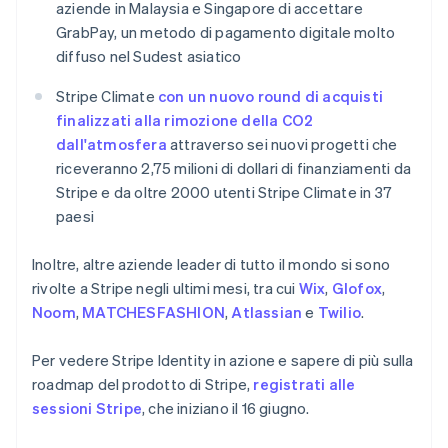
English
aziende in Malaysia e Singapore di accettare
Portogallo
GrabPay, un metodo di pagamento digitale molto
Português
English
diffuso nel Sudest asiatico
RAS di Hong Kong, Cina
English
简体中文
Stripe Climate
con un nuovo round di acquisti
Regno Unito
finalizzati alla rimozione della CO2
English
Repubblica Ceca
dall'atmosfera
attraverso sei nuovi progetti che
English
riceveranno 2,75 milioni di dollari di finanziamenti da
Romania
Stripe e da oltre 2000 utenti Stripe Climate in 37
English
paesi
Singapore
English
简体中文
Inoltre, altre aziende leader di tutto il mondo si sono
Slovacchia
rivolte a Stripe negli ultimi mesi, tra cui
Wix
,
Glofox
,
English
Slovenia
Noom
,
MATCHESFASHION
,
Atlassian
e
Twilio
.
English
Italiano
Spagna
Per vedere Stripe Identity in azione e sapere di più sulla
Español
English
roadmap del prodotto di Stripe,
registrati alle
Stati Uniti
sessioni Stripe
, che iniziano il 16 giugno.
English
Español
简体中文
Svezia