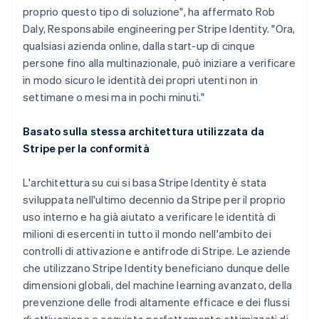
proprio questo tipo di soluzione", ha affermato Rob
Daly, Responsabile engineering per Stripe Identity. "Ora,
qualsiasi azienda online, dalla start-up di cinque
Australia
persone fino alla multinazionale, può iniziare a verificare
English
Austria
in modo sicuro le identità dei propri utenti non in
Deutsch
English
settimane o mesi ma in pochi minuti."
Belgio
Nederlands
Français
Deutsch
English
Basato sulla stessa architettura utilizzata da
Brasile
Stripe per la conformità
Português
English
Bulgaria
English
L'architettura su cui si basa Stripe Identity è stata
Canada
sviluppata nell'ultimo decennio da Stripe per il proprio
English
Français
uso interno e ha già aiutato a verificare le identità di
Cina continentale
milioni di esercenti in tutto il mondo nell'ambito dei
简体中文
English
Cipro
controlli di attivazione e antifrode di Stripe. Le aziende
English
che utilizzano Stripe Identity beneficiano dunque delle
Croazia
dimensioni globali, del machine learning avanzato, della
English
Italiano
prevenzione delle frodi altamente efficace e dei flussi
Danimarca