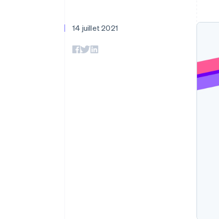
Authorization Boost
Acceptation optimisée
Link
Paiements accélérés
14 juillet 2021
Financial Connections
Comptes financiers associés