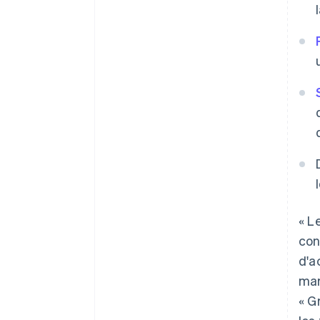
« L
con
d'a
mar
« G