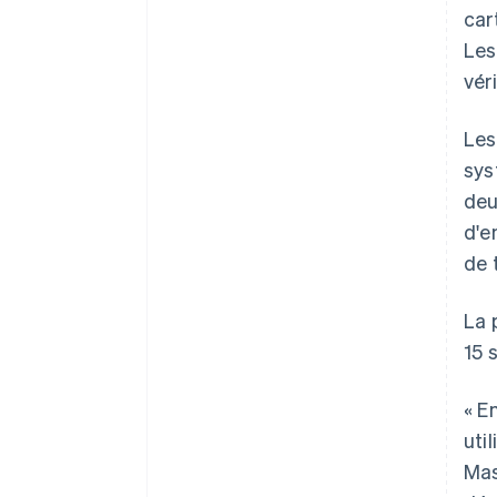
car
Les
vér
Les
sys
deu
d'e
de t
La 
15 
« E
uti
Mas