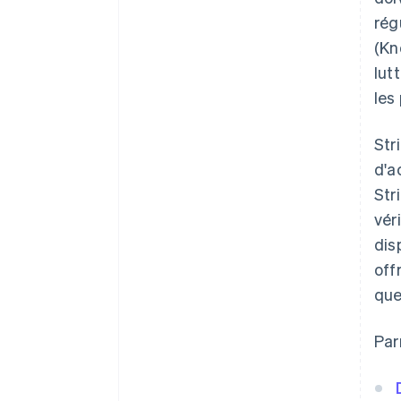
rég
(Kn
lut
les
Str
d'a
Str
vér
dis
off
que
Par