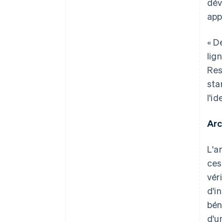
dév
app
« D
lig
Res
sta
l'i
Arc
L'a
ces
vér
d'i
bén
d'u