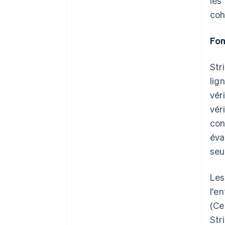
les
coh
Fo
Str
lig
vér
vér
con
éva
seu
Les
l'e
(Ce
Str