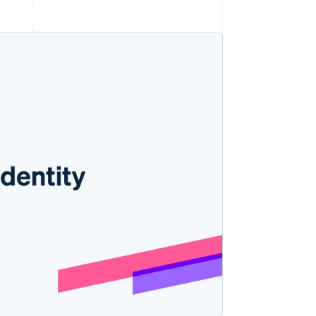
Stripe Sessions 2026
Découvrez comment
Stripe construit
l’infrastructure
économique de l’IA.
Regarder la vidéo