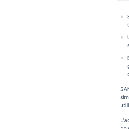
SAN
sim
uti
L'a
doi