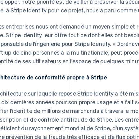
elopper, notre priorité est de veiller à préserver la sécu
el à Stripe Identity pour ce projet, nous a paru comme 
es entreprises nous ont demandé un moyen simple et rap
ne. Stripe Identity leur offre tout ce dont elles ont beso
ponsable de l'ingénierie pour Stripe Identity. « Dorénava
rt-up de cinq personnes à la multinationale, peut procéd
dentité de ses utilisateurs en l'espace de quelques min
hitecture de conformité propre à Stripe
rchitecture sur laquelle repose Stripe Identity a été mi
 dix dernières années pour son propre usage et a fait
ifier l'identité de millions de marchands à travers le 
nscription et de contrôle antifraude de Stripe. Les entrep
éficient du rayonnement mondial de Stripe, d'un syst
ne prévention de la fraude très efficace et de flux opti