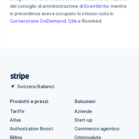
Spagna
del consiglio di amministrazione di
Eventbrite
, mentre
Español
English
in precedenza aveva occupato lo stesso ruolo in
Stati Uniti
Cornerstone OnDemand
,
Qlik
e Riverbed.
English
Español
简体中文
Svezia
Svenska
English
Svizzera
Deutsch
Français
Italiano
English
Thailandia
ไทย
English
Ungheria
English
Svizzera (Italiano)
Prodotti e prezzi
Soluzioni
Tariffe
Aziende
Atlas
Start-up
Authorization Boost
Commercio agentico
Billing
Criptovalute