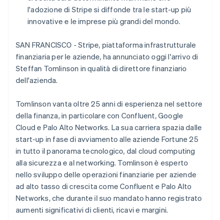
Cipro
Scopri cosa ti aspetta
l'adozione di Stripe si diffonde tra le start-up più
English
innovative e le imprese più grandi del mondo.
Radar
Croazia
Ecosistema
Prevenzione delle frodi
English
Italiano
Danimarca
SAN FRANCISCO - Stripe, piattaforma infrastrutturale
Partner
Atlas
Stripe App Marketplace
Costituzione di start-up
English
finanziaria per le aziende, ha annunciato oggi l'arrivo di
Emirati Arabi Uniti
Steffan Tomlinson in qualità di direttore finanziario
Climate
English
Rimozione del carbonio
dell'azienda.
Estonia
Identity
English
Verifica online dell'identità
Tomlinson vanta oltre 25 anni di esperienza nel settore
Finlandia
della finanza, in particolare con Confluent, Google
English
Svenska
Francia
Cloud e Palo Alto Networks. La sua carriera spazia dalle
Français
English
start-up in fase di avviamento alle aziende Fortune 25
Germania
in tutto il panorama tecnologico, dal cloud computing
Deutsch
English
Stripe Sessions 2026
alla sicurezza e al networking. Tomlinson è esperto
Giappone
Scopri come Stripe sta costruendo l'infrastruttura economi
nello sviluppo delle operazioni finanziarie per aziende
日本語
English
Guarda ora
Gibilterra
ad alto tasso di crescita come Confluent e Palo Alto
English
Networks, che durante il suo mandato hanno registrato
Grecia
aumenti significativi di clienti, ricavi e margini.
English