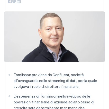
utente
Automazione
Gestione del denaro
Gestire gli
flessibile
Metodi di
della contabilità
Roadmap del prodotto
Piattaforme
abbonamenti
pagamento
Stripe Sigma
Conferenza annuale
SaaS
Offrire addebiti in base
Accesso a
Report
Sessions
all'utilizzo
oltre 125
personalizzati
Lavora con noi
Emettere carte
Terminal
Data Pipeline
Sala stampa
garantite da stablecoin
Pagamenti di
Sincronizzazione
Stripe Press
Per settore
persona
dei dati
Esegui il provisioning e
Authorization
gestisci i servizi con gli
Boost
Aziende di IA
agenti
Australia
Accettazione
Creator economy
Recapiti
English
ottimizzata
Gaming
Austria
Link
Ospitalità, viaggi e
Contattaci
Deutsch
English
Pagamento
tempo libero
Diventa nostro partner
Belgio
Risorse
Assicurazione
accelerato
Nederlands
Français
Deutsch
English
Media e
Financial
Brasile
intrattenimento
Integrazioni app
Connections
Tomlinson proviene da Confluent, società
Organizzazioni non
Esempi di codice
Conti finanziari
Português
English
all'avanguardia nello streaming di dati, per la quale
profit
Blog per sviluppatori
Bulgaria
collegati
Servizi professionali
Stato dell'API
svolgeva il ruolo di direttore finanziario.
English
Pubblica
Canada
amministrazione
L'esperienza di Tomlinson nello sviluppo delle
English
Français
Commercio al dettaglio
Cina continentale
operazioni finanziarie di aziende ad alto tasso di
Altro
简体中文
English
Product roadmap
crescita sarà determinante man mano che