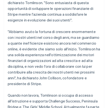
Nuova Zelanda
dichiarato Tomlinson. "Sono entusiasta di questa
English
opportunità di sviluppare le operazioni finanziarie di
Paesi Bassi
Stripe mentre l'azienda continua a soddisfare le
Nederlands
English
esigenze in evoluzione dei suoi utenti".
Polonia
English
Portogallo
"Abbiamo avuto la fortuna di crescere enormemente
Português
English
con i nostri utenti nel corso degli anni, ma se guardiamo
RAS di Hong Kong, Cina
a quante inefficienze esistono ancora nel commercio
English
简体中文
online, è evidente che siamo solo all'inizio. Tomlinson ha
Regno Unito
una solida esperienza nell'ottimizzazione dei motori
English
Repubblica Ceca
finanziari di organizzazioni ad alta crescita e ad alta
English
disciplina, e non vedo l'ora di collaborare con lui per
Romania
contribuire alla crescita dei nostri utenti nei prossimi
English
anni", ha dichiarato John Collison, cofondatore e
Singapore
presidente di Stripe.
English
简体中文
Slovacchia
Quando non lavora, Tomlinson si occupa di accesso
English
Slovenia
all'istruzione e supporta Challenge Success, Peninsula
English
Italiano
Bridge e The Girls' Middle School. Attualmente fa parte