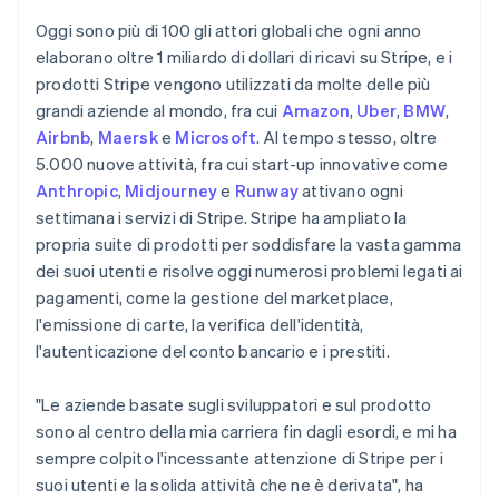
India
Oggi sono più di 100 gli attori globali che ogni anno
English
Irlanda
elaborano oltre 1 miliardo di dollari di ricavi su Stripe, e i
English
prodotti Stripe vengono utilizzati da molte delle più
Italia
grandi aziende al mondo, fra cui
Amazon
,
Uber
,
BMW
,
Italiano
English
Airbnb
,
Maersk
e
Microsoft
. Al tempo stesso, oltre
Lettonia
5.000 nuove attività, fra cui start-up innovative come
English
Liechtenstein
Anthropic
,
Midjourney
e
Runway
attivano ogni
Deutsch
English
settimana i servizi di Stripe. Stripe ha ampliato la
Lituania
propria suite di prodotti per soddisfare la vasta gamma
English
dei suoi utenti e risolve oggi numerosi problemi legati ai
Lussemburgo
pagamenti, come la gestione del marketplace,
Français
Deutsch
English
l'emissione di carte, la verifica dell'identità,
Malaysia
l'autenticazione del conto bancario e i prestiti.
English
简体中文
Malta
English
"Le aziende basate sugli sviluppatori e sul prodotto
Messico
sono al centro della mia carriera fin dagli esordi, e mi ha
Español
English
sempre colpito l'incessante attenzione di Stripe per i
Norvegia
suoi utenti e la solida attività che ne è derivata", ha
English