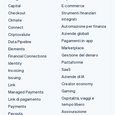
Capital
E-commerce
Checkout
Strumenti finanziari
integrati
Climate
Automazione per finanza
Connect
Aziende globali
Criptovalute
Pagamenti in-app
Data Pipeline
Marketplace
Elements
Gestione del denaro
Financial Connections
Piattaforme
Identity
SaaS
Invoicing
Aziende di IA
Issuing
Creator economy
Link
Gaming
Managed Payments
Ospitalità, viaggi e
Link di pagamento
tempo libero
Payments
Assicurazione
Payouts