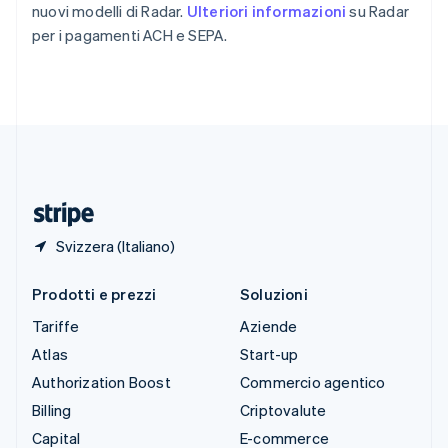
nuovi modelli di Radar.
Ulteriori informazioni
su Radar
Stati Uniti
per i pagamenti ACH e SEPA.
English
Español
简体中文
Svezia
Svenska
English
Svizzera
Deutsch
Français
Italiano
English
Thailandia
ไทย
English
Ungheria
English
Svizzera (Italiano)
Prodotti e prezzi
Soluzioni
Tariffe
Aziende
Atlas
Start-up
Authorization Boost
Commercio agentico
Billing
Criptovalute
Capital
E-commerce