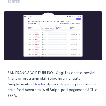
utente
Automazione
Gestione del denaro
Gestire gli
Irlanda
flessibile
Metodi di
della contabilità
Roadmap del prodotto
Piattaforme
abbonamenti
English
pagamento
Stripe Sigma
Conferenza annuale
SaaS
Offrire addebiti in base
Italia
Accesso a
Report
Sessions
all'utilizzo
oltre 125
personalizzati
Italiano
English
Lavora con noi
Emettere carte
Terminal
Lettonia
Data Pipeline
Sala stampa
garantite da stablecoin
Pagamenti di
Sincronizzazione
Stripe Press
English
Per settore
persona
dei dati
Liechtenstein
Esegui il provisioning e
Authorization
gestisci i servizi con gli
Deutsch
English
Boost
Aziende di IA
agenti
Lituania
Accettazione
Creator economy
Recapiti
English
ottimizzata
Gaming
Lussemburgo
Link
Ospitalità, viaggi e
Contattaci
Pagamento
tempo libero
Français
Deutsch
English
Diventa nostro partner
Risorse
Assicurazione
accelerato
Malaysia
Media e
Financial
English
简体中文
intrattenimento
Integrazioni app
Connections
Malta
SAN FRANCISCO E DUBLINO - Oggi, l'azienda di servizi
Organizzazioni non
Esempi di codice
Conti finanziari
English
finanziari programmabili Stripe ha annunciato
profit
Blog per sviluppatori
collegati
Messico
Servizi professionali
Stato dell'API
l'ampliamento di
Radar
, il prodotto per la prevenzione
Español
English
Pubblica
delle frodi basato su IA di Stripe, per i pagamenti ACH e
Norvegia
amministrazione
SEPA.
Commercio al dettaglio
English
Altro
Nuova Zelanda
Product roadmap
English