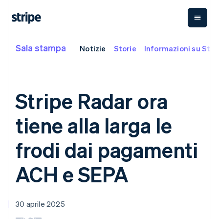
Croazia
English
Italiano
Danimarca
English
Sala stampa
Emirati Arabi Uniti
Notizie
Storie
Informazioni su Stri
Per fase
Documentazione
Fonti di apprendimento
Pagamenti
Ricavi
Gestione del
English
denaro
Estonia
Aziende
Documentazione di
Blog
Payments
Billing
Start-up
Stripe
Storie dei clienti
English
Pagamenti
Ricavi ricorrenti
Global
Documentazione di
Guide
Finlandia
Stripe Radar ora
online
Metronome
Payouts
riferimento dell'API
English
Svenska
Addebito a
Managed
Bonifici a
Librerie e SDK
Francia
Payments
consumo
Stripe Apps
terze parti
tiene alla larga le
Per casistica
Soluzione
Français
English
Subscriptions
Crypto
Assistenza
Germania
merchant of
Gestire gli
Wallet,
Commercio agentico
record
Payment links
abbonamenti
emissione di
Deutsch
English
frodi dai pagamenti
Criptovalute
Ottieni assistenza
Invoicing
Giappone
stablecoin e
Servizi on-
Guide
E-commerce
Piani di assistenza
Pagamenti
Una tantum o
ramp per
infrastruttura
日本語
English
Strumenti finanziari
gestiti
ACH e SEPA
senza codice
ricorrente
criptovalute
delle carte
Gibilterra
integrati
Accettare pagamenti
Servizi professionali
Checkout
Tax
Acquisti di
English
Automazione per
online
Interfacce di
Automazioni per
criptovaluta
Grecia
finanza
Implementare un
pagamento
imposte e IVA
incorporabili
English
Aziende globali
checkout predefinito
preconfigurate
Elements
30 aprile 2025
Revenue
India
Pagamenti in-app
Creare una piattaforma
Interfaccia
Recognition
Azienda
Marketplace
o un marketplace
English