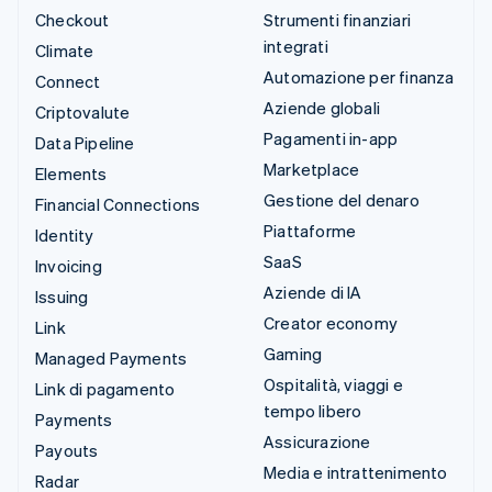
Checkout
Strumenti finanziari
integrati
Climate
Automazione per finanza
Connect
Aziende globali
Criptovalute
Pagamenti in-app
Data Pipeline
Marketplace
Elements
Gestione del denaro
Financial Connections
Piattaforme
Identity
SaaS
Invoicing
Aziende di IA
Issuing
Creator economy
Link
Gaming
Managed Payments
Ospitalità, viaggi e
Link di pagamento
tempo libero
Payments
Assicurazione
Payouts
Media e intrattenimento
Radar