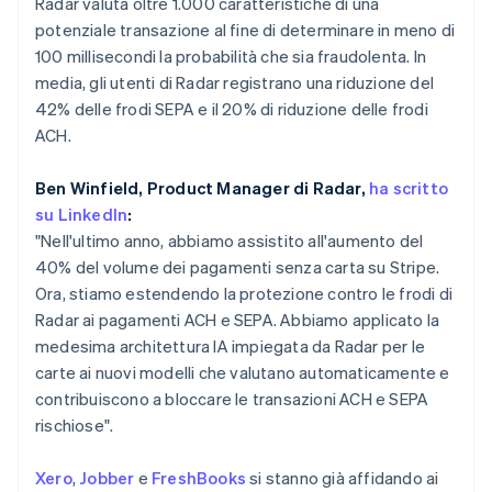
Radar valuta oltre 1.000 caratteristiche di una
Scopri cosa ti aspetta
Paesi Bassi
potenziale transazione al fine di determinare in meno di
Nederlands
English
Radar
100 millisecondi la probabilità che sia fraudolenta. In
Ecosistema
Polonia
Prevenzione delle frodi
media, gli utenti di Radar registrano una riduzione del
English
Partner
Atlas
Portogallo
42% delle frodi SEPA e il 20% di riduzione delle frodi
Stripe App Marketplace
Costituzione di start-up
Português
English
ACH.
RAS di Hong Kong, Cina
Climate
Rimozione del carbonio
English
简体中文
Ben Winfield, Product Manager di Radar,
ha scritto
Regno Unito
Identity
su LinkedIn
:
English
Verifica online dell'identità
Repubblica Ceca
"Nell'ultimo anno, abbiamo assistito all'aumento del
English
40% del volume dei pagamenti senza carta su Stripe.
Romania
Ora, stiamo estendendo la protezione contro le frodi di
English
Radar ai pagamenti ACH e SEPA. Abbiamo applicato la
Singapore
medesima architettura IA impiegata da Radar per le
Stripe Sessions 2026
English
简体中文
carte ai nuovi modelli che valutano automaticamente e
Scopri come Stripe sta costruendo l'infrastruttura economi
Slovacchia
contribuiscono a bloccare le transazioni ACH e SEPA
Guarda ora
English
Slovenia
rischiose".
English
Italiano
Spagna
Xero
,
Jobber
e
FreshBooks
si stanno già affidando ai
Español
English