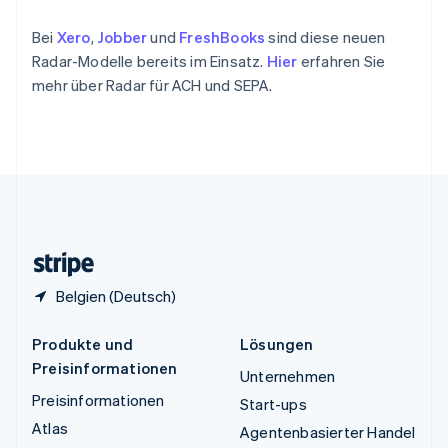
ไทย
English
Tschechische Republik
Bei
Xero
,
Jobber
und
FreshBooks
sind diese neuen
English
Radar-Modelle bereits im Einsatz.
Hier
erfahren Sie
Ungarn
mehr über Radar für ACH und SEPA.
English
Vereinigte Arabische Emirate
English
Vereinigte Staaten
English
Español
简体中文
Vereinigtes Königreich
English
Zypern
English
Belgien (Deutsch)
Produkte und
Lösungen
Preisinformationen
Unternehmen
Preisinformationen
Start-ups
Atlas
Agentenbasierter Handel