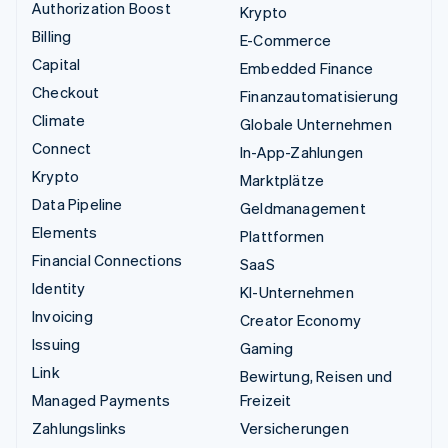
Authorization Boost
Krypto
Billing
E-Commerce
Capital
Embedded Finance
Checkout
Finanzautomatisierung
Climate
Globale Unternehmen
Connect
In-App-Zahlungen
Krypto
Marktplätze
Data Pipeline
Geldmanagement
Elements
Plattformen
Financial Connections
SaaS
Identity
KI-Unternehmen
Invoicing
Creator Economy
Issuing
Gaming
Link
Bewirtung, Reisen und
Managed Payments
Freizeit
Zahlungslinks
Versicherungen