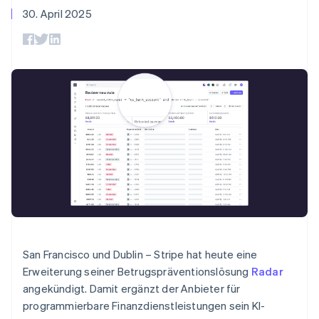
Lettland
Data Pipeline
Geldmanagement
Marktplatz auf
30. April 2025
Zugriff auf mehr als
Datensynchronisierung
English
Produkt-Roadmap
Plattformen
Grundlagen der
125
Liechtenstein
Stripe Sessions
SaaS
Abonnementverwaltung
Terminal
Karriere
Deutsch
English
Zahlungen vor Ort
Newsroom
Litauen
So setzen Sie
Authorization
Stripe Press
nutzungsbasierte
English
Boost
Abrechnung um
Luxemburg
Nach Branche
Optimierung der
Stablecoin-gestützte
Français
Deutsch
English
Autorisierungsraten
Karten ausgeben: So
Malaysia
Link
KI-Unternehmen
Kontakt
geht´s
English
简体中文
Beschleunigter
Creator Economy
Bereitstellung und
Malta
Bezahlvorgang
Gaming
Verwaltung von
Sales-Team
English
Financial
Bewirtung, Reisen und
Diensten mit Agenten
kontaktieren
Connections
Freizeit
Partner werden
Mexiko
Verbundene
Versicherungen
Español
English
Medien und
Finanzdaten
Neuseeland
Unterhaltung
Ressourcen
English
Gemeinnützige
Niederlande
Organisationen
Fachdienstleistungen
App-Integrationen
Nederlands
English
San Francisco und Dublin – Stripe hat heute eine
Mehr
Öffentlicher Sektor
Code-Beispiele
Norwegen
Erweiterung seiner Betrugspräventionslösung
Radar
Product roadmap
Einzelhandel
Entwickler-Blog
English
angekündigt. Damit ergänzt der Anbieter für
Ausblick
API-Status
Österreich
programmierbare Finanzdienstleistungen sein KI-
Deutsch
English
Radar