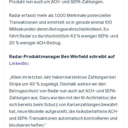
Polen
Produkt nun auch um ACH- und SEPA-Zahlungen.
Betrugsprävention
Ecosystem
English
Atlas
Portugal
Radar erfasst mehr als 1.000 Merkmale potenzieller
Start-up-Gründung
Partner
Português
English
Stripe App-Marktplatz
Transaktionen und ermittelt so in gerade einmal 100
Rumänien
Climate
Millisekunden deren Betrugswahrscheinlichkeit. So
CO₂-Entnahme
English
Schweden
führt Radar zu durchschnittlich 42 % weniger SEPA- und
Identity
Svenska
English
20 % weniger ACH-Betrug.
Online-Identitätsprüfung
Schweiz
Deutsch
Français
Italiano
English
Radar-Produktmanager Ben Winfield schreibt auf
Singapur
LinkedIn
:
English
简体中文
Slowakei
English
„Allein im letzten Jahr haben kartenlose Zahlungen bei
Stripe-Sessions 2026
Erfahren Sie, wie Stripe Lösungen für die Wirts
Slowenien
Stripe um 40 % zugelegt. Deshalb weiten wir den
Jetzt ansehen
English
Italiano
Betrugsschutz von Radar nun auch auf ACH- und SEPA-
Sonderverwaltungsregion Hongkong,
Zahlungen aus. Dazu wurden mit der KI-Architektur, die
China
sich bereits beim Schutz von Kartenzahlungen bewährt
English
简体中文
hat, neue Modelle aufgestellt, die risikobehaftete ACH-
Spanien
und SEPA-Transaktionen automatisch kontrollieren und
Español
English
Thailand
blockieren helfen.“