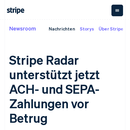
Festlandchina
简体中文
English
Finnland
English
Svenska
Frankreich
Newsroom
Nachrichten
Storys
Über Stripe
Nach Phase
Dokumentation
Wissenswertes
Français
English
Payments
Umsatz
Gibraltar
Unternehmen
Stripe-Dokumentation
Blog
English
Payments
Billing
Start-ups
API-Referenz
Kundenstories
Griechenland
Online-Zahlungen
Wiederkehrender Umsatz
Bibliotheken und SDKs
Leitfäden
English
Stripe Radar
Managed Payments
Metronome
Stripe Apps
Nutzungsbasierte
Indien
Lösung für
Abrechnung
English
unterstützt jetzt
Nach Use Case
eingetragene
Abonnements
Irland
Support
Händler/innen
Payment links
Abonnementverwaltung
English
Leitfäden
Agentenbasierter
No-Code-
Invoicing
ACH- und SEPA-
Italien
Handel
Support anfordern
Zahlungen
Einmalig oder wiederkehrend
Italiano
English
Crypto
Grundlagen: Online-
Verwaltete Support-
Checkout
Tax
Japan
E-Commerce
Zahlungen akzeptieren
Pläne
Zahlungen vor
Vorgefertigte
Verkaufs- und USt.-
日本語
English
Embedded Finance
Fachdienstleistungen
Zahlungs-UIs
Optimierung
Kanada
Finanzautomatisierung
So integrieren Sie einen
Elements
Revenue Recognition
Betrug
vorkonfigurierten
English
Français
Flexible UI-
Buchhaltungsautomatisierung
Globale Unternehmen
Bezahlvorgang
Kroatien
Komponenten
Stripe Sigma
In-App-Zahlungen
So bauen Sie eine
Benutzerdefinierte Berichte
English
Italiano
Zahlungsmethoden
Unternehmen
Marktplätze
Plattform oder einen