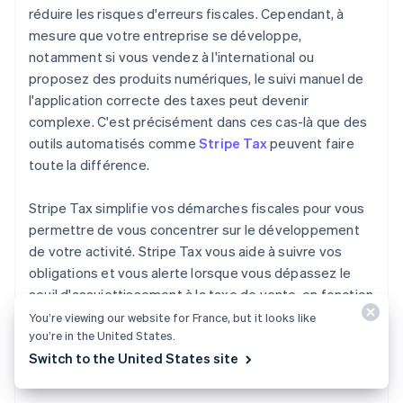
réduire les risques d'erreurs fiscales. Cependant, à
mesure que votre entreprise se développe,
notamment si vous vendez à l'international ou
proposez des produits numériques, le suivi manuel de
l'application correcte des taxes peut devenir
complexe. C'est précisément dans ces cas-là que des
outils automatisés comme
Stripe Tax
peuvent faire
toute la différence.
Stripe Tax simplifie vos démarches fiscales pour vous
permettre de vous concentrer sur le développement
de votre activité. Stripe Tax vous aide à suivre vos
obligations et vous alerte lorsque vous dépassez le
seuil d'assujettissement à la taxe de vente, en fonction
de vos transactions Stripe. La solution calcule et
You’re viewing our website for France, but it looks like
you’re in the United States.
collecte automatiquement la taxe de vente, la TVA et
Switch to the United States site
la TPS sur les biens et services physiques et
numériques aux États-Unis et dans plus de 100 pays.