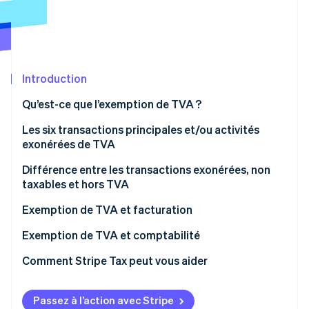
Découvrez les prochaines évolutions
Commerce en ligne
Radar
Prévention de la fraude
Écosystème
Atlas
Constitution de start-up
Introduction
Partenaires
Climate
Stripe App Marketplace
Qu’est-ce que l’exemption de TVA ?
Élimination du carbone
Les six transactions principales et/ou activités
Identity
exonérées de TVA
Vérification de l'identité
Santé et services médicaux
Différence entre les transactions exonérées, non
taxables et hors TVA
Opérations financières et bancaires
Exemption de TVA et facturation
Services éducatifs, de formation et universitaires
Stripe Sessions 2026
Comment est émise une facture pour une
Exemption de TVA et comptabilité
Découvrez comment Stripe construit l’infrastructure écono
Transactions culturelles et sportives
transaction exonérée de TVA ?
Regarder la vidéo
Enregistrement des transactions exonérées
Comment Stripe Tax peut vous aider
Transactions immobilières spécifiques
Codes d’exemption de TVA
Impact sur la déduction au prorata de la TVA
Activités de l’administration publique
Passez à l’action avec Stripe