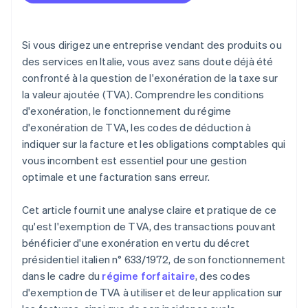
Gestion des revenus et répartition par catégorie
Les transactions exonérées de TVA doivent-elles
encore être déclarées ?
Comptabilité et régime forfaitaire
Si vous dirigez une entreprise vendant des produits ou
Transactions exonérées et relations extérieures
des services en Italie, vous avez sans doute déjà été
confronté à la question de l'exonération de la taxe sur
la valeur ajoutée (TVA). Comprendre les conditions
d'exonération, le fonctionnement du régime
d'exonération de TVA, les codes de déduction à
indiquer sur la facture et les obligations comptables qui
vous incombent est essentiel pour une gestion
optimale et une facturation sans erreur.
Cet article fournit une analyse claire et pratique de ce
qu'est l'exemption de TVA, des transactions pouvant
bénéficier d'une exonération en vertu du décret
présidentiel italien n° 633/1972, de son fonctionnement
dans le cadre du
régime forfaitaire
, des codes
d'exemption de TVA à utiliser et de leur application sur