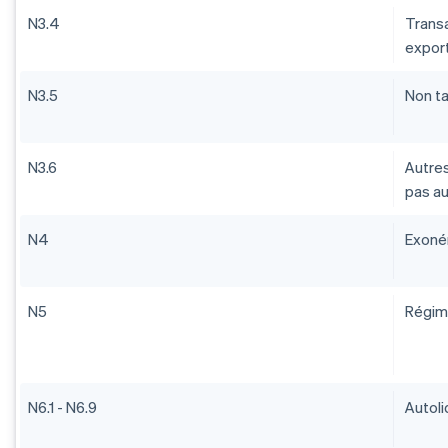
N3.4
Trans
expor
N3.5
Non ta
N3.6
Autres
pas au
N4
Exoné
N5
Régime
N6.1 - N6.9
Autoli