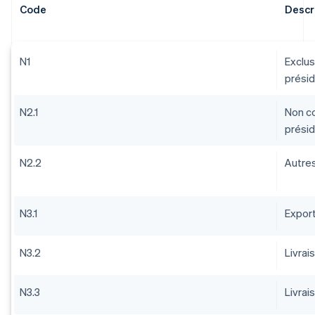
Code
Descr
N1
Exclus
présid
N2.1
Non co
présid
N2.2
Autre
N3.1
Export
N3.2
Livrai
N3.3
Livrai