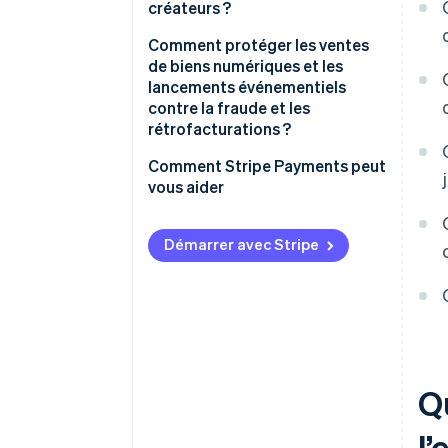
créateurs ?
Reporting et rapprochement
Déclencheurs de virements
Comment protéger les ventes
centralisés
automatisés
de biens numériques et les
lancements événementiels
Onboarding anticipé
contre la fraude et les
rétrofacturations ?
Virements de masse
programmés et groupés
Comment Stripe Payments peut
vous aider
Options de virement flexibles
Suivi des virements en temps
Démarrer avec Stripe
réel
Rapprochement des virements
avec les revenus entrants
Q
l’