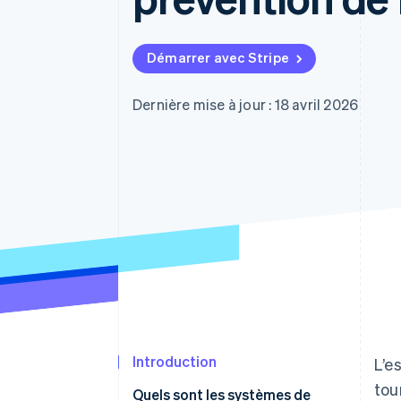
Authorization Boost
Acceptation optimisée
Link
Paiements accélérés
Démarrer avec Stripe
Financial Connections
Comptes financiers associés
Dernière mise à jour : 18 avril 2026
Introduction
L’e
tou
Quels sont les systèmes de