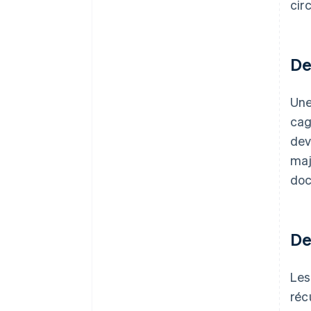
cir
De
Une
cag
dev
maj
doc
De
Les
réc