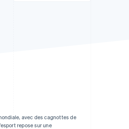
Stripe Sessions 2026
Découvrez comment
Stripe construit
l’infrastructure
économique de l’IA.
Regarder la vidéo
 mondiale, avec des cagnottes de
L’esport repose sur une