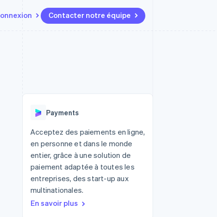
onnexion
Contacter notre équipe
Ressources
Écosystème
Contact
t marketplaces
Plus
Intégrations d'applications
Partenaires
Contacter notre équipe
Product roadmap
elle
Exemples de code
Stripe App Marketplace
Devenir partenaire
Découvrez les prochaines
r les
Blog des développeurs
évolutions
rs
État de l'API
 platforms
Radar
ciers intégrés
Payments
Prévention de la fraude
ratif
es et virtuelles
Atlas
Acceptez des paiements en ligne,
Constitution de start-up
en personne et dans le monde
Climate
entier, grâce à une solution de
Élimination du carbone
paiement adaptée à toutes les
Identity
entreprises, des start-up aux
Vérification de l'identité
multinationales.
En savoir plus