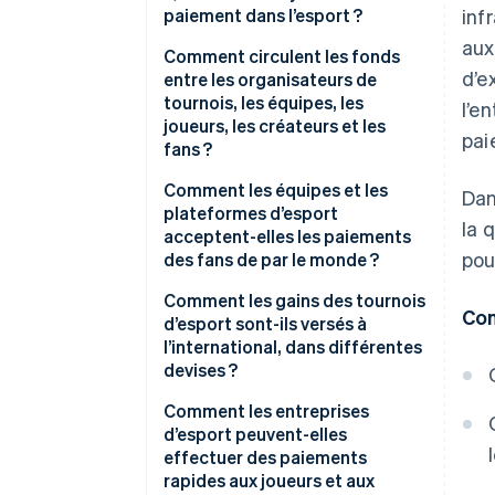
paiement dans l’esport ?
inf
aux
Comment circulent les fonds
d’e
entre les organisateurs de
tournois, les équipes, les
l’e
joueurs, les créateurs et les
pai
fans ?
Des organisateurs de tournois
Comment les équipes et les
Dan
aux joueurs
plateformes d’esport
la 
acceptent-elles les paiements
Des équipes aux joueurs
pou
des fans de par le monde ?
Des plateformes aux créateurs
Moyens de paiement localisés
Comment les gains des tournois
Con
et streamers
d’esport sont-ils versés à
prise en charge d’une
l’international, dans différentes
Des fans aux équipes et
tarification multidevise
devises ?
organisateurs
Paiement mobile optimisé
Comment les entreprises
Des fans aux plateformes
d’esport peuvent-elles
Anticipation des pics de trafic
effectuer des paiements
rapides aux joueurs et aux
Commerce intégré à l’identité