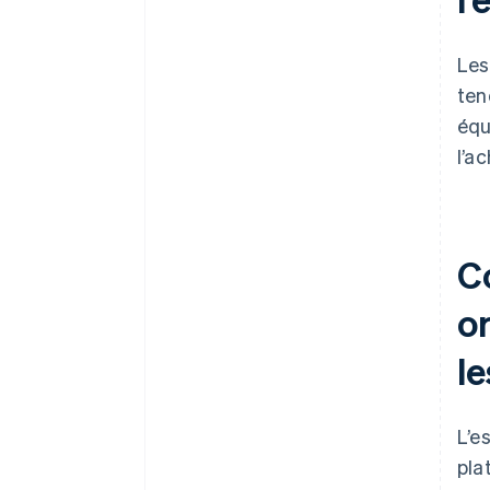
Le
ten
équ
l’a
C
or
le
L’e
pla