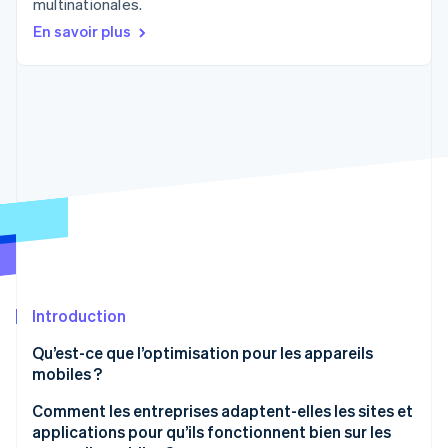
multinationales.
Découvrez les prochaines évolutions
Commerce en ligne
En savoir plus
Radar
Prévention de la fraude
Écosystème
Atlas
Constitution de start-up
Partenaires
Climate
Stripe App Marketplace
Élimination du carbone
Identity
Vérification de l'identité
Introduction
Stripe Sessions 2026
Découvrez comment Stripe construit l’infrastructure écono
Qu’est-ce que l’optimisation pour les appareils
Regarder la vidéo
mobiles ?
Comment les entreprises adaptent-elles les sites et
applications pour qu’ils fonctionnent bien sur les