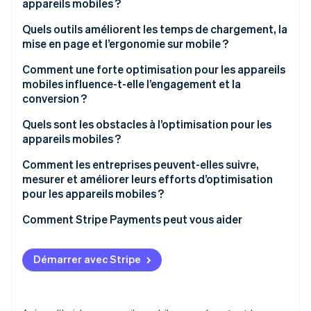
appareils mobiles ?
Conception réactive
Quels outils améliorent les temps de chargement, la
mise en page et l’ergonomie sur mobile ?
Visuels simplifiés
Effectuez des audits de performance
Comment une forte optimisation pour les appareils
Conception spécifique pour les écrans tactiles
mobiles influence-t-elle l’engagement et la
Servez-vous des CDN et du cache
conversion ?
Optimisation des performances
Optimisez les médias
La vitesse affecte le taux de rebond
Quels sont les obstacles à l’optimisation pour les
appareils mobiles ?
Développez avec des frameworks réactifs
L’expérience utilisateur (UX) influence la confiance
Compromis en matière de performance
Comment les entreprises peuvent-elles suivre,
Testez sur de vrais appareils
L’optimisation est source de conversion
mesurer et améliorer leurs efforts d’optimisation
Fragmentation des appareils et du réseau
pour les appareils mobiles ?
Suivez le comportement des utilisateurs
Héritages du front-end
Commencez par des indicateurs de performance
Comment Stripe Payments peut vous aider
Contraintes spatiales
Segmentez les analyses par appareil
Démarrer avec Stripe
Faites la comparaison avec vos propres références
Conservez une itération continue