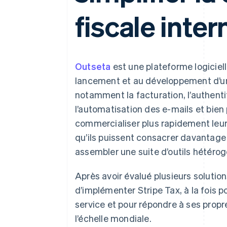
Authorization Boost
Acceptation optimisée
fiscale inter
Link
Paiements accélérés
Financial Connections
Comptes financiers associés
Outseta
est une plateforme logiciell
lancement et au développement d’un
notamment la facturation, l’authentif
l’automatisation des e-mails et bien
commercialiser plus rapidement leurs
qu’ils puissent consacrer davantage
assembler une suite d’outils hétéro
Après avoir évalué plusieurs solutio
d’implémenter Stripe Tax, à la fois p
service et pour répondre à ses propr
l’échelle mondiale.