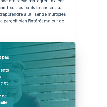
 donc été facile d'intégrer Tax, car
nir tous ses outils financiers sur
d'apprendre à utiliser de multiples
ta perçoit bien l'intérêt majeur de
t pas
ments
es
ic et
e ne
uelle