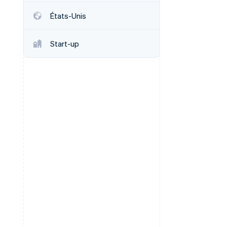
États-Unis
Stripe Sessions 2026
Start-up
Découvrez comment
Stripe construit
l’infrastructure
économique de l’IA.
Regarder la vidéo