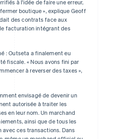
rifiés à l'idée de faire une erreur,
e fermer boutique », explique Geoff
rdait des contrats face aux
e facturation intégrant des
é : Outseta a finalement eu
é fiscale. « Nous avons fini par
ommencer à reverser des taxes »,
amment envisagé de devenir un
ment autorisée à traiter les
ises en leur nom. Un marchand
iements, ainsi que de tous les
en avec ces transactions. Dans
lle-même un marchand officiel ou