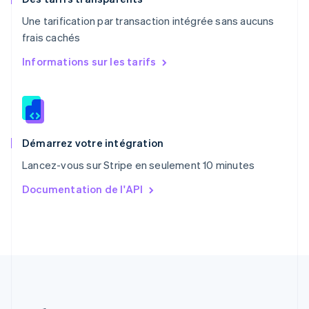
Portugal
Une tarification par transaction intégrée sans aucuns
Português
English
frais cachés
R.A.S. de Hong Kong, Chine
English
简体中文
Informations sur les tarifs
République tchèque
English
Roumanie
English
Royaume-Uni
English
Démarrez votre intégration
Singapour
Lancez-vous sur Stripe en seulement 10 minutes
English
简体中文
Slovaquie
Documentation de l'API
English
Slovénie
English
Italiano
Suède
Svenska
English
Suisse
Deutsch
Français
Italiano
English
Thaïlande
ไทย
English