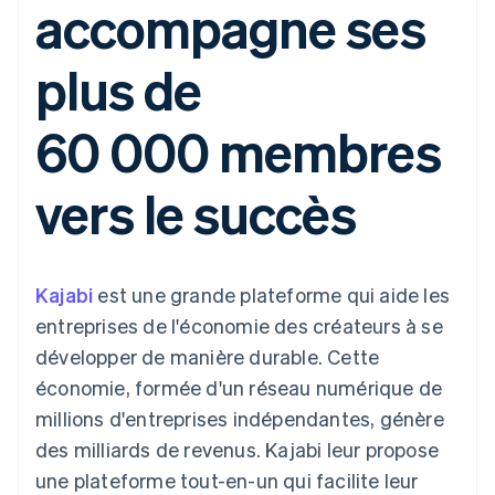
accompagne ses
UI flexibles
Recognition
l’application
Gérer des
Moyens de
Comptabilité
Entreprise
Marketplaces
abonnements
paiement
automatisée
Gestion financière
Proposer une
plus de
Accès à plus
Stripe Sigma
Roadmap produit
Plateformes
facturation à l'usage
de 125
Rapports
Sessions : conférence
SaaS
Émettre des cartes
Terminal
personnalisés
annuelle
bancaires adossées à
60 000 membres
Paiements en
Data Pipeline
Carrières
des stablecoins
personne
Synchronisation
Communiqués de
Fournir et gérer des
Authorization
des données
presse
services avec des
Par secteur
vers le succès
Boost
Stripe Press
agents
Acceptation
optimisée
Entreprises d'IA
Link
Économie des
Paiements
créateurs
Contact
Ressources
Jeux
Kajabi
accélérés
est une grande plateforme qui aide les
Hôtellerie, voyages et
Financial
Contacter notre équipe
entreprises de l'économie des créateurs à se
loisirs
Intégrations
Connections
Assurance
d'applications
Comptes
développer de manière durable. Cette
Devenir partenaire
Médias et
Exemples de code
financiers
économie, formée d'un réseau numérique de
divertissements
Blog des développeurs
associés
Organisations à but
millions d'entreprises indépendantes, génère
non lucratif
État de l'API
des milliards de revenus. Kajabi leur propose
Services aux
Plus
entreprises
une plateforme tout-en-un qui facilite leur
Product roadmap
Secteur public