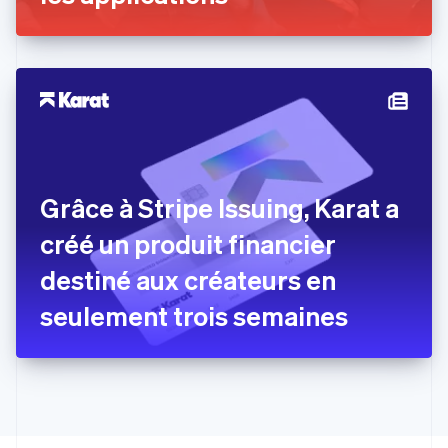
Español
English
Estonie
English
États-Unis
English
Español
简体中文
Finlande
English
Svenska
France
Français
English
Gibraltar
Grâce à Stripe Issuing, Karat a
English
Grèce
créé un produit financier
English
Hongrie
destiné aux créateurs en
English
Inde
seulement trois semaines
English
Irlande
English
Italie
Italiano
English
Japon
日本語
English