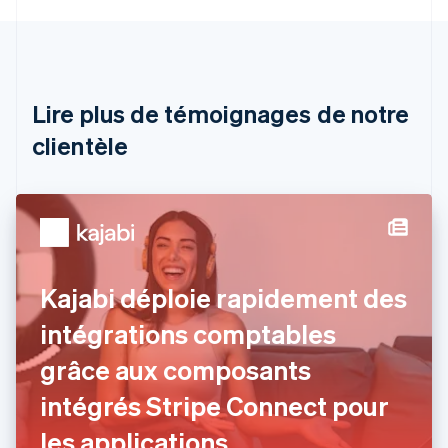
English
Autriche
Deutsch
English
Belgique
Nederlands
Français
Deutsch
English
Brésil
Lire plus de témoignages de notre
Português
English
clientèle
Bulgarie
English
Canada
English
Français
Chine continentale
简体中文
English
Chypre
English
Kajabi déploie rapidement des
Croatie
English
Italiano
intégrations comptables
Danemark
grâce aux composants
English
Émirats arabes unis
intégrés Stripe Connect pour
English
Espagne
les applications