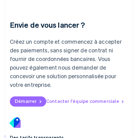
Lettonie
English
Liechtenstein
Envie de vous lancer ?
Deutsch
English
Lituanie
English
Créez un compte et commencez à accepter
Luxembourg
des paiements, sans signer de contrat ni
Français
Deutsch
English
Malaisie
fournir de coordonnées bancaires. Vous
English
简体中文
pouvez également nous demander de
Malte
concevoir une solution personnalisée pour
English
Mexique
votre entreprise.
Español
English
Norvège
English
Démarrer
Contacter l'équipe commerciale
Nouvelle-Zélande
English
Pays-Bas
Nederlands
English
Pologne
English
Des tarifs transparents