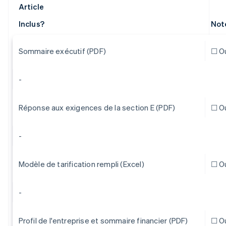
Article
Inclus?
Not
Sommaire exécutif (PDF)
☐ O
-
Réponse aux exigences de la section E (PDF)
☐ O
-
Modèle de tarification rempli (Excel)
☐ O
-
Profil de l'entreprise et sommaire financier (PDF)
☐ O