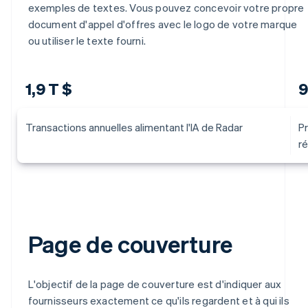
exemples de textes. Vous pouvez concevoir votre propre
Section F : Mise en œuvre et assistance
document d'appel d'offres avec le logo de votre marque
ou utiliser le texte fourni.
F.1 Approche d’implémentation
F.2 Ressources et gouvernance
1,9 T $
9
F.3 Formation et documentation
F.4 Modèle de service d’assistance et ANS
Transactions annuelles alimentant l'IA de Radar
Pr
ré
F.5 Amélioration continue
F.6 Attestation du fournisseur
Page de couverture
L'objectif de la page de couverture est d'indiquer aux
fournisseurs exactement ce qu'ils regardent et à qui ils