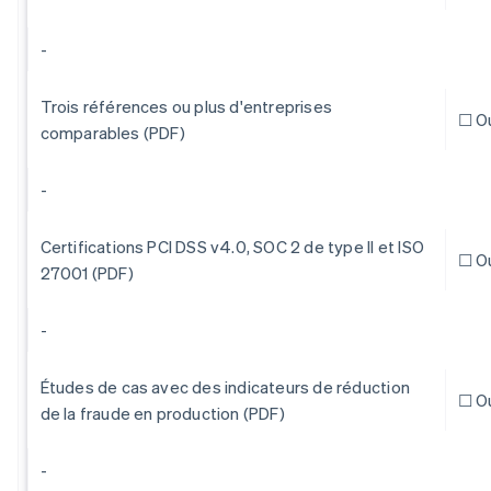
-
Trois références ou plus d'entreprises
☐ O
comparables (PDF)
-
Certifications PCI DSS v4.0, SOC 2 de type II et ISO
☐ O
27001 (PDF)
-
Études de cas avec des indicateurs de réduction
☐ O
de la fraude en production (PDF)
-