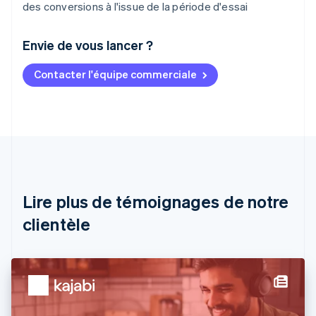
des conversions à l'issue de la période d'essai
Envie de vous lancer ?
Contacter l'équipe commerciale
Allemagne
Deutsch
English
Australie
English
Autriche
Deutsch
English
Belgique
Nederlands
Français
Deutsch
English
Brésil
Lire plus de témoignages de notre
Português
English
clientèle
Bulgarie
English
Canada
English
Français
Chine continentale
简体中文
English
Chypre