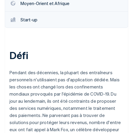
Moyen-Orient et Afrique
Découvrez les prochaines évolutions
Commerce en ligne
Radar
Prévention de la fraude
Start-up
Écosystème
Atlas
Constitution de start-up
Partenaires
Climate
Stripe App Marketplace
Élimination du carbone
Défi
Identity
Vérification de l'identité
Pendant des décennies, la plupart des entraîneurs
personnels n'utilisaient pas d'application dédiée. Mais
les choses ont changé lors des confinements
mondiaux provoqués par l'épidémie de COVID-19. Du
Stripe Sessions 2026
jour au lendemain, ils ont été contraints de proposer
Découvrez comment Stripe construit l’infrastructure écono
Regarder la vidéo
des services numériques, notamment le traitement
des paiements. Ne parvenant pas à trouver de
solutions pour protéger leurs revenus, nombre d'entre
eux ont fait appel à Mark Fox, un célèbre développeur