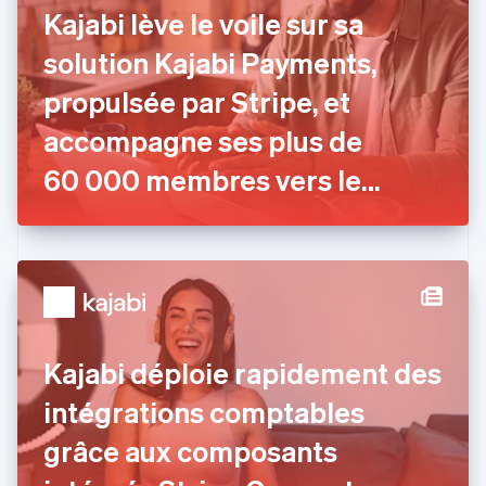
English
Kajabi lève le voile sur sa
Croatie
English
Italiano
solution Kajabi Payments,
Danemark
propulsée par Stripe, et
English
Émirats arabes unis
accompagne ses plus de
English
Espagne
60 000 membres vers le
Español
English
succès
Estonie
English
États-Unis
English
Español
简体中文
Finlande
English
Svenska
France
Kajabi déploie rapidement des
Français
English
Gibraltar
intégrations comptables
English
Grèce
grâce aux composants
English
Hongrie