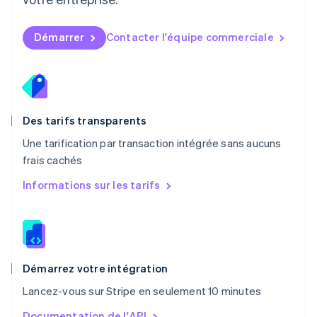
Español
English
Norvège
English
Démarrer
Contacter l'équipe commerciale
Nouvelle-Zélande
English
Pays-Bas
Nederlands
English
Pologne
English
Des tarifs transparents
Portugal
Une tarification par transaction intégrée sans aucuns
Português
English
frais cachés
R.A.S. de Hong Kong, Chine
English
简体中文
Informations sur les tarifs
République tchèque
English
Roumanie
English
Royaume-Uni
English
Démarrez votre intégration
Singapour
Lancez-vous sur Stripe en seulement 10 minutes
English
简体中文
Slovaquie
Documentation de l'API