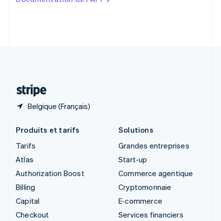
English
Slovénie
English
Italiano
Suède
Svenska
English
Suisse
Deutsch
Français
Italiano
English
Thaïlande
ไทย
English
Belgique (Français)
Produits et tarifs
Solutions
Tarifs
Grandes entreprises
Atlas
Start-up
Authorization Boost
Commerce agentique
Billing
Cryptomonnaie
Capital
E-commerce
Checkout
Services financiers