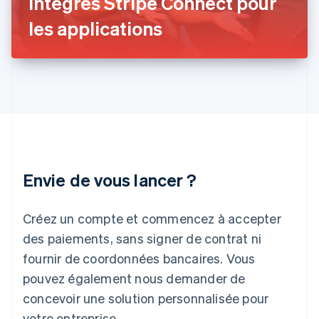
intégrés Stripe Connect pour
English
Inde
les applications
English
Irlande
English
Italie
Italiano
English
Japon
日本語
English
Lettonie
English
Liechtenstein
Envie de vous lancer ?
Deutsch
English
Lituanie
English
Créez un compte et commencez à accepter
Luxembourg
des paiements, sans signer de contrat ni
Français
Deutsch
English
Malaisie
fournir de coordonnées bancaires. Vous
English
简体中文
pouvez également nous demander de
Malte
concevoir une solution personnalisée pour
English
Mexique
votre entreprise.