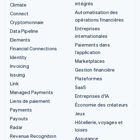
intégrés
Climate
Automatisation des
Connect
opérations financières
Cryptomonnaie
Entreprises
Data Pipeline
internationales
Elements
Paiements dans
Financial Connections
l’application
Identity
Marketplaces
Invoicing
Gestion financière
Issuing
Plateformes
Link
SaaS
Managed Payments
Entreprises d'IA
Liens de paiement
Économie des créateurs
Payments
Jeux
Payouts
Hôtellerie, voyages et
Radar
loisirs
Revenue Recognition
Assurance