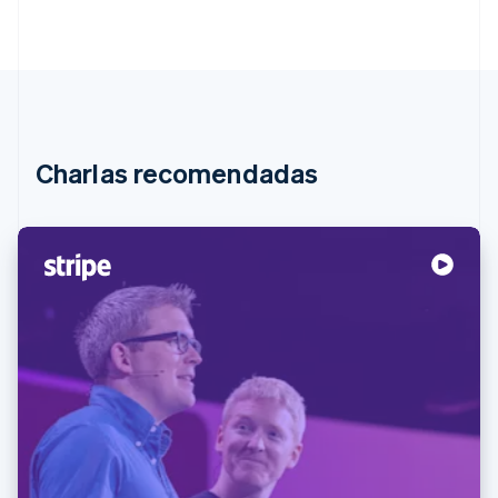
Radar
Prevención de fraude
Ecosistema
Atlas
Constitución de una startup
Socios
Climate
Stripe App Marketplace
Eliminación de dióxido de carbono
Charlas recomendadas
Identity
Verificación de identidad en línea
Sesiones de Stripe 2026
Descubre cómo Stripe construye la infraestructura económi
Mirar ahora