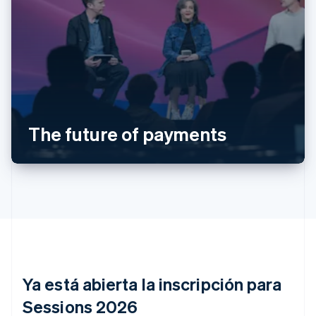
Alemania
Deutsch
English
Australia
English
Austria
The future of payments
Deutsch
English
Bélgica
Nederlands
Français
Deutsch
English
Brasil
Português
English
Bulgaria
English
Canadá
English
Français
China continental
简体中文
English
Ya está abierta la inscripción para
Chipre
Sessions 2026
English