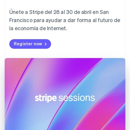
Croacia
English
Italiano
Únete a Stripe del 28 al 30 de abril en San
Dinamarca
English
Francisco para ayudar a dar forma al futuro de
Emiratos Árabes Unidos
la economía de Internet.
English
Eslovaquia
Register now
English
Eslovenia
English
Italiano
España
Español
English
Estados Unidos
English
Español
简体中文
Estonia
English
Finlandia
English
Svenska
Francia
Français
English
Gibraltar
English