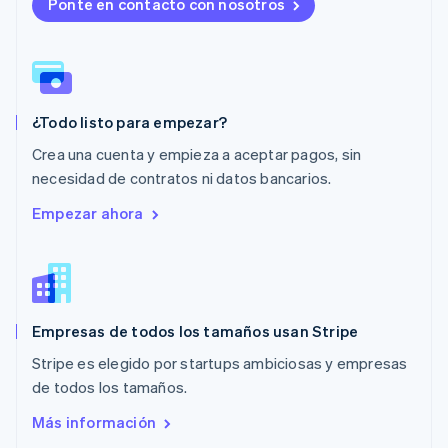
Malta
Ponte en contacto con nosotros
English
México
Español
English
Noruega
English
¿Todo listo para empezar?
Nueva Zelandia
English
Crea una cuenta y empieza a aceptar pagos, sin
Países Bajos
necesidad de contratos ni datos bancarios.
Nederlands
English
Polonia
Empezar ahora
English
Portugal
Português
English
RAE de Hong Kong, China
English
简体中文
Empresas de todos los tamaños usan Stripe
Reino Unido
English
Stripe es elegido por startups ambiciosas y empresas
República Checa
de todos los tamaños.
English
Rumania
Más información
English