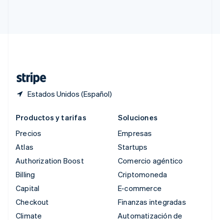
Singapur
English
简体中文
Suecia
Svenska
English
Suiza
Deutsch
Français
Italiano
English
Tailandia
ไทย
English
Estados Unidos (Español)
Productos y tarifas
Soluciones
Precios
Empresas
Atlas
Startups
Authorization Boost
Comercio agéntico
Billing
Criptomoneda
Capital
E-commerce
Checkout
Finanzas integradas
Climate
Automatización de