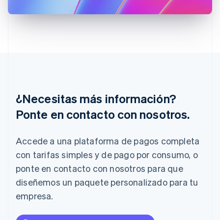
Grecia
English
Hungría
English
India
English
Irlanda
English
Italia
Italiano
English
¿Necesitas más información?
Japón
Ponte en contacto con nosotros.
日本語
English
Letonia
English
Accede a una plataforma de pagos completa
Liechtenstein
con tarifas simples y de pago por consumo, o
Deutsch
English
Lituania
ponte en contacto con nosotros para que
English
diseñemos un paquete personalizado para tu
Luxemburgo
Français
Deutsch
English
empresa.
Malasia
English
简体中文