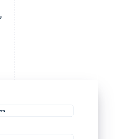
s
com