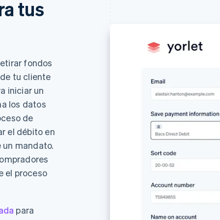
ra tus
etirar fondos
de tu cliente
a iniciar un
na los datos
oceso de
r el débito en
e un mandato.
 compradores
 el proceso
ada
para