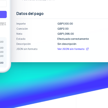
Datos del pago
Importe
GBP1,100.00
Sesiones de Stripe
Comisión
2026
GBP2.00
Descubre cómo Stripe
Neto
GBP1,098.00
construye la
Estado
Efectuado correctamente
infraestructura
Descripción
Sin descripción
económica para la IA.
JSON sin formato
Ver JSON sin formato
Mirar ahora