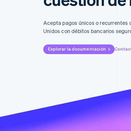
Authorization Boost
Optimizaciones de aceptación
Link
Proceso de compra acelerado
Financial Connections
Acepta pagos únicos o recurrentes d
Datos de ctas. financieras
Unidos con débitos bancarios seguro
vinculadas
Explorar la documentación
Contac