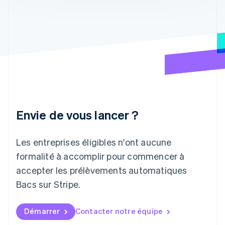
Grèce
English
Hongrie
English
Inde
English
Irlande
English
Italie
Italiano
English
Japon
Envie de vous lancer ?
日本語
English
Lettonie
English
Les entreprises éligibles n'ont aucune
Liechtenstein
formalité à accomplir pour commencer à
Deutsch
English
Lituanie
accepter les prélèvements automatiques
English
Bacs sur Stripe.
Luxembourg
Français
Deutsch
English
Malaisie
Démarrer
Contacter notre équipe
English
简体中文