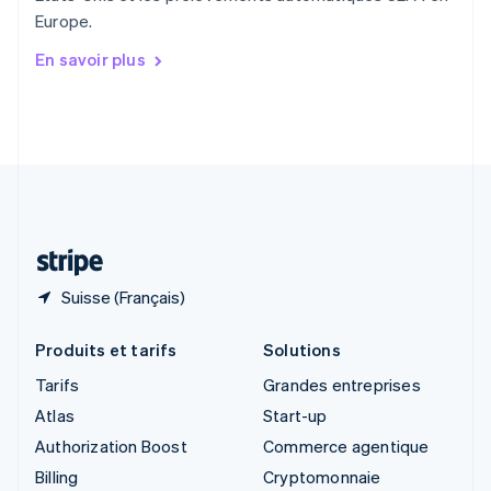
Singapour
Europe.
English
简体中文
Slovaquie
En savoir plus
English
Slovénie
English
Italiano
Suède
Svenska
English
Suisse
Deutsch
Français
Italiano
English
Thaïlande
ไทย
English
Suisse (Français)
Produits et tarifs
Solutions
Tarifs
Grandes entreprises
Atlas
Start-up
Authorization Boost
Commerce agentique
Billing
Cryptomonnaie