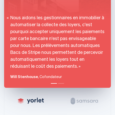
Chine continentale
简体中文
English
Chypre
English
Nous aidons les gestionnaires en immobilier à
Croatie
automatiser la collecte des loyers, c'est
English
Italiano
pourquoi accepter uniquement les paiements
Danemark
English
par carte bancaire n'est pas envisageable
Émirats arabes unis
pour nous. Les prélèvements automatiques
English
Bacs de Stripe nous permettent de percevoir
Espagne
automatiquement les loyers tout en
Español
English
Estonie
réduisant le coût des paiements.
English
États-Unis
Will Stenhouse
, Cofondateur
English
Español
简体中文
Finlande
English
Svenska
France
Français
English
Gibraltar
English