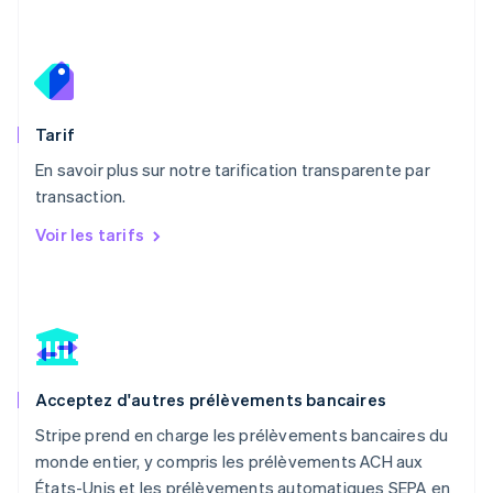
Malte
English
Mexique
Español
English
Norvège
English
Tarif
Nouvelle-Zélande
English
En savoir plus sur notre tarification transparente par
Pays-Bas
transaction.
Nederlands
English
Pologne
Voir les tarifs
English
Portugal
Português
English
R.A.S. de Hong Kong, Chine
English
简体中文
République tchèque
English
Acceptez d'autres prélèvements bancaires
Roumanie
English
Stripe prend en charge les prélèvements bancaires du
Royaume-Uni
monde entier, y compris les prélèvements ACH aux
English
États-Unis et les prélèvements automatiques SEPA en