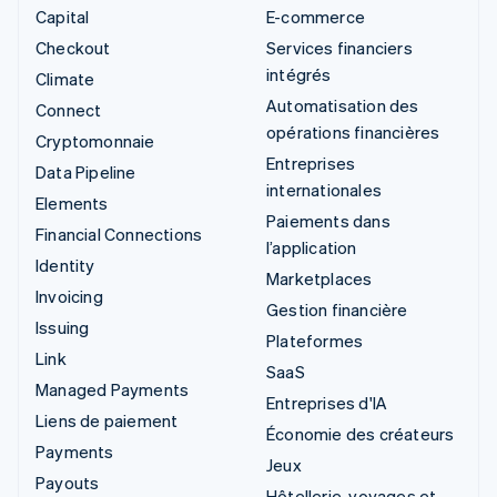
Capital
E-commerce
Checkout
Services financiers
intégrés
Climate
Automatisation des
Connect
opérations financières
Cryptomonnaie
Entreprises
Data Pipeline
internationales
Elements
Paiements dans
Financial Connections
l’application
Identity
Marketplaces
Invoicing
Gestion financière
Issuing
Plateformes
Link
SaaS
Managed Payments
Entreprises d'IA
Liens de paiement
Économie des créateurs
Payments
Jeux
Payouts
Hôtellerie, voyages et