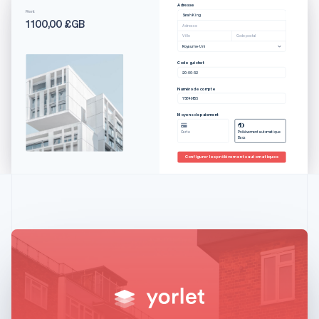
Adresse
Rent
Sarah King
1 100,00 £GB
Adresse
Ville
Code postal
Royaume-Uni
Code guichet
20-00-52
Numéro de compte
75849855
Moyens de paiement
Allemagne
Carte
Prélèvement automatique
Deutsch
English
Bacs
Australie
Configurer les prélèvements automatiques
English
Autriche
Deutsch
English
Belgique
Nederlands
Français
Deutsch
English
Brésil
Português
English
Bulgarie
English
Canada
English
Français