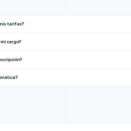
mis tarifas?
 mi cargo?
uscripción?
omática?