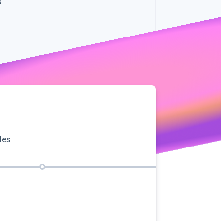
s
Sesiones de Stripe
2026
Descubre cómo Stripe
construye la
infraestructura
económica para la IA.
Mirar ahora
les