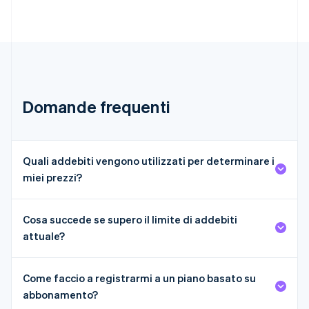
Français
English
Germania
Deutsch
English
Giappone
日本語
English
Gibilterra
English
Domande frequenti
Grecia
English
India
English
Quali addebiti vengono utilizzati per determinare i
Irlanda
miei prezzi?
English
Italia
Italiano
English
Lettonia
Cosa succede se supero il limite di addebiti
English
attuale?
Liechtenstein
Deutsch
English
Lituania
Come faccio a registrarmi a un piano basato su
English
abbonamento?
Lussemburgo