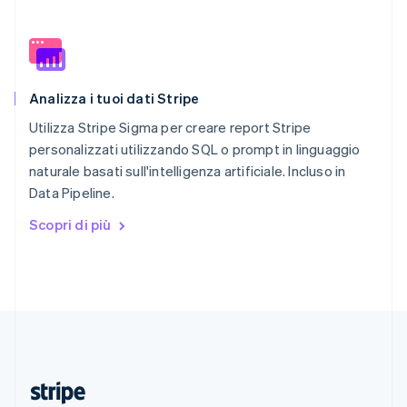
English
Romania
English
Singapore
English
简体中文
Analizza i tuoi dati Stripe
Slovacchia
English
Utilizza Stripe Sigma per creare report Stripe
Slovenia
personalizzati utilizzando SQL o prompt in linguaggio
English
Italiano
naturale basati sull'intelligenza artificiale. Incluso in
Spagna
Data Pipeline.
Español
English
Stati Uniti
Scopri di più
English
Español
简体中文
Svezia
Svenska
English
Svizzera
Deutsch
Français
Italiano
English
Thailandia
ไทย
English
Ungheria
English