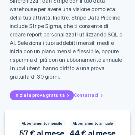
Sincronizza i dati Stripe con il tuo data
utente
Automazione
Gestione del denaro
Gestire gli
flessibile
Metodi di
della contabilità
warehouse per avere una visione completa
Roadmap del prodotto
Piattaforme
abbonamenti
pagamento
Stripe Sigma
Conferenza annuale
SaaS
Offrire addebiti in base
della tua attività. Inoltre, Stripe Data Pipeline
Accesso a
Report
Sessions
all'utilizzo
oltre 125
personalizzati
include Stripe Sigma, che ti consente di
Lavora con noi
Emettere carte
Terminal
Data Pipeline
Sala stampa
garantite da stablecoin
creare report personalizzati utilizzando SQL o
Pagamenti di
Sincronizzazione
Stripe Press
Per settore
persona
dei dati
AI. Seleziona i tuoi addebiti mensili medi e
Esegui il provisioning e
Authorization
gestisci i servizi con gli
inizia con un piano mensile flessibile, oppure
Boost
Aziende di IA
agenti
Accettazione
Creator economy
Recapiti
risparmia di più con un abbonamento annuale.
ottimizzata
Gaming
I nuovi utenti hanno diritto a una prova
Link
Ospitalità, viaggi e
Contattaci
Pagamento
tempo libero
gratuita di 30 giorni.
Diventa nostro partner
Risorse
Assicurazione
accelerato
Media e
Financial
intrattenimento
Integrazioni app
Connections
Inizia la prova gratuita
Contattaci
Organizzazioni non
Esempi di codice
Conti finanziari
profit
Blog per sviluppatori
collegati
Servizi professionali
Stato dell'API
Pubblica
amministrazione
Commercio al dettaglio
Abbonamento mensile
Abbonamento annuale
Altro
57 € al mese
44 € al mese
Product roadmap