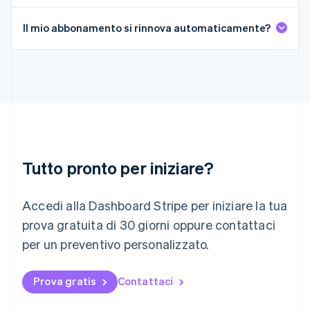
Français
Deutsch
English
Malaysia
Il mio abbonamento si rinnova automaticamente?
English
简体中文
Malta
English
Messico
Español
English
Norvegia
English
Nuova Zelanda
English
Paesi Bassi
Tutto pronto per iniziare?
Nederlands
English
Polonia
Accedi alla Dashboard Stripe per iniziare la tua
English
Portogallo
prova gratuita di 30 giorni oppure contattaci
Português
English
per un preventivo personalizzato.
RAS di Hong Kong, Cina
English
简体中文
Regno Unito
Prova gratis
Contattaci
English
Repubblica Ceca