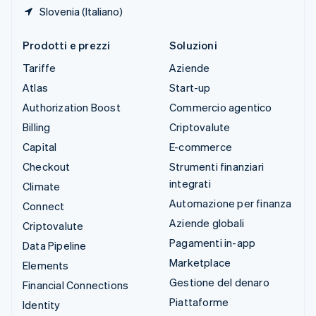
Slovenia (Italiano)
Prodotti e prezzi
Soluzioni
Tariffe
Aziende
Atlas
Start-up
Authorization Boost
Commercio agentico
Billing
Criptovalute
Capital
E-commerce
Checkout
Strumenti finanziari
integrati
Climate
Automazione per finanza
Connect
Aziende globali
Criptovalute
Pagamenti in-app
Data Pipeline
Marketplace
Elements
Gestione del denaro
Financial Connections
Piattaforme
Identity