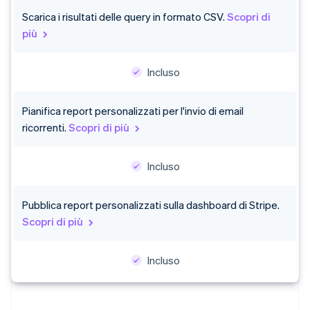
Nederlands
Français
Deutsch
English
Scarica i risultati delle query in formato CSV.
Scopri di
Brasile
più
Português
English
Bulgaria
English
Incluso
Canada
English
Français
Cina continentale
Pianifica report personalizzati per l'invio di email
简体中文
English
ricorrenti.
Scopri di più
Cipro
English
Croazia
Incluso
English
Italiano
Danimarca
Pubblica report personalizzati sulla dashboard di Stripe.
English
Emirati Arabi Uniti
Scopri di più
English
Estonia
Incluso
English
Finlandia
English
Svenska
Francia