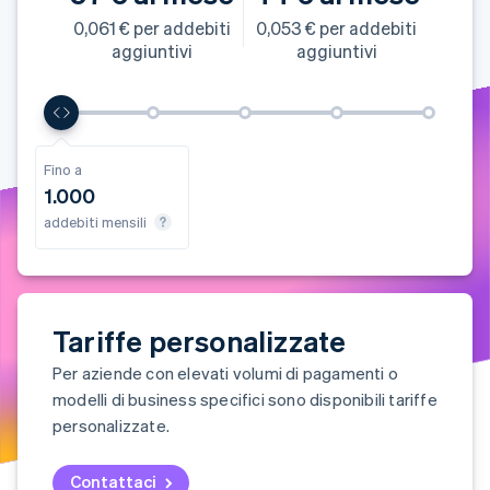
Scopri cosa ti aspetta
0,061 € per addebiti
0,053 € per addebiti
Radar
aggiuntivi
aggiuntivi
Ecosistema
Prevenzione delle frodi
Partner
Atlas
Stripe App Marketplace
Costituzione di start-up
Climate
no a
Fino a
Fino a
Fino a
.000+
Rimozione del carbonio
500
1.000
10.000
25.000
i mensili
Identity
i mensili
addebiti mensili
addebiti mensili
addebiti mensili
Verifica online dell'identità
Tariffe personalizzate
Stripe Sessions 2026
Per aziende con elevati volumi di pagamenti o
Scopri come Stripe sta costruendo l'infrastruttura economi
Guarda ora
modelli di business specifici sono disponibili tariffe
personalizzate.
Contattaci