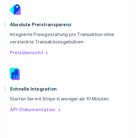
Deutsch
Français
Italiano
English
Singapur
English
简体中文
Slowakei
Absolute Preistransparenz
English
Integrierte Preisgestaltung pro Transaktion ohne
Slowenien
versteckte Transaktionsgebühren
English
Italiano
Sonderverwaltungsregion Hongkong,
Preisübersicht
China
English
简体中文
Spanien
Español
English
Thailand
ไทย
English
Schnelle Integration
Tschechische Republik
Starten Sie mit Stripe in weniger als 10 Minuten
English
Ungarn
API-Dokumentation
English
Vereinigte Arabische Emirate
English
Vereinigte Staaten
English
Español
简体中文