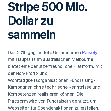
Stripe 500 Mio.
Data Pipeline
Geldmanagement
Marktplatz auf
Zugriff auf mehr als
Datensynchronisierung
Produkt-Roadmap
Plattformen
Grundlagen der
125
Stripe Sessions
SaaS
Abonnementverwaltung
Dollar zu
Terminal
Karriere
Zahlungen vor Ort
Newsroom
So setzen Sie
Authorization
Stripe Press
nutzungsbasierte
sammeln
Boost
Abrechnung um
Nach Branche
Optimierung der
Stablecoin-gestützte
Autorisierungsraten
Karten ausgeben: So
Link
KI-Unternehmen
Kontakt
geht´s
Beschleunigter
Creator Economy
Bereitstellung und
Das 2016 gegründete Unternehmen
Bezahlvorgang
Raisely
Gaming
Verwaltung von
Sales-Team
Financial
Bewirtung, Reisen und
Diensten mit Agenten
kontaktieren
mit Hauptsitz im australischen Melbourne
Connections
Freizeit
Partner werden
Verbundene
Versicherungen
bietet eine benutzerfreundliche Plattform, mit
Medien und
Finanzdaten
der Non-Profit- und
Unterhaltung
Ressourcen
Gemeinnützige
Wohltätigkeitsorganisationen Fundraising-
Organisationen
Kampagnen ohne technische Kenntnisse und
Fachdienstleistungen
App-Integrationen
Mehr
Öffentlicher Sektor
Code-Beispiele
Kompetenzen realisieren können. Die
Product roadmap
Einzelhandel
Entwickler-Blog
Plattform wird von Fundraisern genutzt, um
Ausblick
API-Status
Webseiten für Spendenaktionen zu erstellen,
Radar