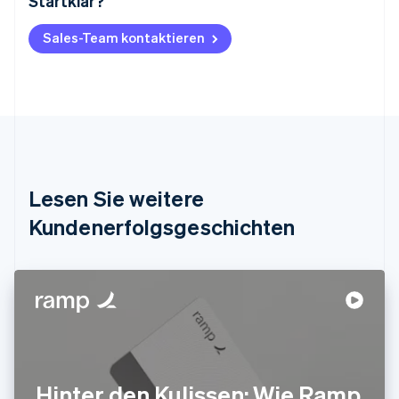
Startklar?
Australien
English
Belgien
Sales-Team kontaktieren
Nederlands
Français
Deutsch
English
Brasilien
Português
English
Bulgarien
English
Dänemark
English
Deutschland
Lesen Sie weitere
Deutsch
English
Estland
Kundenerfolgsgeschichten
English
Festlandchina
简体中文
English
Finnland
English
Svenska
Frankreich
Français
English
Gibraltar
English
Hinter den Kulissen: Wie Ramp
Griechenland