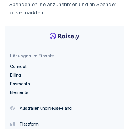
Betrugsprävention
Spenden online anzunehmen und an Spender
Ecosystem
Atlas
zu vermarkten.
Start-up-Gründung
Partner
Stripe App-Marktplatz
Climate
CO₂-Entnahme
Identity
Online-Identitätsprüfung
Lösungen im Einsatz
Connect
Billing
Stripe-Sessions 2026
Erfahren Sie, wie Stripe Lösungen für die W
Payments
Jetzt ansehen
Elements
Australien und Neuseeland
Plattform