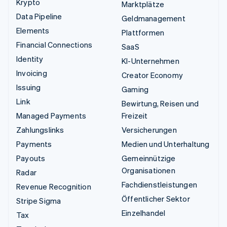
Krypto
Marktplätze
Data Pipeline
Geldmanagement
Elements
Plattformen
Financial Connections
SaaS
Identity
KI-Unternehmen
Invoicing
Creator Economy
Issuing
Gaming
Link
Bewirtung, Reisen und
Managed Payments
Freizeit
Zahlungslinks
Versicherungen
Payments
Medien und Unterhaltung
Payouts
Gemeinnützige
Organisationen
Radar
Fachdienstleistungen
Revenue Recognition
Öffentlicher Sektor
Stripe Sigma
Einzelhandel
Tax