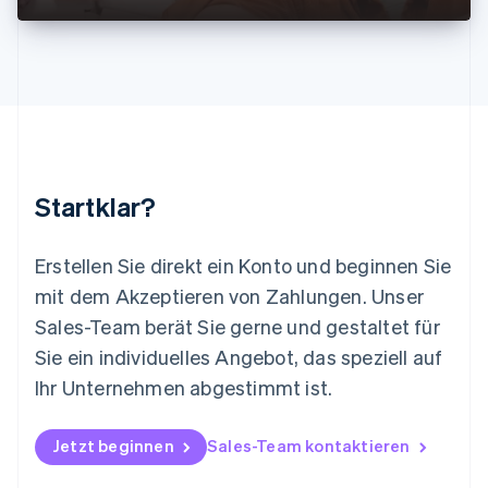
English
简体中文
Malta
English
Mexiko
Español
English
Neuseeland
English
Niederlande
Nederlands
English
Startklar?
Norwegen
English
Österreich
Erstellen Sie direkt ein Konto und beginnen Sie
Deutsch
English
mit dem Akzeptieren von Zahlungen. Unser
Polen
Sales-Team berät Sie gerne und gestaltet für
English
Portugal
Sie ein individuelles Angebot, das speziell auf
Português
English
Ihr Unternehmen abgestimmt ist.
Rumänien
English
Schweden
Jetzt beginnen
Sales-Team kontaktieren
Svenska
English
Schweiz