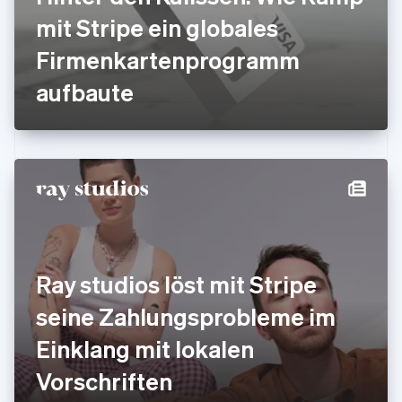
English
mit Stripe ein globales
Indien
Firmenkartenprogramm
English
Irland
aufbaute
English
Italien
Italiano
English
Japan
日本語
English
Kanada
English
Français
Kroatien
English
Italiano
Lettland
English
Ray studios löst mit Stripe
Liechtenstein
Deutsch
English
seine Zahlungsprobleme im
Litauen
Einklang mit lokalen
English
Luxemburg
Vorschriften
Français
Deutsch
English
Malaysia