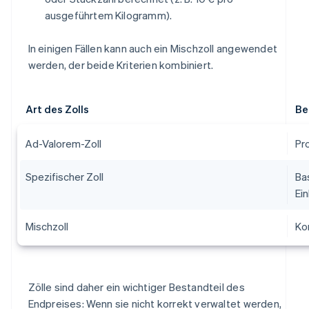
ausgeführtem Kilogramm).
In einigen Fällen kann auch ein Mischzoll angewendet
werden, der beide Kriterien kombiniert.
Art des Zolls
Be
Ad-Valorem-Zoll
Pr
Spezifischer Zoll
Ba
Ei
Mischzoll
Ko
Zölle sind daher ein wichtiger Bestandteil des
Endpreises: Wenn sie nicht korrekt verwaltet werden,