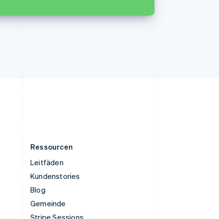
Tschechische Republik
English
Ungarn
English
Vereinigte Arabische Emirate
English
Vereinigte Staaten
English
Español
简体中文
Vereinigtes Königreich
English
Zypern
English
Ressourcen
Leitfäden
Kundenstories
Blog
Gemeinde
Stripe Sessions