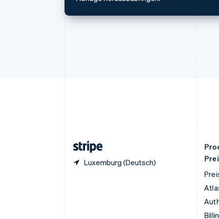
English
Deutschland
Deutsch
English
Estland
English
Festlandchina
简体中文
English
Finnland
English
Svenska
Frankreich
Français
English
Gibraltar
English
Griechenland
English
Pro
Pre
Luxemburg (Deutsch)
Prei
Atla
Auth
Billi