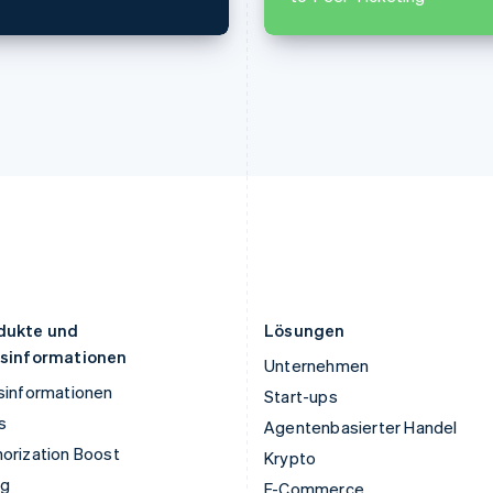
English
Français
Deutsch
English
Kroatien
Polen
English
Italiano
English
Lettland
Portugal
English
Português
English
Liechtenstein
Rumänien
Deutsch
English
English
Litauen
Schweden
English
Svenska
English
Luxemburg
Schweiz
Français
Deutsch
English
Deutsch
Français
Italiano
English
Malaysia
Singapur
English
简体中文
English
简体中文
Malta
Slowakei
English
English
dukte und
Lösungen
isinformationen
Unternehmen
sinformationen
Start-ups
s
Agentenbasierter Handel
orization Boost
Krypto
ng
E-Commerce