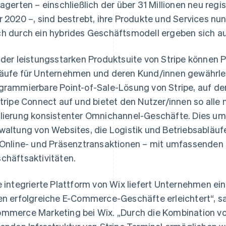
lagerten – einschließlich der über 31 Millionen neu regi
r 2020 –, sind bestrebt, ihre Produkte und Services nun
h durch ein hybrides Geschäftsmodell ergeben sich a
 der leistungsstarken Produktsuite von Stripe können 
äufe für Unternehmen und deren Kund/innen gewährleis
grammierbare Point-of-Sale-Lösung von Stripe, auf de
Stripe Connect auf und bietet den Nutzer/innen so alle 
lierung konsistenter Omnichannel-Geschäfte. Dies umf
waltung von Websites, die Logistik und Betriebsabläu
 Online- und Präsenztransaktionen – mit umfassenden
chäftsaktivitäten.
e integrierte Plattform von Wix liefert Unternehmen ei
en erfolgreiche E-Commerce-Geschäfte erleichtert“, sa
mmerce Marketing bei Wix. „Durch die Kombination v