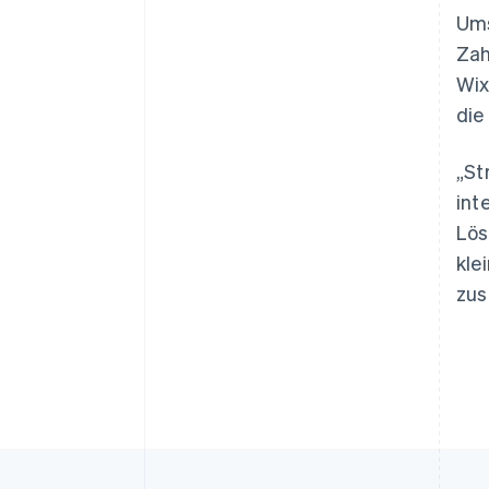
Ums
Zah
Wix
die
„St
int
Lös
kle
zus