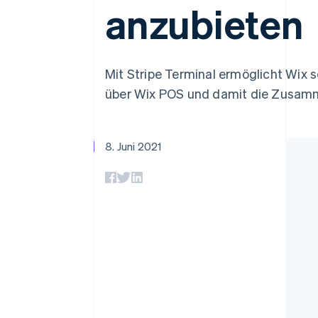
Optimierung der
Datensynchronisier
anzubieten
Autorisierungsraten
Link
Beschleunigter Bezahlvorgang
Financial Connections
Verbundene Finanzdaten
Mit Stripe Terminal ermöglicht Wix
über Wix POS und damit die Zusamm
8. Juni 2021