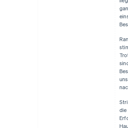
lie
gan
ein
Bes
Ran
sti
Tro
sin
Bes
uns
nac
Str
die
Erf
Hau