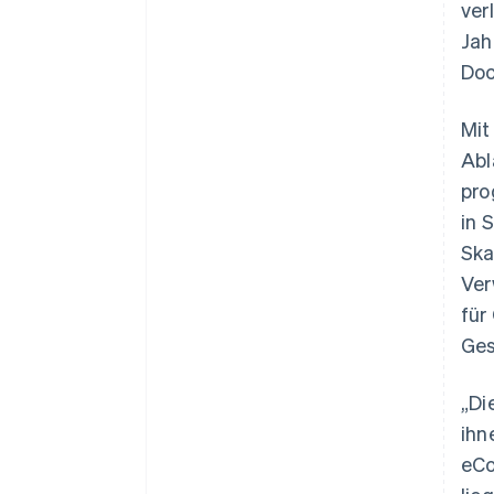
ver
Jah
Doc
Mit
Abl
pro
in 
Ska
Ver
für
Ges
„Di
ihn
eCo