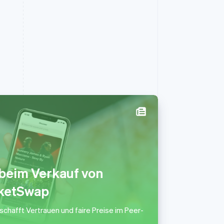
Slowenien
English
Italiano
Sonderverwaltungsregion
Hongkong, China
beim Verkauf von
English
简体中文
cketSwap
Spanien
Español
English
Thailand
schafft Vertrauen und faire Preise im Peer-
ไทย
English