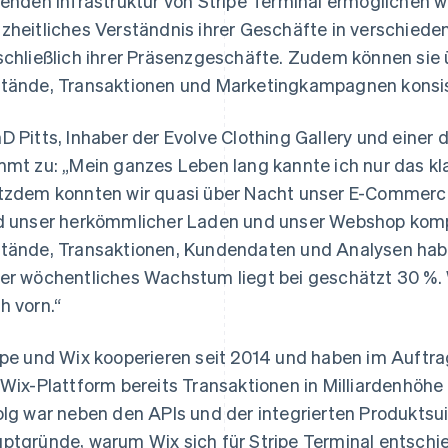
genden Infrastruktur von Stripe Terminal ermöglichen w
zheitliches Verständnis ihrer Geschäfte in verschiede
schließlich ihrer Präsenzgeschäfte. Zudem können sie ü
tände, Transaktionen und Marketingkampagnen konsis
D Pitts, Inhaber der Evolve Clothing Gallery und einer 
mmt zu: „Mein ganzes Leben lang kannte ich nur das k
tzdem konnten wir quasi über Nacht unser E-Commerc
d unser herkömmlicher Laden und unser Webshop kompl
tände, Transaktionen, Kundendaten und Analysen haben
er wöchentliches Wachstum liegt bei geschätzt 30 %. 
h vorn.“
ipe und Wix kooperieren seit 2014 und haben im Auftr
 Wix-Plattform bereits Transaktionen in Milliardenhöhe
olg war neben den APIs und der integrierten Produktsui
ptgründe, warum Wix sich für Stripe Terminal entschie