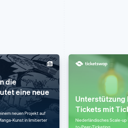
Indien
Mexiko
n die
English
Español
English
Irland
Neuseeland
äutet eine neue
English
English
Unterstützung 
Italien
Niederlande
Italiano
English
Nederlands
English
Tickets mit Ti
Japan
Norwegen
einem neuen Projekt auf
日本語
English
English
nga-Kunst in limitierter
Niederländisches Scale-up 
Kanada
Österreich
to-Peer-Ticketing