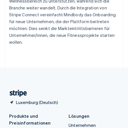
Wellnessbereich zu unterstützen, während sich die
Spanien
Branche weiter wandelt. Durch die Integration von
Español
English
Thailand
Stripe Connect vereinfacht Mindbody das Onboarding
ไทย
English
für neue Unternehmen, die der Plattform beitreten
Tschechische Republik
möchten. Dies senkt die Markteintrittsbarrieren für
English
Unternehmer/innen, die neue Fitnessprojekte starten
Ungarn
wollen.
English
Vereinigte Arabische Emirate
English
Vereinigte Staaten
English
Español
简体中文
Vereinigtes Königreich
English
Zypern
English
Luxemburg (Deutsch)
Produkte und
Lösungen
Preisinformationen
Unternehmen