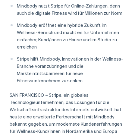
Betrugsprävention
Ecosystem
Mindbody nutzt Stripe für Online-Zahlungen, denn
Atlas
auch die digitale Fitness wird für Millionen zur Norm
Start-up-Gründung
Partner
Stripe App-Marktplatz
Mindbody eröffnet eine hybride Zukunft im
Climate
CO₂-Entnahme
Wellness-Bereich und macht es für Unternehmen
einfacher, Kund/innen zu Hause und im Studio zu
Identity
Online-Identitätsprüfung
erreichen
Stripe hilft Mindbody, Innovationen in der Wellness-
Branche voranzubringen und die
Markteintrittsbarrieren für neue
Fitnessunternehmen zu senken
Stripe-Sessions 2026
Erfahren Sie, wie Stripe Lösungen für die Wirts
Jetzt ansehen
SAN FRANCISCO – Stripe, ein globales
Technologieunternehmen, das Lösungen für die
Wirtschaftsinfrastruktur des Internets entwickelt, hat
heute eine erweiterte Partnerschaft mit Mindbody
bekannt gegeben, um modernste Kundenerfahrungen
für Wellness-Kund/innen in Nordamerika und Europa