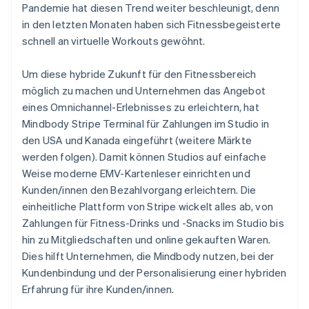
English
Français
Pandemie hat diesen Trend weiter beschleunigt, denn
Kroatien
in den letzten Monaten haben sich Fitnessbegeisterte
English
Italiano
schnell an virtuelle Workouts gewöhnt.
Lettland
English
Liechtenstein
Um diese hybride Zukunft für den Fitnessbereich
Deutsch
English
möglich zu machen und Unternehmen das Angebot
Litauen
eines Omnichannel-Erlebnisses zu erleichtern, hat
English
Mindbody Stripe Terminal für Zahlungen im Studio in
Luxemburg
den USA und Kanada eingeführt (weitere Märkte
Français
Deutsch
English
Malaysia
werden folgen). Damit können Studios auf einfache
English
简体中文
Weise moderne EMV-Kartenleser einrichten und
Malta
Kunden/innen den Bezahlvorgang erleichtern. Die
English
einheitliche Plattform von Stripe wickelt alles ab, von
Mexiko
Zahlungen für Fitness-Drinks und -Snacks im Studio bis
Español
English
hin zu Mitgliedschaften und online gekauften Waren.
Neuseeland
Dies hilft Unternehmen, die Mindbody nutzen, bei der
English
Niederlande
Kundenbindung und der Personalisierung einer hybriden
Nederlands
English
Erfahrung für ihre Kunden/innen.
Norwegen