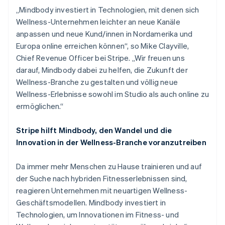
English
„Mindbody investiert in Technologien, mit denen sich
Österreich
Wellness-Unternehmen leichter an neue Kanäle
Deutsch
English
Polen
anpassen und neue Kund/innen in Nordamerika und
English
Europa online erreichen können“, so Mike Clayville,
Portugal
Chief Revenue Officer bei Stripe. „Wir freuen uns
Português
English
darauf, Mindbody dabei zu helfen, die Zukunft der
Rumänien
Wellness-Branche zu gestalten und völlig neue
English
Schweden
Wellness-Erlebnisse sowohl im Studio als auch online zu
Svenska
English
ermöglichen.“
Schweiz
Deutsch
Français
Italiano
English
Stripe hilft Mindbody, den Wandel und die
Singapur
Innovation in der Wellness-Branche voranzutreiben
English
简体中文
Slowakei
English
Da immer mehr Menschen zu Hause trainieren und auf
Slowenien
der Suche nach hybriden Fitnesserlebnissen sind,
English
Italiano
reagieren Unternehmen mit neuartigen Wellness-
Sonderverwaltungsregion Hongkong,
Geschäftsmodellen. Mindbody investiert in
China
Technologien, um Innovationen im Fitness- und
English
简体中文