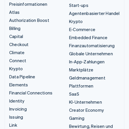
Preisinformationen
Start-ups
Atlas
Agentenbasierter Handel
Authorization Boost
Krypto
Billing
E-Commerce
Capital
Embedded Finance
Checkout
Finanzautomatisierung
Climate
Globale Unternehmen
Connect
In-App-Zahlungen
Krypto
Marktplätze
Data Pipeline
Geldmanagement
Elements
Plattformen
Financial Connections
SaaS
Identity
KI-Unternehmen
Invoicing
Creator Economy
Issuing
Gaming
Link
Bewirtung, Reisen und