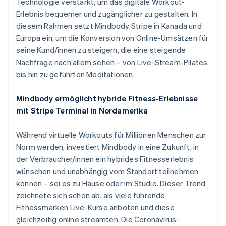
Technologie verstärkt, um das digitale Workout-
Deutsch
English
Estland
Erlebnis bequemer und zugänglicher zu gestalten. In
English
diesem Rahmen setzt Mindbody Stripe in Kanada und
Festlandchina
Europa ein, um die Konversion von Online-Umsätzen für
简体中文
English
seine Kund/innen zu steigern, die eine steigende
Finnland
Nachfrage nach allem sehen – von Live-Stream-Pilates
English
Svenska
Frankreich
bis hin zu geführten Meditationen.
Français
English
Gibraltar
Mindbody ermöglicht hybride Fitness-Erlebnisse
English
mit Stripe Terminal in Nordamerika
Griechenland
English
Während virtuelle Workouts für Millionen Menschen zur
Indien
Norm werden, investiert Mindbody in eine Zukunft, in
English
Irland
der Verbraucher/innen ein hybrides Fitnesserlebnis
English
wünschen und unabhängig vom Standort teilnehmen
Italien
können – sei es zu Hause oder im Studio. Dieser Trend
Italiano
English
zeichnete sich schon ab, als viele führende
Japan
Fitnessmarken Live-Kurse anboten und diese
日本語
English
Kanada
gleichzeitig online streamten. Die Coronavirus-