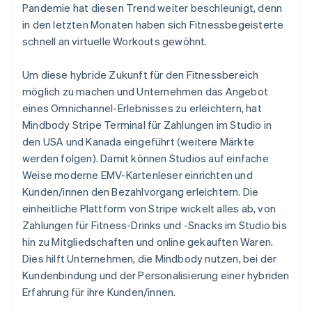
English
Français
Pandemie hat diesen Trend weiter beschleunigt, denn
Kroatien
in den letzten Monaten haben sich Fitnessbegeisterte
English
Italiano
schnell an virtuelle Workouts gewöhnt.
Lettland
English
Liechtenstein
Um diese hybride Zukunft für den Fitnessbereich
Deutsch
English
möglich zu machen und Unternehmen das Angebot
Litauen
eines Omnichannel-Erlebnisses zu erleichtern, hat
English
Mindbody Stripe Terminal für Zahlungen im Studio in
Luxemburg
den USA und Kanada eingeführt (weitere Märkte
Français
Deutsch
English
Malaysia
werden folgen). Damit können Studios auf einfache
English
简体中文
Weise moderne EMV-Kartenleser einrichten und
Malta
Kunden/innen den Bezahlvorgang erleichtern. Die
English
einheitliche Plattform von Stripe wickelt alles ab, von
Mexiko
Zahlungen für Fitness-Drinks und -Snacks im Studio bis
Español
English
hin zu Mitgliedschaften und online gekauften Waren.
Neuseeland
Dies hilft Unternehmen, die Mindbody nutzen, bei der
English
Niederlande
Kundenbindung und der Personalisierung einer hybriden
Nederlands
English
Erfahrung für ihre Kunden/innen.
Norwegen