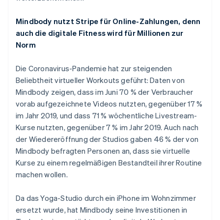
Mindbody nutzt Stripe für Online-Zahlungen, denn
auch die digitale Fitness wird für Millionen zur
Norm
Die Coronavirus-Pandemie hat zur steigenden
Beliebtheit virtueller Workouts geführt: Daten von
Mindbody zeigen, dass im Juni 70 % der Verbraucher
vorab aufgezeichnete Videos nutzten, gegenüber 17 %
Australien
im Jahr 2019, und dass 71 % wöchentliche Livestream-
English
Kurse nutzten, gegenüber 7 % im Jahr 2019. Auch nach
Belgien
der Wiedereröffnung der Studios gaben 46 % der von
Nederlands
Français
Deutsch
English
Mindbody befragten Personen an, dass sie virtuelle
Brasilien
Kurse zu einem regelmäßigen Bestandteil ihrer Routine
Português
English
Bulgarien
machen wollen.
English
Dänemark
Da das Yoga-Studio durch ein iPhone im Wohnzimmer
English
ersetzt wurde, hat Mindbody seine Investitionen in
Deutschland