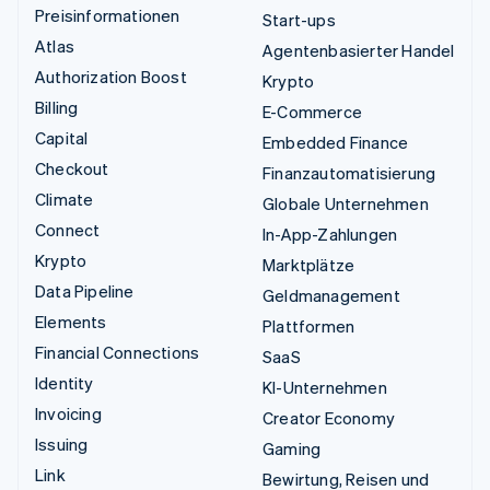
Preisinformationen
Start-ups
Atlas
Agentenbasierter Handel
Authorization Boost
Krypto
Billing
E-Commerce
Capital
Embedded Finance
Checkout
Finanzautomatisierung
Climate
Globale Unternehmen
Connect
In-App-Zahlungen
Krypto
Marktplätze
Data Pipeline
Geldmanagement
Elements
Plattformen
Financial Connections
SaaS
Identity
KI-Unternehmen
Invoicing
Creator Economy
Issuing
Gaming
Link
Bewirtung, Reisen und