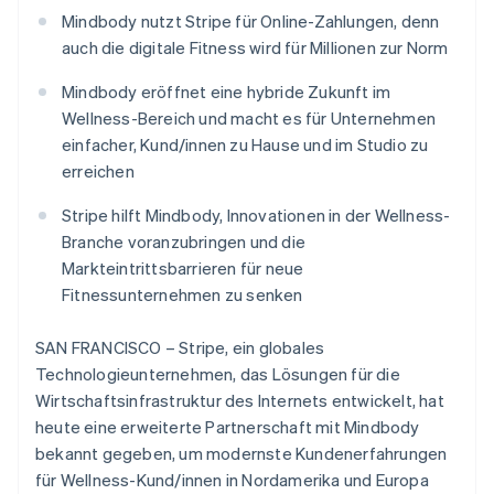
Betrugsprävention
Ecosystem
Mindbody nutzt Stripe für Online-Zahlungen, denn
Atlas
auch die digitale Fitness wird für Millionen zur Norm
Start-up-Gründung
Partner
Stripe App-Marktplatz
Mindbody eröffnet eine hybride Zukunft im
Climate
CO₂-Entnahme
Wellness-Bereich und macht es für Unternehmen
einfacher, Kund/innen zu Hause und im Studio zu
erreichen
Stripe hilft Mindbody, Innovationen in der Wellness-
Branche voranzubringen und die
Stripe-Sessions 2026
Erfahren Sie, wie Stripe Lösungen für die Wirtschaft
Markteintrittsbarrieren für neue
Jetzt ansehen
Fitnessunternehmen zu senken
SAN FRANCISCO – Stripe, ein globales
Technologieunternehmen, das Lösungen für die
Wirtschaftsinfrastruktur des Internets entwickelt, hat
heute eine erweiterte Partnerschaft mit Mindbody
bekannt gegeben, um modernste Kundenerfahrungen
für Wellness-Kund/innen in Nordamerika und Europa