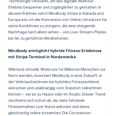
Technologie verstärkt, um das digitale Workout-
Deutsch
English
Estland
Erlebnis bequemer und zugänglicher zu gestalten. In
English
diesem Rahmen setzt Mindbody Stripe in Kanada und
Festlandchina
Europa ein, um die Konversion von Online-Umsätzen für
简体中文
English
seine Kund/innen zu steigern, die eine steigende
Finnland
Nachfrage nach allem sehen – von Live-Stream-Pilates
English
Svenska
Frankreich
bis hin zu geführten Meditationen.
Français
English
Gibraltar
Mindbody ermöglicht hybride Fitness-Erlebnisse
English
mit Stripe Terminal in Nordamerika
Griechenland
English
Während virtuelle Workouts für Millionen Menschen zur
Indien
Norm werden, investiert Mindbody in eine Zukunft, in
English
Irland
der Verbraucher/innen ein hybrides Fitnesserlebnis
English
wünschen und unabhängig vom Standort teilnehmen
Italien
können – sei es zu Hause oder im Studio. Dieser Trend
Italiano
English
zeichnete sich schon ab, als viele führende
Japan
Fitnessmarken Live-Kurse anboten und diese
日本語
English
Kanada
gleichzeitig online streamten. Die Coronavirus-