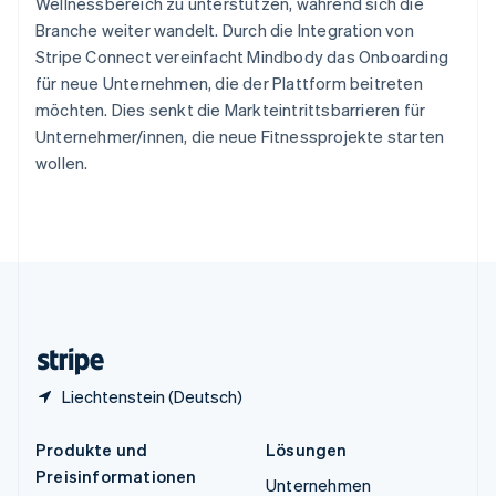
Wellnessbereich zu unterstützen, während sich die
Spanien
Branche weiter wandelt. Durch die Integration von
Español
English
Thailand
Stripe Connect vereinfacht Mindbody das Onboarding
ไทย
English
für neue Unternehmen, die der Plattform beitreten
Tschechische Republik
möchten. Dies senkt die Markteintrittsbarrieren für
English
Unternehmer/innen, die neue Fitnessprojekte starten
Ungarn
wollen.
English
Vereinigte Arabische Emirate
English
Vereinigte Staaten
English
Español
简体中文
Vereinigtes Königreich
English
Zypern
English
Liechtenstein (Deutsch)
Produkte und
Lösungen
Preisinformationen
Unternehmen