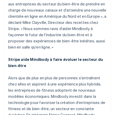
Malte
aux entreprises du secteur du bien-être de prendre en
English
charge de nouveaux canaux et d'atteindre une nouvelle
Mexique
clientèle en ligne en Amérique du Nord et en Europe », a
Español
English
déclaré Mike Clayville, Directeur des recettes chez
Norvège
Stripe. « Nous sommes ravis d'aider Mindbody à
English
Nouvelle-Zélande
façonner le futur de l'industrie du bien-être et à
English
proposer des expériences de bien-être inédites, aussi
Pays-Bas
bien en salle qu'en ligne. »
Nederlands
English
Pologne
Stripe aide Mindbody à faire évoluer le secteur du
English
Portugal
bien-être
Português
English
R.A.S. de Hong Kong, Chine
Alors que de plus en plus de personnes s'entraînent
English
简体中文
chez elles et aspirent à une expérience plus hybride,
République tchèque
les entreprises de fitness adoptent de nouveaux
English
modèles économiques. Mindbody investit dans la
Roumanie
technologie pour favoriser la création d'entreprises de
English
Royaume-Uni
fitness et de bien-être, un secteur en constante
English
évolution. En intégrant Stripe Connect, Mindbody