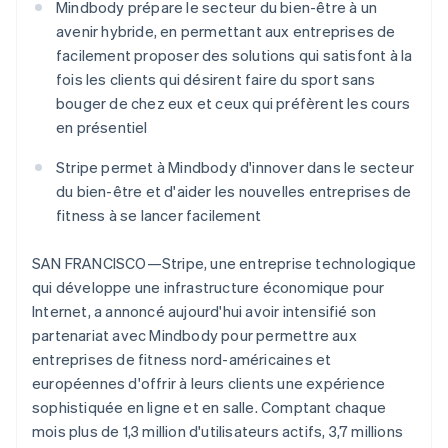
Mindbody prépare le secteur du bien-être à un
Découvrez les prochaines évolutions
Commerce en ligne
avenir hybride, en permettant aux entreprises de
Radar
facilement proposer des solutions qui satisfont à la
Prévention de la fraude
fois les clients qui désirent faire du sport sans
Écosystème
Atlas
bouger de chez eux et ceux qui préfèrent les cours
Constitution de start-up
en présentiel
Partenaires
Climate
Stripe App Marketplace
Élimination du carbone
Stripe permet à Mindbody d'innover dans le secteur
Identity
du bien-être et d'aider les nouvelles entreprises de
Vérification de l'identité
fitness à se lancer facilement
SAN FRANCISCO—Stripe, une entreprise technologique
qui développe une infrastructure économique pour
Internet, a annoncé aujourd'hui avoir intensifié son
Stripe Sessions 2026
partenariat avec Mindbody pour permettre aux
Découvrez comment Stripe construit l’infrastructure écono
entreprises de fitness nord-américaines et
Regarder la vidéo
européennes d'offrir à leurs clients une expérience
sophistiquée en ligne et en salle. Comptant chaque
mois plus de 1,3 million d'utilisateurs actifs, 3,7 millions