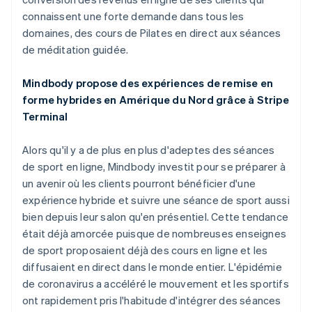
Chine continentale
connaissent une forte demande dans tous les
简体中文
English
domaines, des cours de Pilates en direct aux séances
Chypre
de méditation guidée.
English
Croatie
English
Italiano
Mindbody propose des expériences de remise en
Danemark
forme hybrides en Amérique du Nord grâce à Stripe
English
Terminal
Émirats arabes unis
English
Alors qu'il y a de plus en plus d'adeptes des séances
Espagne
de sport en ligne, Mindbody investit pour se préparer à
Español
English
Estonie
un avenir où les clients pourront bénéficier d'une
English
expérience hybride et suivre une séance de sport aussi
États-Unis
bien depuis leur salon qu'en présentiel. Cette tendance
English
Español
简体中文
était déjà amorcée puisque de nombreuses enseignes
Finlande
de sport proposaient déjà des cours en ligne et les
English
Svenska
France
diffusaient en direct dans le monde entier. L'épidémie
Français
English
de coronavirus a accéléré le mouvement et les sportifs
Gibraltar
ont rapidement pris l'habitude d'intégrer des séances
English