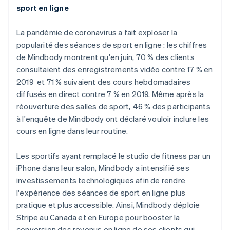
sport en ligne
La pandémie de coronavirus a fait exploser la
popularité des séances de sport en ligne : les chiffres
de Mindbody montrent qu'en juin, 70 % des clients
consultaient des enregistrements vidéo contre 17 % en
2019 et 71 % suivaient des cours hebdomadaires
Allemagne
diffusés en direct contre 7 % en 2019. Même après la
Deutsch
English
réouverture des salles de sport, 46 % des participants
Australie
à l'enquête de Mindbody ont déclaré vouloir inclure les
English
cours en ligne dans leur routine.
Autriche
Deutsch
English
Belgique
Les sportifs ayant remplacé le studio de fitness par un
Nederlands
Français
Deutsch
English
iPhone dans leur salon, Mindbody a intensifié ses
Brésil
investissements technologiques afin de rendre
Português
English
l'expérience des séances de sport en ligne plus
Bulgarie
pratique et plus accessible. Ainsi, Mindbody déploie
English
Canada
Stripe au Canada et en Europe pour booster la
English
Français
conversion des revenus en ligne de ses clients qui