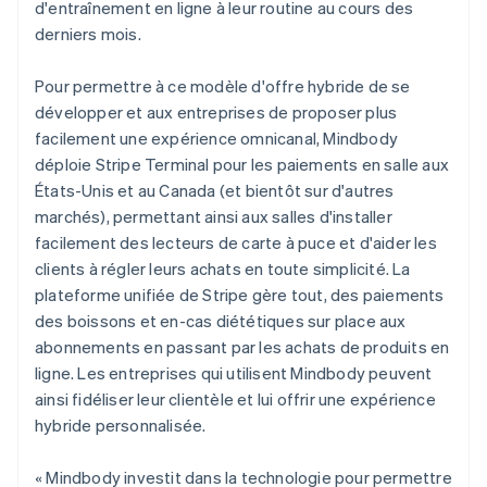
d'entraînement en ligne à leur routine au cours des
Grèce
derniers mois.
English
Hongrie
English
Pour permettre à ce modèle d'offre hybride de se
Inde
développer et aux entreprises de proposer plus
English
facilement une expérience omnicanal, Mindbody
Irlande
déploie Stripe Terminal pour les paiements en salle aux
English
Italie
États-Unis et au Canada (et bientôt sur d'autres
Italiano
English
marchés), permettant ainsi aux salles d'installer
Japon
facilement des lecteurs de carte à puce et d'aider les
日本語
English
clients à régler leurs achats en toute simplicité. La
Lettonie
plateforme unifiée de Stripe gère tout, des paiements
English
des boissons et en-cas diététiques sur place aux
Liechtenstein
abonnements en passant par les achats de produits en
Deutsch
English
Lituanie
ligne. Les entreprises qui utilisent Mindbody peuvent
English
ainsi fidéliser leur clientèle et lui offrir une expérience
Luxembourg
hybride personnalisée.
Français
Deutsch
English
Malaisie
« Mindbody investit dans la technologie pour permettre
English
简体中文