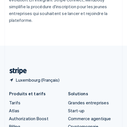
Singapour
simplifie la procédure d'inscription pour les jeunes
English
简体中文
entreprises qui souhaitent se lancer et rejoindre la
Slovaquie
plateforme.
English
Slovénie
English
Italiano
Suède
Svenska
English
Suisse
Deutsch
Français
Italiano
English
Thaïlande
ไทย
English
Luxembourg (Français)
Produits et tarifs
Solutions
Tarifs
Grandes entreprises
Atlas
Start-up
Authorization Boost
Commerce agentique
Billing
Cryptomonnaie